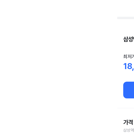
삼성역
최저
18
가격 
삼성역