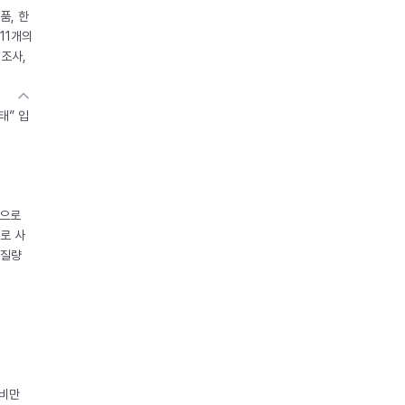
품, 한
11개의
제조사,
태” 입
중으로
로 사
체질량
 비만