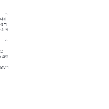
 나뉘
독감 백
분의 병
들은
중 조절
오남용의