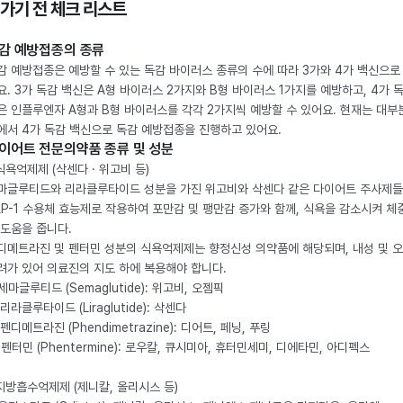
 가기 전 체크 리스트
감 예방접종의 종류
감 예방접종은 예방할 수 있는 독감 바이러스 종류의 수에 따라 3가와 4가 백신으로
요. 3가 독감 백신은 A형 바이러스 2가지와 B형 바이러스 1가지를 예방하고, 4가 
은 인플루엔자 A형과 B형 바이러스를 각각 2가지씩 예방할 수 있어요. 현재는 대부
에서 4가 독감 백신으로 독감 예방접종을 진행하고 있어요.
이어트 전문의약품 종류 및 성분
 식욕억제제 (삭센다 · 위고비 등)
마글루티드와 리라클루타이드 성분을 가진 위고비와 삭센다 같은 다이어트 주사제
LP-1 수용체 효능제로 작용하여 포만감 및 팽만감 증가와 함께, 식욕을 감소시켜 체
 도움을 줍니다.
디메트라진 및 펜터민 성분의 식욕억제제는 향정신성 의약품에 해당되며, 내성 및 
려가 있어 의료진의 지도 하에 복용해야 합니다.
. 세마글루티드 (Semaglutide): 위고비, 오젬픽
 리라클루타이드 (Liraglutide): 삭센다
 펜디메트라진 (Phendimetrazine): 디어트, 페닝, 푸링
. 펜터민 (Phentermine): 로우칼, 큐시미아, 휴터민세미, 디에타민, 아디펙스
 지방흡수억제제 (제니칼, 올리시스 등)