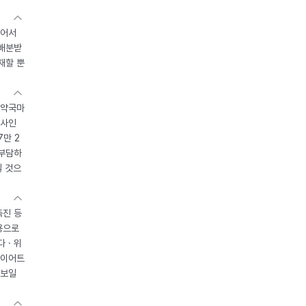
있어서
 배분받
재할 뿐
 약국마
조사인
7만 2
 부담하
될 것으
촉진 등
용으로
 · 위
다이어트
 보일