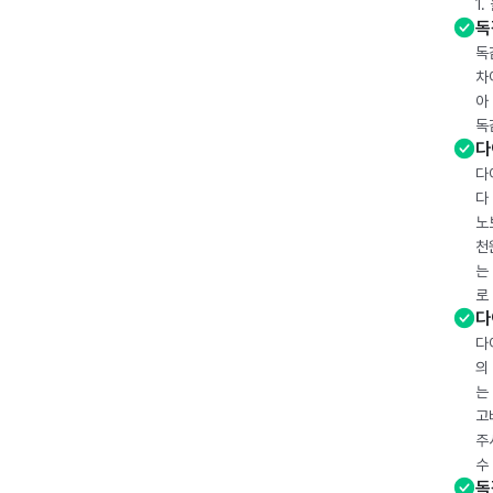
1
독
독
차
아
독
다
다
다
노
천
는
로
다
다
의
는
고
주
수
독