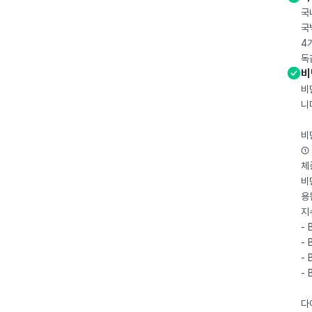
국
국
4
독
비
비
니
비
① 
체
비
용
지
- 
- 
- 
-
다