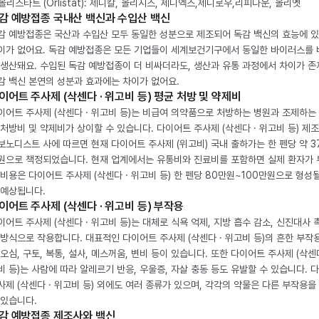
. 올리스타트 (Orlistat): 제니칼, 올리시스, 제니엑스,제니로우,리피다운, 올리엣
감 예방접종 국내산 백신과 수입산 백신
감 예방접종은 국산과 수입산 모두 동일한 성분으로 제조되어 독감 백신의 효능에 
이가 없어요. 독감 예방접종은 모든 기업들이 세계보건기구에서 동일한 바이러스를
 생산돼요. 수입된 독감 예방접종이 더 비싸더라도, 생산과 유통 과정에서 차이가 존
감 백신 본연의 성분과 효과에는 차이가 없어요.
이어트 주사제 (삭센다 · 위고비 등) 평균 처방 및 약제비
이어트 주사제 (삭센다 · 위고비 등)는 비급여 의약품으로 처방하는 병원과 조제하는
 처방비 및 약제비가 상이할 수 있습니다. 다이어트 주사제 (삭센다 · 위고비 등) 제
보노디스트 사에 따르면 현재 다이어트 주사제 (위고비) 국내 출하가는 한 펜당 약 3
원으로 책정되었습니다. 현재 업계에서는 유통비와 진료비를 포함하면 실제 환자가
 비용은 다이어트 주사제 (삭센다 · 위고비 등) 한 펜당 80만원~100만원으로 형성
 예상됩니다.
이어트 주사제 (삭센다 · 위고비 등) 부작용
이어트 주사제 (삭센다 · 위고비 등)는 대체로 식욕 억제, 지방 흡수 감소, 신진대사 
 방식으로 작용합니다. 대표적인 다이어트 주사제 (삭센다 · 위고비 등)의 흔한 부작
 오심, 구토, 복통, 설사, 메스꺼움, 변비 등이 있습니다. 또한 다이어트 주사제 (삭센다
비 등)는 사람에 따라 알레르기 반응, 우울증, 자살 충동 등도 유발할 수 있습니다. 
사제 (삭센다 · 위고비 등) 외에도 여러 종류가 있으며, 각각의 약물은 다른 부작용을
 있습니다.
감 예방접종 제조사와 백신