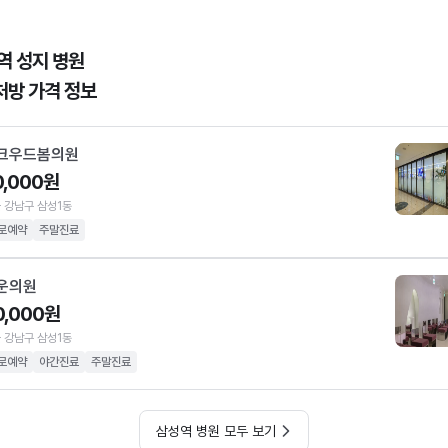
역 성지 병원
처방 가격 정보
크우드봄의원
0,000원
 강남구 삼성1동
로예약
주말진료
운의원
0,000원
 강남구 삼성1동
로예약
야간진료
주말진료
삼성역 병원 모두 보기