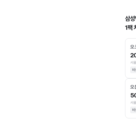
삼성
1팩 
오
2
서울
바
오
5
서울
바