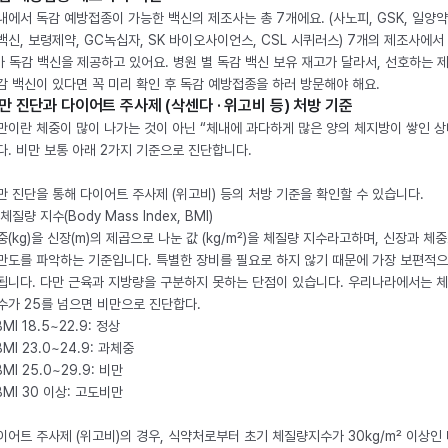
내에서 독감 예방접종이 가능한 백신의 제조사는 총 7개에요. (사노피, GSK, 일양약
백신, 보령제약, GC녹십자, SK 바이오사이언스, CSL 시퀴러스) 7개의 제조사에서 
가 독감 백신을 제공하고 있어요. 병원 별 독감 백신 보유 재고가 달라서, 선호하는 
감 백신이 있다면 꼭 미리 확인 후 독감 예방접종을 하러 방문해야 해요.
만 진단과 다이어트 주사제 (삭센다 · 위고비 등) 처방 기준
만이란 체중이 많이 나가는 것이 아닌 “체내에 과다하게 많은 양의 체지방이 쌓인 상
다. 비만 보통 아래 2가지 기준으로 진단합니다.
만 진단을 통해 다이어트 주사제 (위고비) 등의 처방 기준을 확인할 수 있습니다.
체질량 지수(Body Mass Index, BMI)
중(kg)을 신장(m)의 제곱으로 나눈 값 (kg/m²)을 체질량 지수라고하며, 신장과 체
만도를 파악하는 기준입니다. 특별한 장비를 필요로 하지 않기 때문에 가장 보편적으
됩니다. 다만 근육과 지방량을 구분하지 못하는 단점이 있습니다. 우리나라에서는 
수가 25를 넘으면 비만으로 진단합다.
BMI 18.5~22.9: 정상
BMI 23.0~24.9: 과체중
BMI 25.0~29.9: 비만
 BMI 30 이상: 고도비만
이어트 주사제 (위고비)의 경우, 식약처로부터 초기 체질량지수가 30kg/m² 이상인