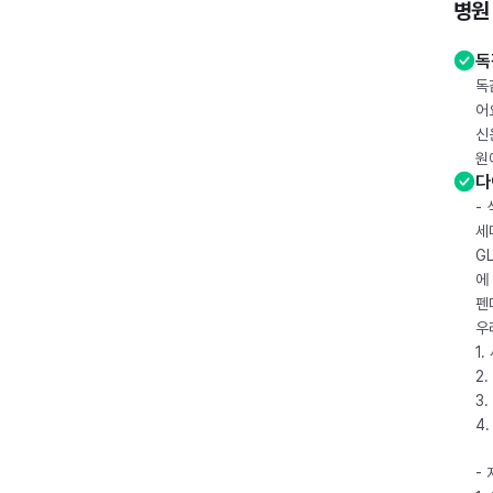
병원
독
독
어
신
원
다
-
세
G
에
펜
우
1
2.
3.
4
-