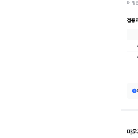
터 평
접종
마운