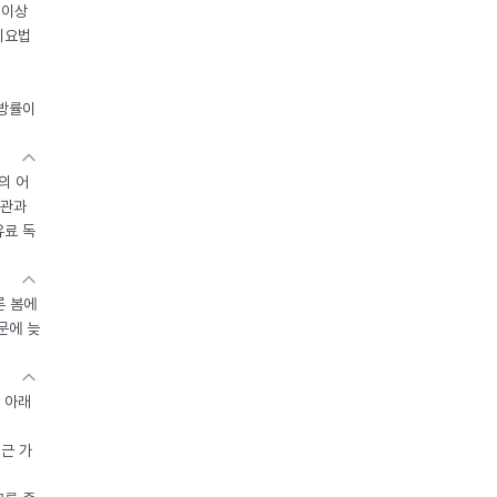
 이상
이요법
지방률이
의 어
기관과
유료 독
른 봄에
문에 늦
 아래
접근 가