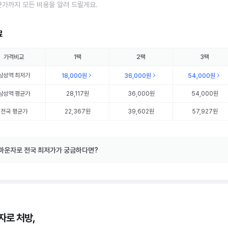
균가까지 모든 비용을 알려 드릴게요.
료
가격비교
1팩
2팩
3팩
삼성역
최저가
18,000원
36,000원
54,000원
삼성역
평균가
28,117원
36,000원
54,000원
전국 평균가
22,367원
39,602원
57,927원
마운자로 전국 최저가가 궁금하다면?
자로 처방,