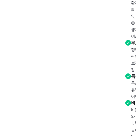
환
의
및
② 
생
여
무
정
린
보
감
독
독
유
어
비
비
와
1
능