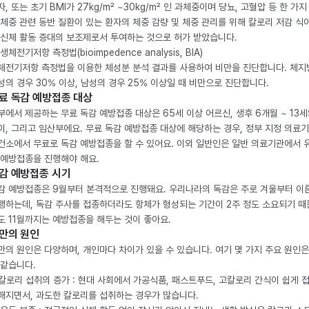
자, 또는 초기 BMI가 27kg/m² ~30kg/m² 인 과체중이며 당뇨, 고혈압 등 한 가지
 체중 관련 동반 질환이 있는 환자의 체중 감량 및 체중 관리를 위해 칼로리 저감 식
 신체 활동 증대의 보조제로서 투여하는 것으로 허가 받았습니다.
생체전기저항 측정법(bioimpedence analysis, BIA)
체전기저항 측정법을 이용한 체성분 분석 결과를 사용하여 비만을 진단합니다. 체
성의 경우 30% 이상, 남성의 경우 25% 이상일 때 비만으로 진단합니다.
료 독감 예방접종 대상
부에서 제공하는 무료 독감 예방접종 대상은 65세 이상 어르신, 생후 6개월 ~ 13세
이, 그리고 임산부에요. 무료 독감 예방접종 대상에 해당하는 경우, 정부 지정 의료
건소에서 무료로 독감 예방접종을 할 수 있어요. 이외 일반인은 일반 의료기관에서 
 예방접종을 진행해야 해요.
감 예방접종 시기
감 예방접종은 9월부터 본격적으로 진행돼요. 우리나라의 독감은 주로 겨울부터 이
행하는데, 독감 주사를 접종하더라도 항체가 형성되는 기간이 2주 정도 소요되기 때
도 11월까지는 예방접종을 해두는 것이 좋아요.
만의 원인
만의 원인은 다양하며, 개인마다 차이가 있을 수 있습니다. 여기 몇 가지 주요 원인은
 같습니다.
. 칼로리 섭취의 증가 : 현대 사회에서 가공식품, 패스트푸드, 고칼로리 간식이 쉽게 
해지면서, 과도한 칼로리를 섭취하는 경우가 많습니다.