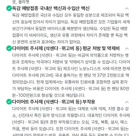
운, 올리엣
독감 예방접종 국내산 백신과 수입산 백신
독감 예방접종은 국산과 수입산 모두 동일한 성분으로 제조되어 독감 백
신의 효능에 있어서 차이가 없어요. 독감 예방접종은 모든 기업들이 세계
보건기구에서 동일한 바이러스를 배분받아 생산돼요. 수입된 독감 예방
접종이 더 비싸더라도, 생산과 유통 과정에서 차이가 존재할 뿐 독감 백
신 본연의 성분과 효과에는 차이가 없어요.
다이어트 주사제 (삭센다 · 위고비 등) 평균 처방 및 약제비
다이어트 주사제 (삭센다 · 위고비 등)는 비급여 의약품으로 처방하는 병
원과 조제하는 약국마다 처방비 및 약제비가 상이할 수 있습니다. 다이어
트 주사제 (삭센다 · 위고비 등) 제조사인 노보노디스트 사에 따르면 현재
다이어트 주사제 (위고비) 국내 출하가는 한 펜당 약 37만 2천원으로 책
정되었습니다. 현재 업계에서는 유통비와 진료비를 포함하면 실제 환자
가 부담하는 비용은 다이어트 주사제 (삭센다 · 위고비 등) 한 펜당 80만
원~100만원으로 형성될 것으로 예상됩니다.
다이어트 주사제 (삭센다 · 위고비 등) 부작용
다이어트 주사제 (삭센다 · 위고비 등)는 대체로 식욕 억제, 지방 흡수 감
소, 신진대사 촉진 등의 방식으로 작용합니다. 대표적인 다이어트 주사제
(삭센다 · 위고비 등)의 흔한 부작용으로는 오심, 구토, 복통, 설사, 메스
꺼움, 변비 등이 있습니다. 또한 다이어트 주사제 (삭센다 · 위고비 등)는
사람에 따라 알레르기 반응, 우울증, 자살 충동 등도 유발할 수 있습니다.