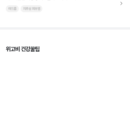
여드름
지루성 피부염
위고비 건강꿀팁
마운자로 효과, 언제부터 나타날까?
3분 꿀팁 ㆍ #마운자로
마운자로 온누리상품권으로 결제 가능한가요? — 최
저가 처방 꿀팁
3분 꿀팁 ㆍ #비만 #마운자로