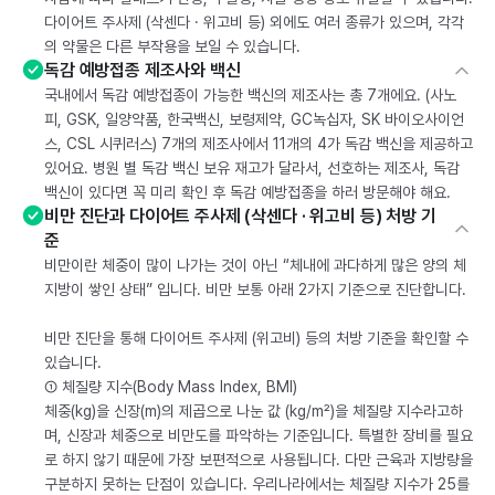
다이어트 주사제 (삭센다 · 위고비 등) 외에도 여러 종류가 있으며, 각각
의 약물은 다른 부작용을 보일 수 있습니다.
독감 예방접종 제조사와 백신
국내에서 독감 예방접종이 가능한 백신의 제조사는 총 7개에요. (사노
피, GSK, 일양약품, 한국백신, 보령제약, GC녹십자, SK 바이오사이언
스, CSL 시퀴러스) 7개의 제조사에서 11개의 4가 독감 백신을 제공하고
있어요. 병원 별 독감 백신 보유 재고가 달라서, 선호하는 제조사, 독감
백신이 있다면 꼭 미리 확인 후 독감 예방접종을 하러 방문해야 해요.
비만 진단과 다이어트 주사제 (삭센다 · 위고비 등) 처방 기
준
비만이란 체중이 많이 나가는 것이 아닌 “체내에 과다하게 많은 양의 체
지방이 쌓인 상태” 입니다. 비만 보통 아래 2가지 기준으로 진단합니다.
비만 진단을 통해 다이어트 주사제 (위고비) 등의 처방 기준을 확인할 수
있습니다.
① 체질량 지수(Body Mass Index, BMI)
체중(kg)을 신장(m)의 제곱으로 나눈 값 (kg/m²)을 체질량 지수라고하
며, 신장과 체중으로 비만도를 파악하는 기준입니다. 특별한 장비를 필요
로 하지 않기 때문에 가장 보편적으로 사용됩니다. 다만 근육과 지방량을
구분하지 못하는 단점이 있습니다. 우리나라에서는 체질량 지수가 25를