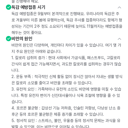
을 진행해야 해요.
독감 예방접종 시기
독감 예방접종은 9월부터 본격적으로 진행돼요. 우리나라의 독감은 주
로 겨울부터 이른 봄에 유행하는데, 독감 주사를 접종하더라도 항체가 형
성되는 기간이 2주 정도 소요되기 때문에 늦어도 11월까지는 예방접종을
해두는 것이 좋아요.
비만의 원인
비만의 원인은 다양하며, 개인마다 차이가 있을 수 있습니다. 여기 몇 가
지 주요 원인은 아래와 같습니다.
1. 칼로리 섭취의 증가 : 현대 사회에서 가공식품, 패스트푸드, 고칼로리
간식이 쉽게 접근 가능해지면서, 과도한 칼로리를 섭취하는 경우가 많습
니다.
2. 운동 부족 : 적극적인 신체 활동 없이 장시간 앉아서 지내는 생활 방식
은 칼로리 소모를 줄이고 비만을 초래할 수 있습니다.
3. 유전적 요인 : 가족력이나 유전적 소인도 비만에 영향을 미칠 수 있습
니다. 특정 유전자 변이가 신진대사율이나 식욕 조절에 영향을 줄 수 있
습니다.
4. 호르몬 불균형 : 갑상선 기능 저하증, 인슐린 저항성, 다낭성 난소 증
후군 등의 호르몬 불균형은 체중 증가를 초래할 수 있습니다.
5. 정서적 요인 : 스트레스, 불안, 우울증 등의 정서적 문제는 과식을 유
발할 수 있으며, 이는 비만으로 이어질 수 있습니다.