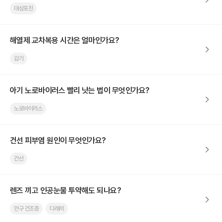
대상포진
해열제 교차복용 시간은 얼마인가요?
감기
아기 노로바이러스 빨리 낫는 법이 무엇인가요?
노로바이러스
건선 피부염 원인이 무엇인가요?
건선
렌즈 끼고 인공눈물 투약해도 되나요?
안구 건조증
다래끼