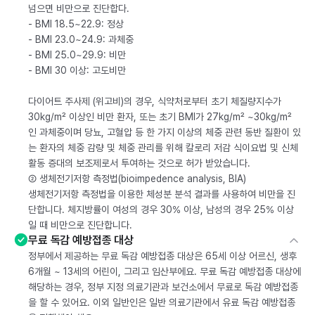
넘으면 비만으로 진단합다.
- BMI 18.5~22.9: 정상
- BMI 23.0~24.9: 과체중
- BMI 25.0~29.9: 비만
- BMI 30 이상: 고도비만
다이어트 주사제 (위고비)의 경우, 식약처로부터 초기 체질량지수가
30kg/m² 이상인 비만 환자, 또는 초기 BMI가 27kg/m² ~30kg/m²
인 과체중이며 당뇨, 고혈압 등 한 가지 이상의 체중 관련 동반 질환이 있
는 환자의 체중 감량 및 체중 관리를 위해 칼로리 저감 식이요법 및 신체
활동 증대의 보조제로서 투여하는 것으로 허가 받았습니다.
② 생체전기저항 측정법(bioimpedence analysis, BIA)
생체전기저항 측정법을 이용한 체성분 분석 결과를 사용하여 비만을 진
단합니다. 체지방률이 여성의 경우 30% 이상, 남성의 경우 25% 이상
일 때 비만으로 진단합니다.
무료 독감 예방접종 대상
정부에서 제공하는 무료 독감 예방접종 대상은 65세 이상 어르신, 생후
6개월 ~ 13세의 어린이, 그리고 임산부에요. 무료 독감 예방접종 대상에
해당하는 경우, 정부 지정 의료기관과 보건소에서 무료로 독감 예방접종
을 할 수 있어요. 이외 일반인은 일반 의료기관에서 유료 독감 예방접종