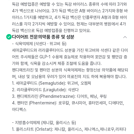
독감 예방접종은 예방할 수 있는 독감 바이러스 종류의 수에 따라 3가와
4가 백신으로 나뉘어요. 3가 독감 백신은 A형 바이러스 2가지와 B형 바
이러스 1가지를 예방하고, 4가 독감 백신은 인플루엔자 A형과 B형 바이
러스를 각각 2가지씩 예방할 수 있어요. 현재는 대부분의 병원에서 4가
독감 백신으로 독감 예방접종을 진행하고 있어요.
다이어트 전문의약품 종류 및 성분
- 식욕억제제 (삭센다 · 위고비 등)
세마글루티드와 리라클루타이드 성분을 가진 위고비와 삭센다 같은 다이
어트 주사제들은 GLP-1 수용체 효능제로 작용하여 포만감 및 팽만감 증
가와 함께, 식욕을 감소시켜 체중 조절에 도움을 줍니다.
펜디메트라진 및 펜터민 성분의 식욕억제제는 향정신성 의약품에 해당되
며, 내성 및 오남용의 우려가 있어 의료진의 지도 하에 복용해야 합니다.
1. 세마글루티드 (Semaglutide): 위고비, 오젬픽
2. 리라클루타이드 (Liraglutide): 삭센다
3. 펜디메트라진 (Phendimetrazine): 디어트, 페닝, 푸링
4. 펜터민 (Phentermine): 로우칼, 큐시미아, 휴터민세미, 디에타민,
아디펙스
- 지방흡수억제제 (제니칼, 올리시스 등)
1. 올리스타트 (Orlistat): 제니칼, 올리시스, 제니엑스,제니로우,리피다