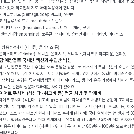
디메트라진 및 펜터민 성분의 식욕억제제는 향정신성 의약품에 해당되며, 내성 및 
려가 있어 의료진의 지도 하에 복용해야 합니다.
. 세마글루티드 (Semaglutide): 위고비, 오젬픽
 리라클루타이드 (Liraglutide): 삭센다
 펜디메트라진 (Phendimetrazine): 디어트, 페닝, 푸링
. 펜터민 (Phentermine): 로우칼, 큐시미아, 휴터민세미, 디에타민, 아디펙스
 지방흡수억제제 (제니칼, 올리시스 등)
. 올리스타트 (Orlistat): 제니칼, 올리시스, 제니엑스,제니로우,리피다운, 올리엣
감 예방접종 국내산 백신과 수입산 백신
감 예방접종은 국산과 수입산 모두 동일한 성분으로 제조되어 독감 백신의 효능에 
이가 없어요. 독감 예방접종은 모든 기업들이 세계보건기구에서 동일한 바이러스를
 생산돼요. 수입된 독감 예방접종이 더 비싸더라도, 생산과 유통 과정에서 차이가 존
감 백신 본연의 성분과 효과에는 차이가 없어요.
이어트 주사제 (삭센다 · 위고비 등) 평균 처방 및 약제비
이어트 주사제 (삭센다 · 위고비 등)는 비급여 의약품으로 처방하는 병원과 조제하는
 처방비 및 약제비가 상이할 수 있습니다. 다이어트 주사제 (삭센다 · 위고비 등) 제
보노디스트 사에 따르면 현재 다이어트 주사제 (위고비) 국내 출하가는 한 펜당 약 3
원으로 책정되었습니다. 현재 업계에서는 유통비와 진료비를 포함하면 실제 환자가
 비용은 다이어트 주사제 (삭센다 · 위고비 등) 한 펜당 80만원~100만원으로 형성
 예상됩니다.