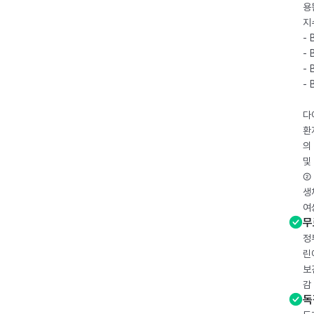
용
지
- 
- 
- 
-
다
환
의
및
② 
생
여
무
정
린
보
감
독