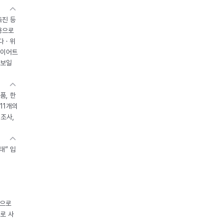
촉진 등
용으로
 · 위
다이어트
 보일
품, 한
11개의
제조사,
태” 입
중으로
로 사