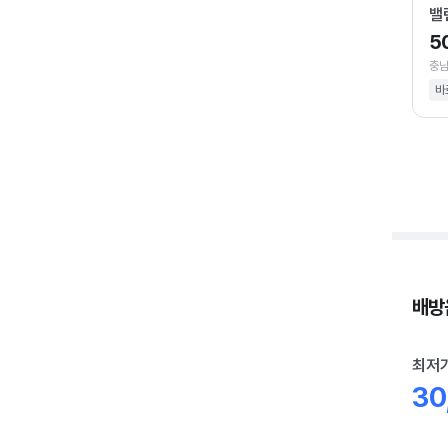
밸
5
충남
바
배방읍
최저
30