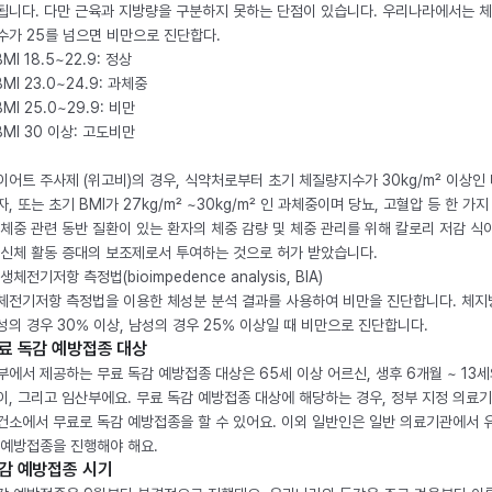
됩니다. 다만 근육과 지방량을 구분하지 못하는 단점이 있습니다. 우리나라에서는 
수가 25를 넘으면 비만으로 진단합다.
BMI 18.5~22.9: 정상
BMI 23.0~24.9: 과체중
BMI 25.0~29.9: 비만
 BMI 30 이상: 고도비만
이어트 주사제 (위고비)의 경우, 식약처로부터 초기 체질량지수가 30kg/m² 이상인
자, 또는 초기 BMI가 27kg/m² ~30kg/m² 인 과체중이며 당뇨, 고혈압 등 한 가지
 체중 관련 동반 질환이 있는 환자의 체중 감량 및 체중 관리를 위해 칼로리 저감 식
 신체 활동 증대의 보조제로서 투여하는 것으로 허가 받았습니다.
생체전기저항 측정법(bioimpedence analysis, BIA)
체전기저항 측정법을 이용한 체성분 분석 결과를 사용하여 비만을 진단합니다. 체
성의 경우 30% 이상, 남성의 경우 25% 이상일 때 비만으로 진단합니다.
료 독감 예방접종 대상
부에서 제공하는 무료 독감 예방접종 대상은 65세 이상 어르신, 생후 6개월 ~ 13세
이, 그리고 임산부에요. 무료 독감 예방접종 대상에 해당하는 경우, 정부 지정 의료
건소에서 무료로 독감 예방접종을 할 수 있어요. 이외 일반인은 일반 의료기관에서 
 예방접종을 진행해야 해요.
감 예방접종 시기