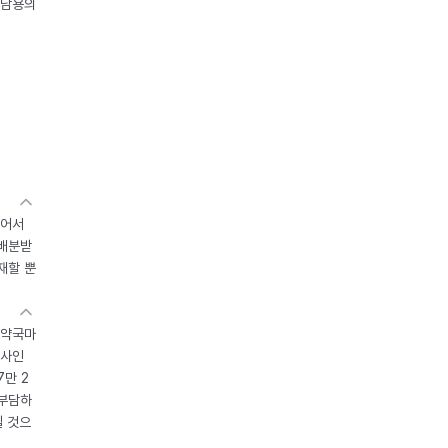
오남용의
있어서
 배분받
재할 뿐
 약국마
조사인
7만 2
 부담하
될 것으