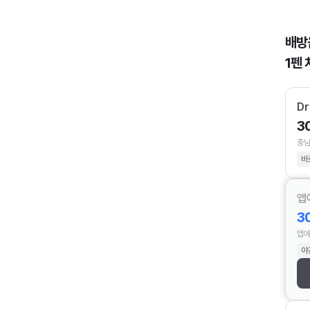
배방
1펜 
D
3
충남
바
앱
3
앱에
야