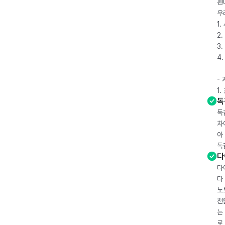
펜
우
1
2.
3.
4
-
1
독
독
차
아
독
다
다
다
노
천
는
로