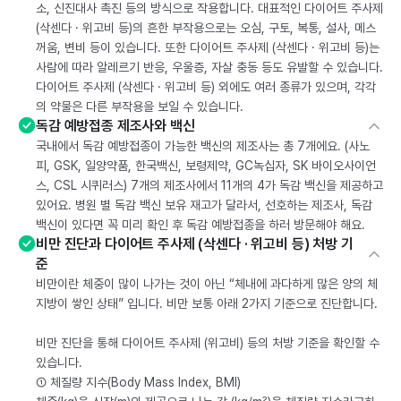
소, 신진대사 촉진 등의 방식으로 작용합니다. 대표적인 다이어트 주사제
(삭센다 · 위고비 등)의 흔한 부작용으로는 오심, 구토, 복통, 설사, 메스
꺼움, 변비 등이 있습니다. 또한 다이어트 주사제 (삭센다 · 위고비 등)는
사람에 따라 알레르기 반응, 우울증, 자살 충동 등도 유발할 수 있습니다.
다이어트 주사제 (삭센다 · 위고비 등) 외에도 여러 종류가 있으며, 각각
의 약물은 다른 부작용을 보일 수 있습니다.
독감 예방접종 제조사와 백신
국내에서 독감 예방접종이 가능한 백신의 제조사는 총 7개에요. (사노
피, GSK, 일양약품, 한국백신, 보령제약, GC녹십자, SK 바이오사이언
스, CSL 시퀴러스) 7개의 제조사에서 11개의 4가 독감 백신을 제공하고
있어요. 병원 별 독감 백신 보유 재고가 달라서, 선호하는 제조사, 독감
백신이 있다면 꼭 미리 확인 후 독감 예방접종을 하러 방문해야 해요.
비만 진단과 다이어트 주사제 (삭센다 · 위고비 등) 처방 기
준
비만이란 체중이 많이 나가는 것이 아닌 “체내에 과다하게 많은 양의 체
지방이 쌓인 상태” 입니다. 비만 보통 아래 2가지 기준으로 진단합니다.
비만 진단을 통해 다이어트 주사제 (위고비) 등의 처방 기준을 확인할 수
있습니다.
① 체질량 지수(Body Mass Index, BMI)