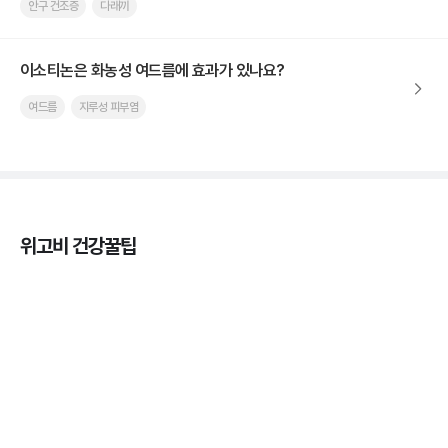
안구 건조증
다래끼
이소티논은 화농성 여드름에 효과가 있나요?
여드름
지루성 피부염
위고비 건강꿀팁
마운자로 효과, 언제부터 나타날까?
3분 꿀팁 ㆍ #마운자로
마운자로 온누리상품권으로 결제 가능한가요? — 최
저가 처방 꿀팁