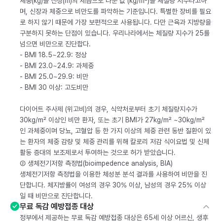
체중(kg)을 신장(m)의 제곱으로 나눈 값 (kg/m²)을 체질량 지수라고하
며, 신장과 체중으로 비만도를 파악하는 기준입니다. 특별한 장비를 필요
로 하지 않기 때문에 가장 보편적으로 사용됩니다. 다만 근육과 지방량을
구분하지 못하는 단점이 있습니다. 우리나라에서는 체질량 지수가 25를
넘으면 비만으로 진단합다.
- BMI 18.5~22.9: 정상
- BMI 23.0~24.9: 과체중
- BMI 25.0~29.9: 비만
- BMI 30 이상: 고도비만
다이어트 주사제 (위고비)의 경우, 식약처로부터 초기 체질량지수가
30kg/m² 이상인 비만 환자, 또는 초기 BMI가 27kg/m² ~30kg/m²
인 과체중이며 당뇨, 고혈압 등 한 가지 이상의 체중 관련 동반 질환이 있
는 환자의 체중 감량 및 체중 관리를 위해 칼로리 저감 식이요법 및 신체
활동 증대의 보조제로서 투여하는 것으로 허가 받았습니다.
② 생체전기저항 측정법(bioimpedence analysis, BIA)
생체전기저항 측정법을 이용한 체성분 분석 결과를 사용하여 비만을 진
단합니다. 체지방률이 여성의 경우 30% 이상, 남성의 경우 25% 이상
일 때 비만으로 진단합니다.
무료 독감 예방접종 대상
정부에서 제공하는 무료 독감 예방접종 대상은 65세 이상 어르신, 생후