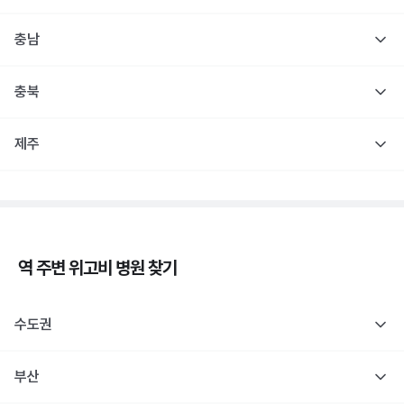
충남
충북
제주
역 주변
위고비
병원 찾기
수도권
부산