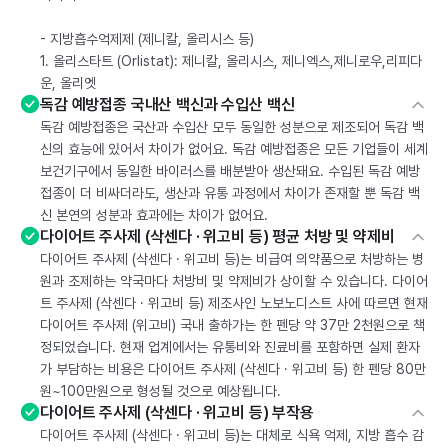
- 지방흡수억제제 (제니칼, 올리시스 등)
1. 올리스타트 (Orlistat): 제니칼, 올리시스, 제니엑스,제니로우,리피다
운, 올리엣
독감 예방접종 국내산 백신과 수입산 백신
독감 예방접종은 국산과 수입산 모두 동일한 성분으로 제조되어 독감 백
신의 효능에 있어서 차이가 없어요. 독감 예방접종은 모든 기업들이 세계
보건기구에서 동일한 바이러스를 배분받아 생산돼요. 수입된 독감 예방
접종이 더 비싸더라도, 생산과 유통 과정에서 차이가 존재할 뿐 독감 백
신 본연의 성분과 효과에는 차이가 없어요.
다이어트 주사제 (삭센다 · 위고비 등) 평균 처방 및 약제비
다이어트 주사제 (삭센다 · 위고비 등)는 비급여 의약품으로 처방하는 병
원과 조제하는 약국마다 처방비 및 약제비가 상이할 수 있습니다. 다이어
트 주사제 (삭센다 · 위고비 등) 제조사인 노보노디스트 사에 따르면 현재
다이어트 주사제 (위고비) 국내 출하가는 한 펜당 약 37만 2천원으로 책
정되었습니다. 현재 업계에서는 유통비와 진료비를 포함하면 실제 환자
가 부담하는 비용은 다이어트 주사제 (삭센다 · 위고비 등) 한 펜당 80만
원~100만원으로 형성될 것으로 예상됩니다.
다이어트 주사제 (삭센다 · 위고비 등) 부작용
다이어트 주사제 (삭센다 · 위고비 등)는 대체로 식욕 억제, 지방 흡수 감