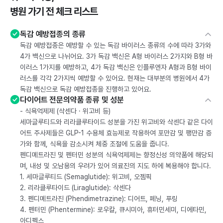
병원 가기 전 체크 리스트
독감 예방접종의 종류
독감 예방접종은 예방할 수 있는 독감 바이러스 종류의 수에 따라 3가와
4가 백신으로 나뉘어요. 3가 독감 백신은 A형 바이러스 2가지와 B형 바
이러스 1가지를 예방하고, 4가 독감 백신은 인플루엔자 A형과 B형 바이
러스를 각각 2가지씩 예방할 수 있어요. 현재는 대부분의 병원에서 4가
독감 백신으로 독감 예방접종을 진행하고 있어요.
다이어트 전문의약품 종류 및 성분
- 식욕억제제 (삭센다 · 위고비 등)
세마글루티드와 리라클루타이드 성분을 가진 위고비와 삭센다 같은 다이
어트 주사제들은 GLP-1 수용체 효능제로 작용하여 포만감 및 팽만감 증
가와 함께, 식욕을 감소시켜 체중 조절에 도움을 줍니다.
펜디메트라진 및 펜터민 성분의 식욕억제제는 향정신성 의약품에 해당되
며, 내성 및 오남용의 우려가 있어 의료진의 지도 하에 복용해야 합니다.
1. 세마글루티드 (Semaglutide): 위고비, 오젬픽
2. 리라클루타이드 (Liraglutide): 삭센다
3. 펜디메트라진 (Phendimetrazine): 디어트, 페닝, 푸링
4. 펜터민 (Phentermine): 로우칼, 큐시미아, 휴터민세미, 디에타민,
아디펙스