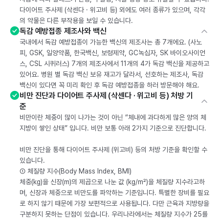
다이어트 주사제 (삭센다 · 위고비 등) 외에도 여러 종류가 있으며, 각각
의 약물은 다른 부작용을 보일 수 있습니다.
독감 예방접종 제조사와 백신
국내에서 독감 예방접종이 가능한 백신의 제조사는 총 7개에요. (사노
피, GSK, 일양약품, 한국백신, 보령제약, GC녹십자, SK 바이오사이언
스, CSL 시퀴러스) 7개의 제조사에서 11개의 4가 독감 백신을 제공하고
있어요. 병원 별 독감 백신 보유 재고가 달라서, 선호하는 제조사, 독감
백신이 있다면 꼭 미리 확인 후 독감 예방접종을 하러 방문해야 해요.
비만 진단과 다이어트 주사제 (삭센다 · 위고비 등) 처방 기
준
비만이란 체중이 많이 나가는 것이 아닌 “체내에 과다하게 많은 양의 체
지방이 쌓인 상태” 입니다. 비만 보통 아래 2가지 기준으로 진단합니다.
비만 진단을 통해 다이어트 주사제 (위고비) 등의 처방 기준을 확인할 수
있습니다.
① 체질량 지수(Body Mass Index, BMI)
체중(kg)을 신장(m)의 제곱으로 나눈 값 (kg/m²)을 체질량 지수라고하
며, 신장과 체중으로 비만도를 파악하는 기준입니다. 특별한 장비를 필요
로 하지 않기 때문에 가장 보편적으로 사용됩니다. 다만 근육과 지방량을
구분하지 못하는 단점이 있습니다. 우리나라에서는 체질량 지수가 25를