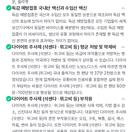
운, 올리엣
독감 예방접종 국내산 백신과 수입산 백신
독감 예방접종은 국산과 수입산 모두 동일한 성분으로 제조되어 독감 백
신의 효능에 있어서 차이가 없어요. 독감 예방접종은 모든 기업들이 세계
보건기구에서 동일한 바이러스를 배분받아 생산돼요. 수입된 독감 예방
접종이 더 비싸더라도, 생산과 유통 과정에서 차이가 존재할 뿐 독감 백
신 본연의 성분과 효과에는 차이가 없어요.
다이어트 주사제 (삭센다 · 위고비 등) 평균 처방 및 약제비
다이어트 주사제 (삭센다 · 위고비 등)는 비급여 의약품으로 처방하는 병
원과 조제하는 약국마다 처방비 및 약제비가 상이할 수 있습니다. 다이어
트 주사제 (삭센다 · 위고비 등) 제조사인 노보노디스트 사에 따르면 현재
다이어트 주사제 (위고비) 국내 출하가는 한 펜당 약 37만 2천원으로 책
정되었습니다. 현재 업계에서는 유통비와 진료비를 포함하면 실제 환자
가 부담하는 비용은 다이어트 주사제 (삭센다 · 위고비 등) 한 펜당 80만
원~100만원으로 형성될 것으로 예상됩니다.
다이어트 주사제 (삭센다 · 위고비 등) 부작용
다이어트 주사제 (삭센다 · 위고비 등)는 대체로 식욕 억제, 지방 흡수 감
소, 신진대사 촉진 등의 방식으로 작용합니다. 대표적인 다이어트 주사제
(삭센다 · 위고비 등)의 흔한 부작용으로는 오심, 구토, 복통, 설사, 메스
꺼움, 변비 등이 있습니다. 또한 다이어트 주사제 (삭센다 · 위고비 등)는
사람에 따라 알레르기 반응, 우울증, 자살 충동 등도 유발할 수 있습니다.