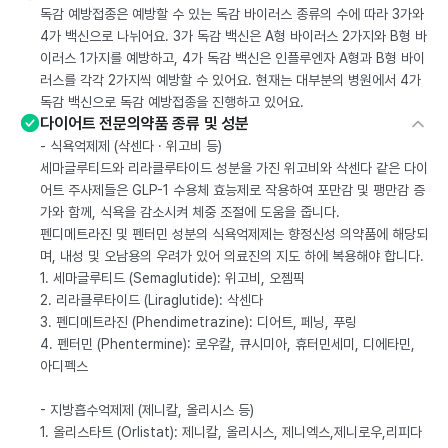
독감 예방접종은 예방할 수 있는 독감 바이러스 종류의 수에 따라 3가와
4가 백신으로 나뉘어요. 3가 독감 백신은 A형 바이러스 2가지와 B형 바
이러스 1가지를 예방하고, 4가 독감 백신은 인플루엔자 A형과 B형 바이
러스를 각각 2가지씩 예방할 수 있어요. 현재는 대부분의 병원에서 4가
독감 백신으로 독감 예방접종을 진행하고 있어요.
다이어트 전문의약품 종류 및 성분
- 식욕억제제 (삭센다 · 위고비 등)
세마글루티드와 리라클루타이드 성분을 가진 위고비와 삭센다 같은 다이
어트 주사제들은 GLP-1 수용체 효능제로 작용하여 포만감 및 팽만감 증
가와 함께, 식욕을 감소시켜 체중 조절에 도움을 줍니다.
펜디메트라진 및 펜터민 성분의 식욕억제제는 향정신성 의약품에 해당되
며, 내성 및 오남용의 우려가 있어 의료진의 지도 하에 복용해야 합니다.
1. 세마글루티드 (Semaglutide): 위고비, 오젬픽
2. 리라클루타이드 (Liraglutide): 삭센다
3. 펜디메트라진 (Phendimetrazine): 디어트, 페닝, 푸링
4. 펜터민 (Phentermine): 로우칼, 큐시미아, 휴터민세미, 디에타민,
아디펙스
- 지방흡수억제제 (제니칼, 올리시스 등)
1. 올리스타트 (Orlistat): 제니칼, 올리시스, 제니엑스,제니로우,리피다