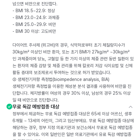
넘으면 비만으로 진단합다.
- BMI 18.5~22.9: 정상
- BMI 23.0~24.9: 과체중
- BMI 25.0~29.9: 비만
- BMI 30 이상: 고도비만
다이어트 주사제 (위고비)의 경우, 식약처로부터 초기 체질량지수가
30kg/m² 이상인 비만 환자, 또는 초기 BMI가 27kg/m² ~30kg/m²
인 과체중이며 당뇨, 고혈압 등 한 가지 이상의 체중 관련 동반 질환이 있
는 환자의 체중 감량 및 체중 관리를 위해 칼로리 저감 식이요법 및 신체
활동 증대의 보조제로서 투여하는 것으로 허가 받았습니다.
② 생체전기저항 측정법(bioimpedence analysis, BIA)
생체전기저항 측정법을 이용한 체성분 분석 결과를 사용하여 비만을 진
단합니다. 체지방률이 여성의 경우 30% 이상, 남성의 경우 25% 이상
일 때 비만으로 진단합니다.
무료 독감 예방접종 대상
정부에서 제공하는 무료 독감 예방접종 대상은 65세 이상 어르신, 생후
6개월 ~ 13세의 어린이, 그리고 임산부에요. 무료 독감 예방접종 대상에
해당하는 경우, 정부 지정 의료기관과 보건소에서 무료로 독감 예방접종
을 할 수 있어요. 이외 일반인은 일반 의료기관에서 유료 독감 예방접종