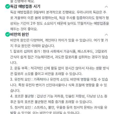
을 진행해야 해요.
독감 예방접종 시기
독감 예방접종은 9월부터 본격적으로 진행돼요. 우리나라의 독감은 주
로 겨울부터 이른 봄에 유행하는데, 독감 주사를 접종하더라도 항체가 형
성되는 기간이 2주 정도 소요되기 때문에 늦어도 11월까지는 예방접종을
해두는 것이 좋아요.
비만의 원인
비만의 원인은 다양하며, 개인마다 차이가 있을 수 있습니다. 여기 몇 가
지 주요 원인은 아래와 같습니다.
1. 칼로리 섭취의 증가 : 현대 사회에서 가공식품, 패스트푸드, 고칼로리
간식이 쉽게 접근 가능해지면서, 과도한 칼로리를 섭취하는 경우가 많습
니다.
2. 운동 부족 : 적극적인 신체 활동 없이 장시간 앉아서 지내는 생활 방식
은 칼로리 소모를 줄이고 비만을 초래할 수 있습니다.
3. 유전적 요인 : 가족력이나 유전적 소인도 비만에 영향을 미칠 수 있습
니다. 특정 유전자 변이가 신진대사율이나 식욕 조절에 영향을 줄 수 있
습니다.
4. 호르몬 불균형 : 갑상선 기능 저하증, 인슐린 저항성, 다낭성 난소 증
후군 등의 호르몬 불균형은 체중 증가를 초래할 수 있습니다.
5. 정서적 요인 : 스트레스, 불안, 우울증 등의 정서적 문제는 과식을 유
발할 수 있으며, 이는 비만으로 이어질 수 있습니다.