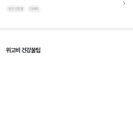
안구 건조증
다래끼
위고비 건강꿀팁
열사병 후유증, 언제까지 지켜볼까
3분 꿀팁
열사병 응급처치, 어디까지 식혀야할까?
3분 꿀팁