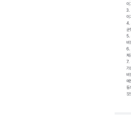
이
3
이
4
균
5
비
6
체
7
가
비
예
등
것