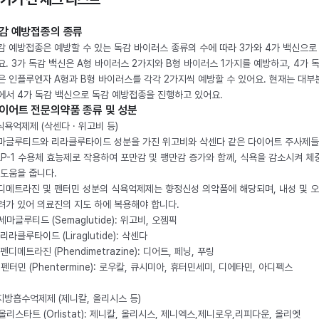
감 예방접종의 종류
감 예방접종은 예방할 수 있는 독감 바이러스 종류의 수에 따라 3가와 4가 백신으로
요. 3가 독감 백신은 A형 바이러스 2가지와 B형 바이러스 1가지를 예방하고, 4가 
은 인플루엔자 A형과 B형 바이러스를 각각 2가지씩 예방할 수 있어요. 현재는 대부
에서 4가 독감 백신으로 독감 예방접종을 진행하고 있어요.
이어트 전문의약품 종류 및 성분
 식욕억제제 (삭센다 · 위고비 등)
마글루티드와 리라클루타이드 성분을 가진 위고비와 삭센다 같은 다이어트 주사제
LP-1 수용체 효능제로 작용하여 포만감 및 팽만감 증가와 함께, 식욕을 감소시켜 체
 도움을 줍니다.
디메트라진 및 펜터민 성분의 식욕억제제는 향정신성 의약품에 해당되며, 내성 및 
려가 있어 의료진의 지도 하에 복용해야 합니다.
. 세마글루티드 (Semaglutide): 위고비, 오젬픽
 리라클루타이드 (Liraglutide): 삭센다
 펜디메트라진 (Phendimetrazine): 디어트, 페닝, 푸링
. 펜터민 (Phentermine): 로우칼, 큐시미아, 휴터민세미, 디에타민, 아디펙스
 지방흡수억제제 (제니칼, 올리시스 등)
. 올리스타트 (Orlistat): 제니칼, 올리시스, 제니엑스,제니로우,리피다운, 올리엣