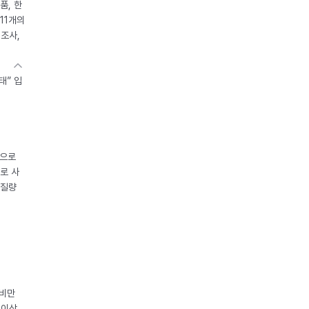
품, 한
11개의
제조사,
태” 입
중으로
로 사
체질량
 비만
 이상