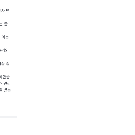
전자 변
몬 불
, 이는
 증가와
체중 증
 비만을
스 관리
을 받는