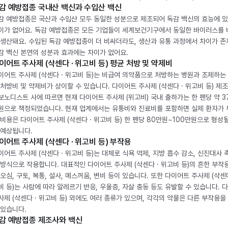
감 예방접종 국내산 백신과 수입산 백신
감 예방접종은 국산과 수입산 모두 동일한 성분으로 제조되어 독감 백신의 효능에 
이가 없어요. 독감 예방접종은 모든 기업들이 세계보건기구에서 동일한 바이러스를
 생산돼요. 수입된 독감 예방접종이 더 비싸더라도, 생산과 유통 과정에서 차이가 존
감 백신 본연의 성분과 효과에는 차이가 없어요.
이어트 주사제 (삭센다 · 위고비 등) 평균 처방 및 약제비
이어트 주사제 (삭센다 · 위고비 등)는 비급여 의약품으로 처방하는 병원과 조제하는
 처방비 및 약제비가 상이할 수 있습니다. 다이어트 주사제 (삭센다 · 위고비 등) 제
보노디스트 사에 따르면 현재 다이어트 주사제 (위고비) 국내 출하가는 한 펜당 약 3
원으로 책정되었습니다. 현재 업계에서는 유통비와 진료비를 포함하면 실제 환자가
 비용은 다이어트 주사제 (삭센다 · 위고비 등) 한 펜당 80만원~100만원으로 형성
 예상됩니다.
이어트 주사제 (삭센다 · 위고비 등) 부작용
이어트 주사제 (삭센다 · 위고비 등)는 대체로 식욕 억제, 지방 흡수 감소, 신진대사 
 방식으로 작용합니다. 대표적인 다이어트 주사제 (삭센다 · 위고비 등)의 흔한 부작
 오심, 구토, 복통, 설사, 메스꺼움, 변비 등이 있습니다. 또한 다이어트 주사제 (삭센다
비 등)는 사람에 따라 알레르기 반응, 우울증, 자살 충동 등도 유발할 수 있습니다. 
사제 (삭센다 · 위고비 등) 외에도 여러 종류가 있으며, 각각의 약물은 다른 부작용을
 있습니다.
감 예방접종 제조사와 백신