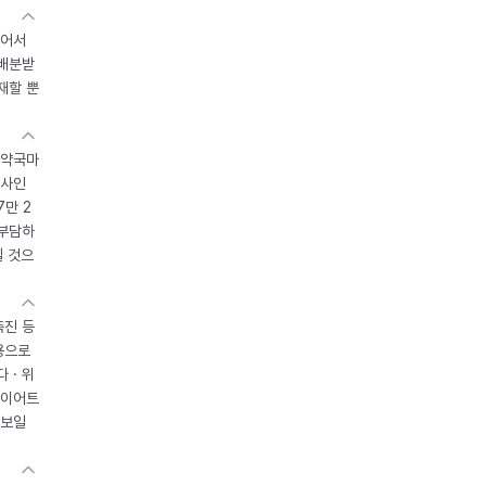
있어서
 배분받
재할 뿐
 약국마
조사인
7만 2
 부담하
될 것으
촉진 등
용으로
 · 위
다이어트
 보일