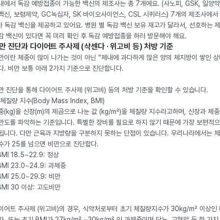
내에서 독감 예방접종이 가능한 백신의 제조사는 총 7개에요. (사노피, GSK, 일양약
백신, 보령제약, GC녹십자, SK 바이오사이언스, CSL 시퀴러스) 7개의 제조사에서 
가 독감 백신을 제공하고 있어요. 병원 별 독감 백신 보유 재고가 달라서, 선호하는 
감 백신이 있다면 꼭 미리 확인 후 독감 예방접종을 하러 방문해야 해요.
만 진단과 다이어트 주사제 (삭센다 · 위고비 등) 처방 기준
만이란 체중이 많이 나가는 것이 아닌 “체내에 과다하게 많은 양의 체지방이 쌓인 상
다. 비만 보통 아래 2가지 기준으로 진단합니다.
만 진단을 통해 다이어트 주사제 (위고비) 등의 처방 기준을 확인할 수 있습니다.
체질량 지수(Body Mass Index, BMI)
중(kg)을 신장(m)의 제곱으로 나눈 값 (kg/m²)을 체질량 지수라고하며, 신장과 체
만도를 파악하는 기준입니다. 특별한 장비를 필요로 하지 않기 때문에 가장 보편적으
됩니다. 다만 근육과 지방량을 구분하지 못하는 단점이 있습니다. 우리나라에서는 
수가 25를 넘으면 비만으로 진단합다.
BMI 18.5~22.9: 정상
BMI 23.0~24.9: 과체중
BMI 25.0~29.9: 비만
 BMI 30 이상: 고도비만
이어트 주사제 (위고비)의 경우, 식약처로부터 초기 체질량지수가 30kg/m² 이상인
자, 또는 초기 BMI가 27kg/m² ~30kg/m² 인 과체중이며 당뇨, 고혈압 등 한 가지