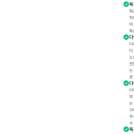
독
독
차
아
독
다
다
다
노
천
는
로
다
다
의
는
고
주
수
독