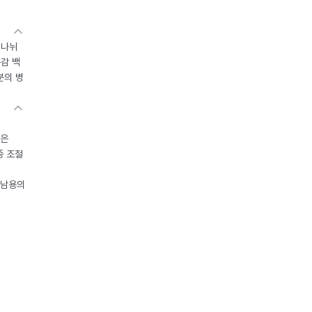
 나뉘
독감 백
분의 병
들은
중 조절
오남용의