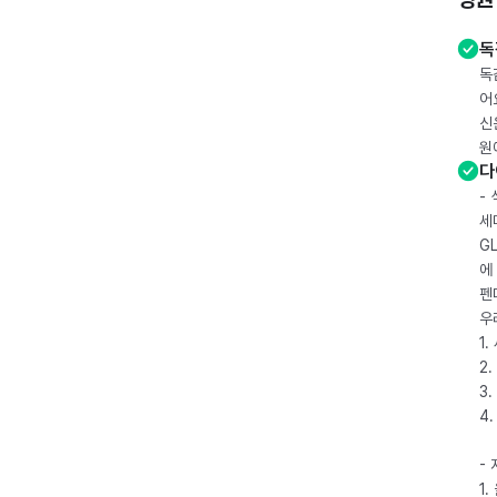
독
독
어
신
원
다
-
세
G
에
펜
우
1
2.
3.
4
-
1