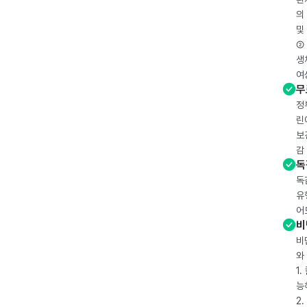
의
및
② 
생
여
무
정
린
보
감
독
독
유
어
비
비
와
1
능
2