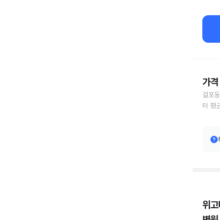
가격 
걸포동
터 평
위고
병원