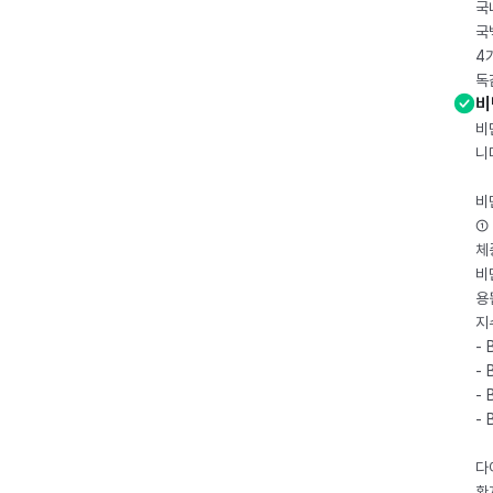
국
국
4
독
비
비
니
비
① 
체
비
용
지
- 
- 
- 
-
다
환