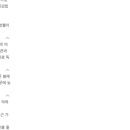
이요법
지방률이
의 어
기관과
유료 독
른 봄에
문에 늦
 아래
접근 가
모를 줄