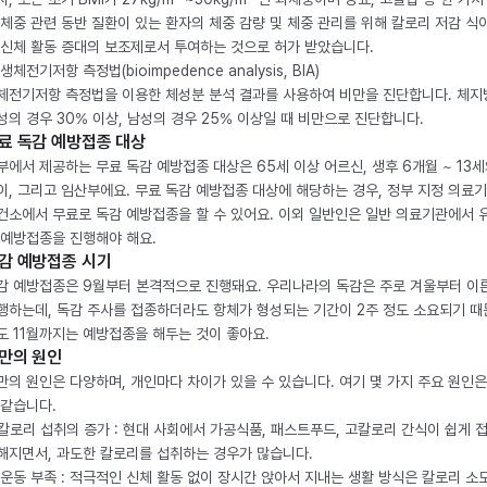
 체중 관련 동반 질환이 있는 환자의 체중 감량 및 체중 관리를 위해 칼로리 저감 식
 신체 활동 증대의 보조제로서 투여하는 것으로 허가 받았습니다.
생체전기저항 측정법(bioimpedence analysis, BIA)
체전기저항 측정법을 이용한 체성분 분석 결과를 사용하여 비만을 진단합니다. 체
성의 경우 30% 이상, 남성의 경우 25% 이상일 때 비만으로 진단합니다.
료 독감 예방접종 대상
부에서 제공하는 무료 독감 예방접종 대상은 65세 이상 어르신, 생후 6개월 ~ 13세
이, 그리고 임산부에요. 무료 독감 예방접종 대상에 해당하는 경우, 정부 지정 의료
건소에서 무료로 독감 예방접종을 할 수 있어요. 이외 일반인은 일반 의료기관에서 
 예방접종을 진행해야 해요.
감 예방접종 시기
감 예방접종은 9월부터 본격적으로 진행돼요. 우리나라의 독감은 주로 겨울부터 이
행하는데, 독감 주사를 접종하더라도 항체가 형성되는 기간이 2주 정도 소요되기 때
도 11월까지는 예방접종을 해두는 것이 좋아요.
만의 원인
만의 원인은 다양하며, 개인마다 차이가 있을 수 있습니다. 여기 몇 가지 주요 원인은
 같습니다.
. 칼로리 섭취의 증가 : 현대 사회에서 가공식품, 패스트푸드, 고칼로리 간식이 쉽게 
해지면서, 과도한 칼로리를 섭취하는 경우가 많습니다.
. 운동 부족 : 적극적인 신체 활동 없이 장시간 앉아서 지내는 생활 방식은 칼로리 소