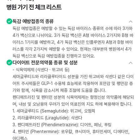
병원 가기 전 체크 리스트
독감 예방접종의 종류
독감 예방접종은 예방할 수 있는 독감 바이러스 종류의 수에 따라 3가와
4가 백신으로 나뉘어요. 3가 독감 백신은 A형 바이러스 2가지와 B형 바
이러스 1가지를 예방하고, 4가 독감 백신은 인플루엔자 A형과 B형 바이
러스를 각각 2가지씩 예방할 수 있어요. 현재는 대부분의 병원에서 4가
독감 백신으로 독감 예방접종을 진행하고 있어요.
다이어트 전문의약품 종류 및 성분
- 식욕억제제 (삭센다 · 위고비 등)
세마글루티드와 리라클루타이드 성분을 가진 위고비와 삭센다 같은 다이
어트 주사제들은 GLP-1 수용체 효능제로 작용하여 포만감 및 팽만감 증
가와 함께, 식욕을 감소시켜 체중 조절에 도움을 줍니다.
펜디메트라진 및 펜터민 성분의 식욕억제제는 향정신성 의약품에 해당되
며, 내성 및 오남용의 우려가 있어 의료진의 지도 하에 복용해야 합니다.
1. 세마글루티드 (Semaglutide): 위고비, 오젬픽
2. 리라클루타이드 (Liraglutide): 삭센다
3. 펜디메트라진 (Phendimetrazine): 디어트, 페닝, 푸링
4. 펜터민 (Phentermine): 로우칼, 큐시미아, 휴터민세미, 디에타민,
아디펙스