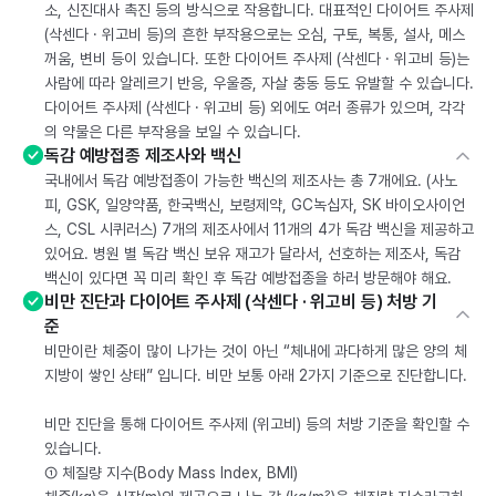
소, 신진대사 촉진 등의 방식으로 작용합니다. 대표적인 다이어트 주사제
(삭센다 · 위고비 등)의 흔한 부작용으로는 오심, 구토, 복통, 설사, 메스
꺼움, 변비 등이 있습니다. 또한 다이어트 주사제 (삭센다 · 위고비 등)는
사람에 따라 알레르기 반응, 우울증, 자살 충동 등도 유발할 수 있습니다.
다이어트 주사제 (삭센다 · 위고비 등) 외에도 여러 종류가 있으며, 각각
의 약물은 다른 부작용을 보일 수 있습니다.
독감 예방접종 제조사와 백신
국내에서 독감 예방접종이 가능한 백신의 제조사는 총 7개에요. (사노
피, GSK, 일양약품, 한국백신, 보령제약, GC녹십자, SK 바이오사이언
스, CSL 시퀴러스) 7개의 제조사에서 11개의 4가 독감 백신을 제공하고
있어요. 병원 별 독감 백신 보유 재고가 달라서, 선호하는 제조사, 독감
백신이 있다면 꼭 미리 확인 후 독감 예방접종을 하러 방문해야 해요.
비만 진단과 다이어트 주사제 (삭센다 · 위고비 등) 처방 기
준
비만이란 체중이 많이 나가는 것이 아닌 “체내에 과다하게 많은 양의 체
지방이 쌓인 상태” 입니다. 비만 보통 아래 2가지 기준으로 진단합니다.
비만 진단을 통해 다이어트 주사제 (위고비) 등의 처방 기준을 확인할 수
있습니다.
① 체질량 지수(Body Mass Index, BMI)