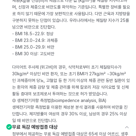
체중(kg)을 신장(m)의 제곱으로 나눈 값 (kg/m²)을 체질량 지수라고하
며, 신장과 체중으로 비만도를 파악하는 기준입니다. 특별한 장비를 필요
로 하지 않기 때문에 가장 보편적으로 사용됩니다. 다만 근육과 지방량을
구분하지 못하는 단점이 있습니다. 우리나라에서는 체질량 지수가 25를
넘으면 비만으로 진단합다.
- BMI 18.5~22.9: 정상
- BMI 23.0~24.9: 과체중
- BMI 25.0~29.9: 비만
- BMI 30 이상: 고도비만
다이어트 주사제 (위고비)의 경우, 식약처로부터 초기 체질량지수가
30kg/m² 이상인 비만 환자, 또는 초기 BMI가 27kg/m² ~30kg/m²
인 과체중이며 당뇨, 고혈압 등 한 가지 이상의 체중 관련 동반 질환이 있
는 환자의 체중 감량 및 체중 관리를 위해 칼로리 저감 식이요법 및 신체
활동 증대의 보조제로서 투여하는 것으로 허가 받았습니다.
② 생체전기저항 측정법(bioimpedence analysis, BIA)
생체전기저항 측정법을 이용한 체성분 분석 결과를 사용하여 비만을 진
단합니다. 체지방률이 여성의 경우 30% 이상, 남성의 경우 25% 이상
일 때 비만으로 진단합니다.
무료 독감 예방접종 대상
정부에서 제공하는 무료 독감 예방접종 대상은 65세 이상 어르신, 생후