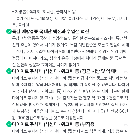
- 지방흡수억제제 (제니칼, 올리시스 등)
1. 올리스타트 (Orlistat): 제니칼, 올리시스, 제니엑스,제니로우,리피다
운, 올리엣
독감 예방접종 국내산 백신과 수입산 백신
독감 예방접종은 국산과 수입산 모두 동일한 성분으로 제조되어 독감 백
신의 효능에 있어서 차이가 없어요. 독감 예방접종은 모든 기업들이 세계
보건기구에서 동일한 바이러스를 배분받아 생산돼요. 수입된 독감 예방
접종이 더 비싸더라도, 생산과 유통 과정에서 차이가 존재할 뿐 독감 백
신 본연의 성분과 효과에는 차이가 없어요.
다이어트 주사제 (삭센다 · 위고비 등) 평균 처방 및 약제비
다이어트 주사제 (삭센다 · 위고비 등)는 비급여 의약품으로 처방하는 병
원과 조제하는 약국마다 처방비 및 약제비가 상이할 수 있습니다. 다이어
트 주사제 (삭센다 · 위고비 등) 제조사인 노보노디스트 사에 따르면 현재
다이어트 주사제 (위고비) 국내 출하가는 한 펜당 약 37만 2천원으로 책
정되었습니다. 현재 업계에서는 유통비와 진료비를 포함하면 실제 환자
가 부담하는 비용은 다이어트 주사제 (삭센다 · 위고비 등) 한 펜당 80만
원~100만원으로 형성될 것으로 예상됩니다.
다이어트 주사제 (삭센다 · 위고비 등) 부작용
다이어트 주사제 (삭센다 · 위고비 등)는 대체로 식욕 억제, 지방 흡수 감