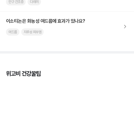
안구 건조증
다래끼
이소티논은 화농성 여드름에 효과가 있나요?
여드름
지루성 피부염
위고비 건강꿀팁
마운자로 온누리상품권으로 결제 가능한가요? — 최
저가 처방 꿀팁
3분 꿀팁 ㆍ #비만 #마운자로
마운자로 온누리상품권으로 결제 가능한가요? — 최