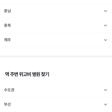
충남
충북
제주
역 주변
위고비
병원 찾기
수도권
부산