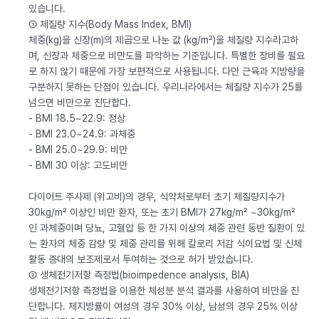
있습니다.
① 체질량 지수(Body Mass Index, BMI)
체중(kg)을 신장(m)의 제곱으로 나눈 값 (kg/m²)을 체질량 지수라고하
며, 신장과 체중으로 비만도를 파악하는 기준입니다. 특별한 장비를 필요
로 하지 않기 때문에 가장 보편적으로 사용됩니다. 다만 근육과 지방량을
구분하지 못하는 단점이 있습니다. 우리나라에서는 체질량 지수가 25를
넘으면 비만으로 진단합다.
- BMI 18.5~22.9: 정상
- BMI 23.0~24.9: 과체중
- BMI 25.0~29.9: 비만
- BMI 30 이상: 고도비만
다이어트 주사제 (위고비)의 경우, 식약처로부터 초기 체질량지수가
30kg/m² 이상인 비만 환자, 또는 초기 BMI가 27kg/m² ~30kg/m²
인 과체중이며 당뇨, 고혈압 등 한 가지 이상의 체중 관련 동반 질환이 있
는 환자의 체중 감량 및 체중 관리를 위해 칼로리 저감 식이요법 및 신체
활동 증대의 보조제로서 투여하는 것으로 허가 받았습니다.
② 생체전기저항 측정법(bioimpedence analysis, BIA)
생체전기저항 측정법을 이용한 체성분 분석 결과를 사용하여 비만을 진
단합니다. 체지방률이 여성의 경우 30% 이상, 남성의 경우 25% 이상