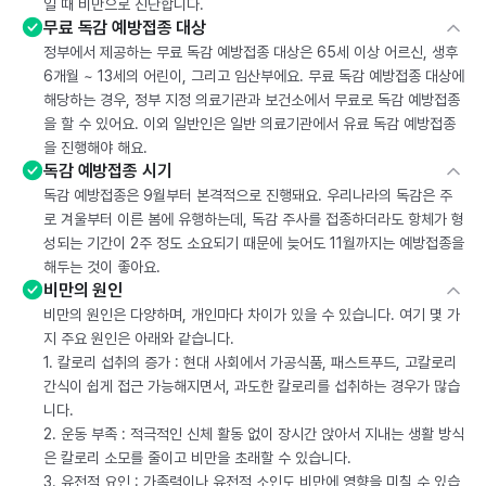
일 때 비만으로 진단합니다.
무료 독감 예방접종 대상
정부에서 제공하는 무료 독감 예방접종 대상은 65세 이상 어르신, 생후
6개월 ~ 13세의 어린이, 그리고 임산부에요. 무료 독감 예방접종 대상에
해당하는 경우, 정부 지정 의료기관과 보건소에서 무료로 독감 예방접종
을 할 수 있어요. 이외 일반인은 일반 의료기관에서 유료 독감 예방접종
을 진행해야 해요.
독감 예방접종 시기
독감 예방접종은 9월부터 본격적으로 진행돼요. 우리나라의 독감은 주
로 겨울부터 이른 봄에 유행하는데, 독감 주사를 접종하더라도 항체가 형
성되는 기간이 2주 정도 소요되기 때문에 늦어도 11월까지는 예방접종을
해두는 것이 좋아요.
비만의 원인
비만의 원인은 다양하며, 개인마다 차이가 있을 수 있습니다. 여기 몇 가
지 주요 원인은 아래와 같습니다.
1. 칼로리 섭취의 증가 : 현대 사회에서 가공식품, 패스트푸드, 고칼로리
간식이 쉽게 접근 가능해지면서, 과도한 칼로리를 섭취하는 경우가 많습
니다.
2. 운동 부족 : 적극적인 신체 활동 없이 장시간 앉아서 지내는 생활 방식
은 칼로리 소모를 줄이고 비만을 초래할 수 있습니다.
3. 유전적 요인 : 가족력이나 유전적 소인도 비만에 영향을 미칠 수 있습