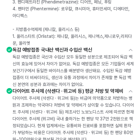
3. 펜디메트라진 (Phendimetrazine): 디어트, 페닝, 푸링
4. 펜터민 (Phentermine): 로우칼, 큐시미아, 휴터민세미, 디에타민,
아디펙스
- 지방흡수억제제 (제니칼, 올리시스 등)
1. 올리스타트 (Orlistat): 제니칼, 올리시스, 제니엑스,제니로우,리피다
운, 올리엣
독감 예방접종 국내산 백신과 수입산 백신
독감 예방접종은 국산과 수입산 모두 동일한 성분으로 제조되어 독감 백
신의 효능에 있어서 차이가 없어요. 독감 예방접종은 모든 기업들이 세계
보건기구에서 동일한 바이러스를 배분받아 생산돼요. 수입된 독감 예방
접종이 더 비싸더라도, 생산과 유통 과정에서 차이가 존재할 뿐 독감 백
신 본연의 성분과 효과에는 차이가 없어요.
다이어트 주사제 (삭센다 · 위고비 등) 평균 처방 및 약제비
다이어트 주사제 (삭센다 · 위고비 등)는 비급여 의약품으로 처방하는 병
원과 조제하는 약국마다 처방비 및 약제비가 상이할 수 있습니다. 다이어
트 주사제 (삭센다 · 위고비 등) 제조사인 노보노디스트 사에 따르면 현재
다이어트 주사제 (위고비) 국내 출하가는 한 펜당 약 37만 2천원으로 책
정되었습니다. 현재 업계에서는 유통비와 진료비를 포함하면 실제 환자
가 부담하는 비용은 다이어트 주사제 (삭센다 · 위고비 등) 한 펜당 80만
원~100만원으로 형성될 것으로 예상됩니다.