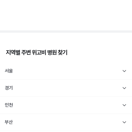
1형 당뇨도 장애 등록 인정! 췌장장애 복지 정리
3분 꿀팁 ㆍ #당뇨
지역별 주변
위고비
병원 찾기
서울
경기
인천
부산