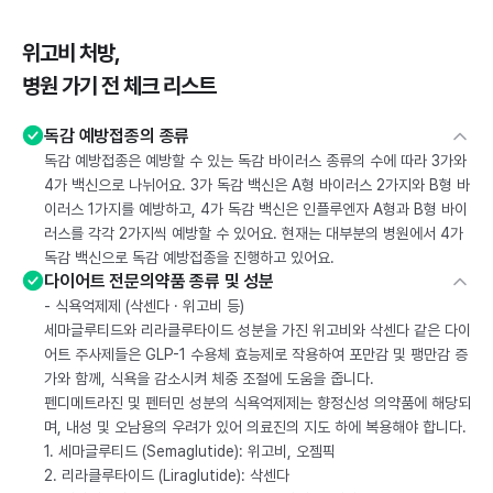
위고비 처방,
병원 가기 전 체크 리스트
독감 예방접종의 종류
독감 예방접종은 예방할 수 있는 독감 바이러스 종류의 수에 따라 3가와
4가 백신으로 나뉘어요. 3가 독감 백신은 A형 바이러스 2가지와 B형 바
이러스 1가지를 예방하고, 4가 독감 백신은 인플루엔자 A형과 B형 바이
러스를 각각 2가지씩 예방할 수 있어요. 현재는 대부분의 병원에서 4가
독감 백신으로 독감 예방접종을 진행하고 있어요.
다이어트 전문의약품 종류 및 성분
- 식욕억제제 (삭센다 · 위고비 등)
세마글루티드와 리라클루타이드 성분을 가진 위고비와 삭센다 같은 다이
어트 주사제들은 GLP-1 수용체 효능제로 작용하여 포만감 및 팽만감 증
가와 함께, 식욕을 감소시켜 체중 조절에 도움을 줍니다.
펜디메트라진 및 펜터민 성분의 식욕억제제는 향정신성 의약품에 해당되
며, 내성 및 오남용의 우려가 있어 의료진의 지도 하에 복용해야 합니다.
1. 세마글루티드 (Semaglutide): 위고비, 오젬픽
2. 리라클루타이드 (Liraglutide): 삭센다