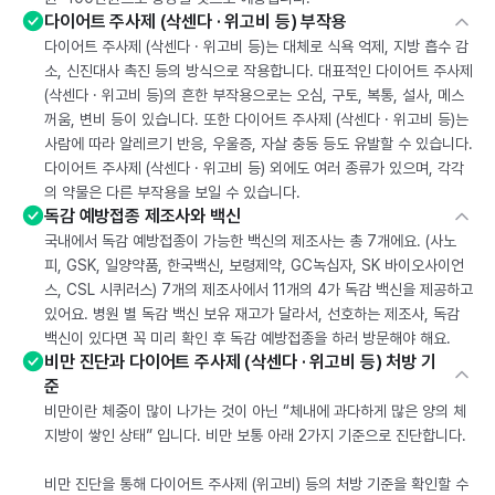
다이어트 주사제 (삭센다 · 위고비 등) 부작용
다이어트 주사제 (삭센다 · 위고비 등)는 대체로 식욕 억제, 지방 흡수 감
소, 신진대사 촉진 등의 방식으로 작용합니다. 대표적인 다이어트 주사제
(삭센다 · 위고비 등)의 흔한 부작용으로는 오심, 구토, 복통, 설사, 메스
꺼움, 변비 등이 있습니다. 또한 다이어트 주사제 (삭센다 · 위고비 등)는
사람에 따라 알레르기 반응, 우울증, 자살 충동 등도 유발할 수 있습니다.
다이어트 주사제 (삭센다 · 위고비 등) 외에도 여러 종류가 있으며, 각각
의 약물은 다른 부작용을 보일 수 있습니다.
독감 예방접종 제조사와 백신
국내에서 독감 예방접종이 가능한 백신의 제조사는 총 7개에요. (사노
피, GSK, 일양약품, 한국백신, 보령제약, GC녹십자, SK 바이오사이언
스, CSL 시퀴러스) 7개의 제조사에서 11개의 4가 독감 백신을 제공하고
있어요. 병원 별 독감 백신 보유 재고가 달라서, 선호하는 제조사, 독감
백신이 있다면 꼭 미리 확인 후 독감 예방접종을 하러 방문해야 해요.
비만 진단과 다이어트 주사제 (삭센다 · 위고비 등) 처방 기
준
비만이란 체중이 많이 나가는 것이 아닌 “체내에 과다하게 많은 양의 체
지방이 쌓인 상태” 입니다. 비만 보통 아래 2가지 기준으로 진단합니다.
비만 진단을 통해 다이어트 주사제 (위고비) 등의 처방 기준을 확인할 수