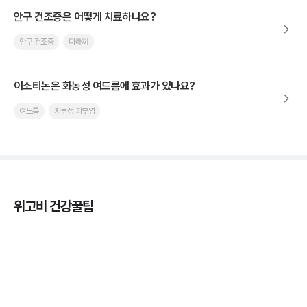
안구 건조증은 어떻게 치료하나요?
안구 건조증
다래끼
이소티논은 화농성 여드름에 효과가 있나요?
여드름
지루성 피부염
위고비 건강꿀팁
마운자로 온누리상품권으로 결제 가능한가요? — 최
저가 처방 꿀팁
3분 꿀팁 ㆍ #비만 #마운자로