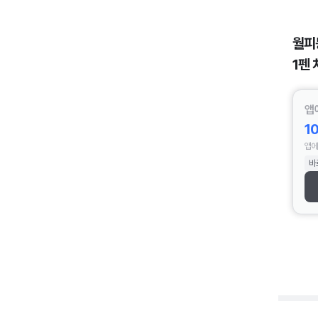
월피
1펜 
앱
1
앱에
바