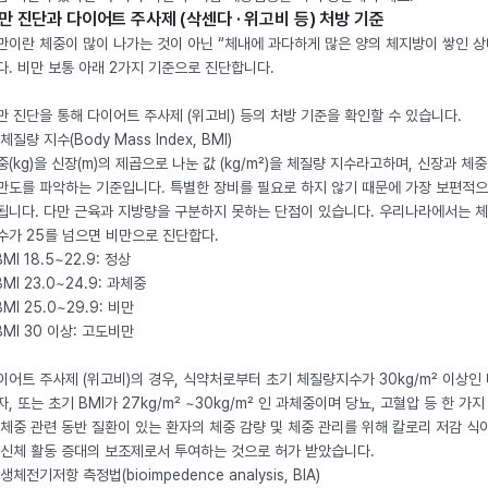
만 진단과 다이어트 주사제 (삭센다 · 위고비 등) 처방 기준
만이란 체중이 많이 나가는 것이 아닌 “체내에 과다하게 많은 양의 체지방이 쌓인 상
다. 비만 보통 아래 2가지 기준으로 진단합니다.
만 진단을 통해 다이어트 주사제 (위고비) 등의 처방 기준을 확인할 수 있습니다.
체질량 지수(Body Mass Index, BMI)
중(kg)을 신장(m)의 제곱으로 나눈 값 (kg/m²)을 체질량 지수라고하며, 신장과 체
만도를 파악하는 기준입니다. 특별한 장비를 필요로 하지 않기 때문에 가장 보편적으
됩니다. 다만 근육과 지방량을 구분하지 못하는 단점이 있습니다. 우리나라에서는 
수가 25를 넘으면 비만으로 진단합다.
BMI 18.5~22.9: 정상
BMI 23.0~24.9: 과체중
BMI 25.0~29.9: 비만
 BMI 30 이상: 고도비만
이어트 주사제 (위고비)의 경우, 식약처로부터 초기 체질량지수가 30kg/m² 이상인
자, 또는 초기 BMI가 27kg/m² ~30kg/m² 인 과체중이며 당뇨, 고혈압 등 한 가지
 체중 관련 동반 질환이 있는 환자의 체중 감량 및 체중 관리를 위해 칼로리 저감 식
 신체 활동 증대의 보조제로서 투여하는 것으로 허가 받았습니다.
생체전기저항 측정법(bioimpedence analysis, BIA)