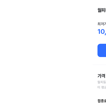
월피동
최저
10
가격 
월피동
터 평
접종