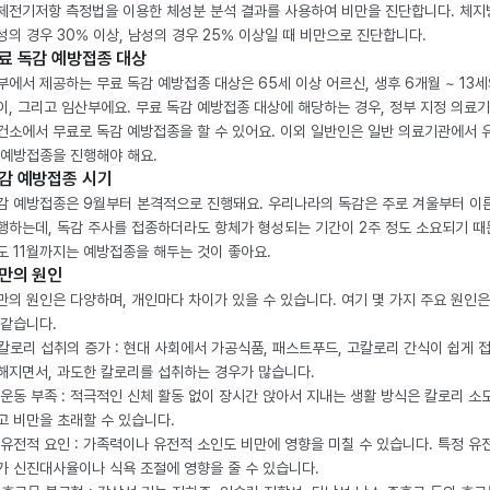
체전기저항 측정법을 이용한 체성분 분석 결과를 사용하여 비만을 진단합니다. 체
성의 경우 30% 이상, 남성의 경우 25% 이상일 때 비만으로 진단합니다.
료 독감 예방접종 대상
부에서 제공하는 무료 독감 예방접종 대상은 65세 이상 어르신, 생후 6개월 ~ 13세
이, 그리고 임산부에요. 무료 독감 예방접종 대상에 해당하는 경우, 정부 지정 의료
건소에서 무료로 독감 예방접종을 할 수 있어요. 이외 일반인은 일반 의료기관에서 
 예방접종을 진행해야 해요.
감 예방접종 시기
감 예방접종은 9월부터 본격적으로 진행돼요. 우리나라의 독감은 주로 겨울부터 이
행하는데, 독감 주사를 접종하더라도 항체가 형성되는 기간이 2주 정도 소요되기 때
도 11월까지는 예방접종을 해두는 것이 좋아요.
만의 원인
만의 원인은 다양하며, 개인마다 차이가 있을 수 있습니다. 여기 몇 가지 주요 원인은
 같습니다.
. 칼로리 섭취의 증가 : 현대 사회에서 가공식품, 패스트푸드, 고칼로리 간식이 쉽게 
해지면서, 과도한 칼로리를 섭취하는 경우가 많습니다.
. 운동 부족 : 적극적인 신체 활동 없이 장시간 앉아서 지내는 생활 방식은 칼로리 소
고 비만을 초래할 수 있습니다.
. 유전적 요인 : 가족력이나 유전적 소인도 비만에 영향을 미칠 수 있습니다. 특정 유
가 신진대사율이나 식욕 조절에 영향을 줄 수 있습니다.