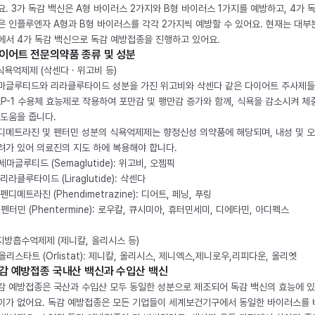
요. 3가 독감 백신은 A형 바이러스 2가지와 B형 바이러스 1가지를 예방하고, 4가 
은 인플루엔자 A형과 B형 바이러스를 각각 2가지씩 예방할 수 있어요. 현재는 대부
에서 4가 독감 백신으로 독감 예방접종을 진행하고 있어요.
이어트 전문의약품 종류 및 성분
 식욕억제제 (삭센다 · 위고비 등)
마글루티드와 리라클루타이드 성분을 가진 위고비와 삭센다 같은 다이어트 주사제
LP-1 수용체 효능제로 작용하여 포만감 및 팽만감 증가와 함께, 식욕을 감소시켜 체
 도움을 줍니다.
디메트라진 및 펜터민 성분의 식욕억제제는 향정신성 의약품에 해당되며, 내성 및 
려가 있어 의료진의 지도 하에 복용해야 합니다.
. 세마글루티드 (Semaglutide): 위고비, 오젬픽
 리라클루타이드 (Liraglutide): 삭센다
 펜디메트라진 (Phendimetrazine): 디어트, 페닝, 푸링
. 펜터민 (Phentermine): 로우칼, 큐시미아, 휴터민세미, 디에타민, 아디펙스
 지방흡수억제제 (제니칼, 올리시스 등)
. 올리스타트 (Orlistat): 제니칼, 올리시스, 제니엑스,제니로우,리피다운, 올리엣
감 예방접종 국내산 백신과 수입산 백신
감 예방접종은 국산과 수입산 모두 동일한 성분으로 제조되어 독감 백신의 효능에 
이가 없어요. 독감 예방접종은 모든 기업들이 세계보건기구에서 동일한 바이러스를