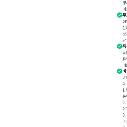
생
여
무
정
린
보
감
독
독
유
어
비
비
와
1
능
2
이
3
이