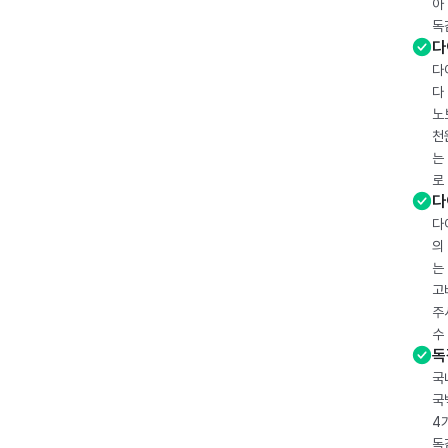
아
독
다
다
다
노
천
는
로
다
다
의
는
고
주
수
독
국
국
4
독