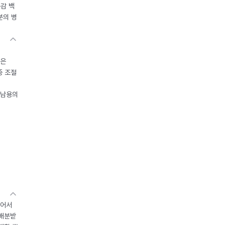
독감 백
분의 병
들은
중 조절
오남용의
있어서
 배분받