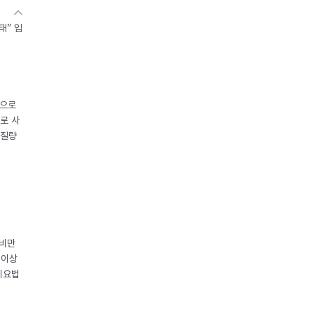
태” 입
중으로
로 사
체질량
 비만
 이상
이요법