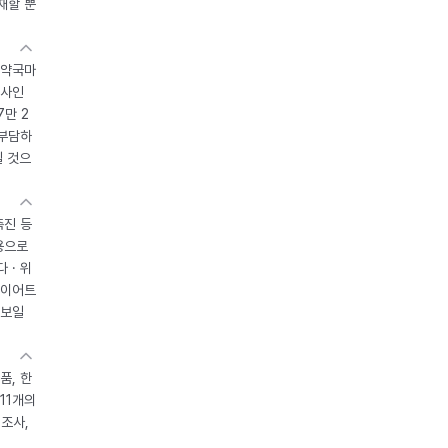
재할 뿐
 약국마
조사인
7만 2
 부담하
될 것으
촉진 등
용으로
 · 위
다이어트
 보일
품, 한
11개의
제조사,