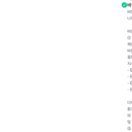
비
비
니
비
① 
체
비
용
지
- 
- 
- 
-
다
환
의
및
② 