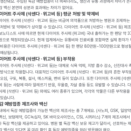
 생산돼요. 수입된 독감 예방접종이 더 비싸더라도, 생산과 유통 과정에서 차이가 존
감 백신 본연의 성분과 효과에는 차이가 없어요.
이어트 주사제 (삭센다 · 위고비 등) 평균 처방 및 약제비
이어트 주사제 (삭센다 · 위고비 등)는 비급여 의약품으로 처방하는 병원과 조제하는
 처방비 및 약제비가 상이할 수 있습니다. 다이어트 주사제 (삭센다 · 위고비 등) 제
보노디스트 사에 따르면 현재 다이어트 주사제 (위고비) 국내 출하가는 한 펜당 약 3
원으로 책정되었습니다. 현재 업계에서는 유통비와 진료비를 포함하면 실제 환자가
 비용은 다이어트 주사제 (삭센다 · 위고비 등) 한 펜당 80만원~100만원으로 형성
 예상됩니다.
이어트 주사제 (삭센다 · 위고비 등) 부작용
이어트 주사제 (삭센다 · 위고비 등)는 대체로 식욕 억제, 지방 흡수 감소, 신진대사 
 방식으로 작용합니다. 대표적인 다이어트 주사제 (삭센다 · 위고비 등)의 흔한 부작
 오심, 구토, 복통, 설사, 메스꺼움, 변비 등이 있습니다. 또한 다이어트 주사제 (삭센다
비 등)는 사람에 따라 알레르기 반응, 우울증, 자살 충동 등도 유발할 수 있습니다. 
사제 (삭센다 · 위고비 등) 외에도 여러 종류가 있으며, 각각의 약물은 다른 부작용을
 있습니다.
감 예방접종 제조사와 백신
내에서 독감 예방접종이 가능한 백신의 제조사는 총 7개에요. (사노피, GSK, 일양약
백신, 보령제약, GC녹십자, SK 바이오사이언스, CSL 시퀴러스) 7개의 제조사에서 
가 독감 백신을 제공하고 있어요. 병원 별 독감 백신 보유 재고가 달라서, 선호하는 
감 백신이 있다면 꼭 미리 확인 후 독감 예방접종을 하러 방문해야 해요.