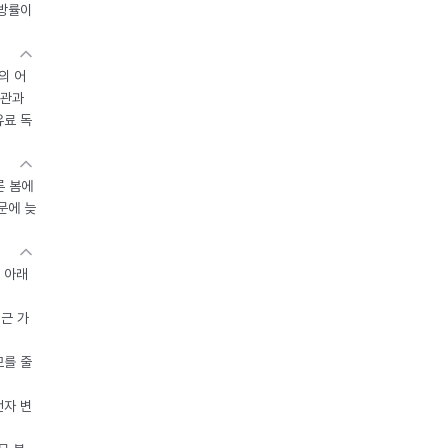
지방률이
의 어
기관과
유료 독
른 봄에
문에 늦
 아래
접근 가
모를 줄
전자 변