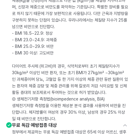
체중(kg)을 신장(m)의 제곱으로 나눈 값 (kg/m²)을 체질량 지수라고하
며, 신장과 체중으로 비만도를 파악하는 기준입니다. 특별한 장비를 필요
로 하지 않기 때문에 가장 보편적으로 사용됩니다. 다만 근육과 지방량을
구분하지 못하는 단점이 있습니다. 우리나라에서는 체질량 지수가 25를
넘으면 비만으로 진단합다.
- BMI 18.5~22.9: 정상
- BMI 23.0~24.9: 과체중
- BMI 25.0~29.9: 비만
- BMI 30 이상: 고도비만
다이어트 주사제 (위고비)의 경우, 식약처로부터 초기 체질량지수가
30kg/m² 이상인 비만 환자, 또는 초기 BMI가 27kg/m² ~30kg/m²
인 과체중이며 당뇨, 고혈압 등 한 가지 이상의 체중 관련 동반 질환이 있
는 환자의 체중 감량 및 체중 관리를 위해 칼로리 저감 식이요법 및 신체
활동 증대의 보조제로서 투여하는 것으로 허가 받았습니다.
② 생체전기저항 측정법(bioimpedence analysis, BIA)
생체전기저항 측정법을 이용한 체성분 분석 결과를 사용하여 비만을 진
단합니다. 체지방률이 여성의 경우 30% 이상, 남성의 경우 25% 이상
일 때 비만으로 진단합니다.
무료 독감 예방접종 대상
정부에서 제공하는 무료 독감 예방접종 대상은 65세 이상 어르신, 생후