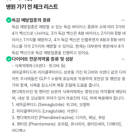
병원 가기 전 체크 리스트
독감 예방접종의 종류
독감 예방접종은 예방할 수 있는 독감 바이러스 종류의 수에 따라 3가와
4가 백신으로 나뉘어요. 3가 독감 백신은 A형 바이러스 2가지와 B형 바
이러스 1가지를 예방하고, 4가 독감 백신은 인플루엔자 A형과 B형 바이
러스를 각각 2가지씩 예방할 수 있어요. 현재는 대부분의 병원에서 4가
독감 백신으로 독감 예방접종을 진행하고 있어요.
다이어트 전문의약품 종류 및 성분
- 식욕억제제 (삭센다 · 위고비 등)
세마글루티드와 리라클루타이드 성분을 가진 위고비와 삭센다 같은 다이
어트 주사제들은 GLP-1 수용체 효능제로 작용하여 포만감 및 팽만감 증
가와 함께, 식욕을 감소시켜 체중 조절에 도움을 줍니다.
펜디메트라진 및 펜터민 성분의 식욕억제제는 향정신성 의약품에 해당되
며, 내성 및 오남용의 우려가 있어 의료진의 지도 하에 복용해야 합니다.
1. 세마글루티드 (Semaglutide): 위고비, 오젬픽
2. 리라클루타이드 (Liraglutide): 삭센다
3. 펜디메트라진 (Phendimetrazine): 디어트, 페닝, 푸링
4. 펜터민 (Phentermine): 로우칼, 큐시미아, 휴터민세미, 디에타민,
아디펙스