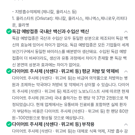
- 지방흡수억제제 (제니칼, 올리시스 등)
1. 올리스타트 (Orlistat): 제니칼, 올리시스, 제니엑스,제니로우,리피다
운, 올리엣
독감 예방접종 국내산 백신과 수입산 백신
독감 예방접종은 국산과 수입산 모두 동일한 성분으로 제조되어 독감 백
신의 효능에 있어서 차이가 없어요. 독감 예방접종은 모든 기업들이 세계
보건기구에서 동일한 바이러스를 배분받아 생산돼요. 수입된 독감 예방
접종이 더 비싸더라도, 생산과 유통 과정에서 차이가 존재할 뿐 독감 백
신 본연의 성분과 효과에는 차이가 없어요.
다이어트 주사제 (삭센다 · 위고비 등) 평균 처방 및 약제비
다이어트 주사제 (삭센다 · 위고비 등)는 비급여 의약품으로 처방하는 병
원과 조제하는 약국마다 처방비 및 약제비가 상이할 수 있습니다. 다이어
트 주사제 (삭센다 · 위고비 등) 제조사인 노보노디스트 사에 따르면 현재
다이어트 주사제 (위고비) 국내 출하가는 한 펜당 약 37만 2천원으로 책
정되었습니다. 현재 업계에서는 유통비와 진료비를 포함하면 실제 환자
가 부담하는 비용은 다이어트 주사제 (삭센다 · 위고비 등) 한 펜당 80만
원~100만원으로 형성될 것으로 예상됩니다.
다이어트 주사제 (삭센다 · 위고비 등) 부작용
다이어트 주사제 (삭센다 · 위고비 등)는 대체로 식욕 억제, 지방 흡수 감