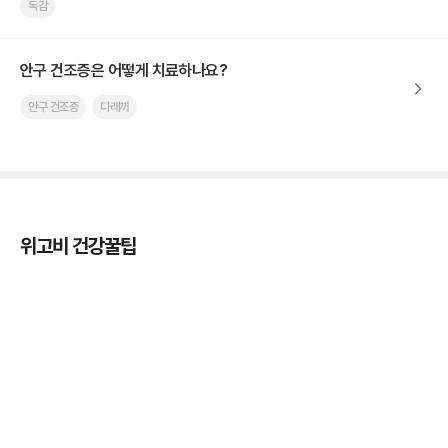
독감
안구 건조증은 어떻게 치료하나요?
안구 건조증
다래끼
위고비 건강꿀팁
열사병 후유증, 언제까지 지켜볼까
3분 꿀팁
열사병 응급처치, 어디까지 식혀야할까?
3분 꿀팁