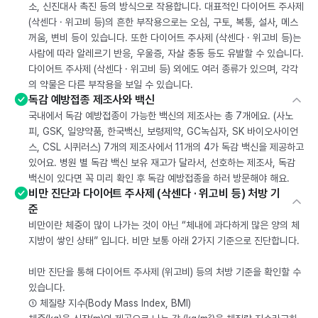
소, 신진대사 촉진 등의 방식으로 작용합니다. 대표적인 다이어트 주사제
(삭센다 · 위고비 등)의 흔한 부작용으로는 오심, 구토, 복통, 설사, 메스
꺼움, 변비 등이 있습니다. 또한 다이어트 주사제 (삭센다 · 위고비 등)는
사람에 따라 알레르기 반응, 우울증, 자살 충동 등도 유발할 수 있습니다.
다이어트 주사제 (삭센다 · 위고비 등) 외에도 여러 종류가 있으며, 각각
의 약물은 다른 부작용을 보일 수 있습니다.
독감 예방접종 제조사와 백신
국내에서 독감 예방접종이 가능한 백신의 제조사는 총 7개에요. (사노
피, GSK, 일양약품, 한국백신, 보령제약, GC녹십자, SK 바이오사이언
스, CSL 시퀴러스) 7개의 제조사에서 11개의 4가 독감 백신을 제공하고
있어요. 병원 별 독감 백신 보유 재고가 달라서, 선호하는 제조사, 독감
백신이 있다면 꼭 미리 확인 후 독감 예방접종을 하러 방문해야 해요.
비만 진단과 다이어트 주사제 (삭센다 · 위고비 등) 처방 기
준
비만이란 체중이 많이 나가는 것이 아닌 “체내에 과다하게 많은 양의 체
지방이 쌓인 상태” 입니다. 비만 보통 아래 2가지 기준으로 진단합니다.
비만 진단을 통해 다이어트 주사제 (위고비) 등의 처방 기준을 확인할 수
있습니다.
① 체질량 지수(Body Mass Index, BMI)