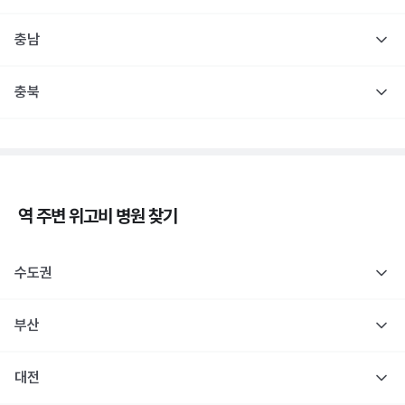
충남
충북
역 주변
위고비
병원 찾기
수도권
부산
대전