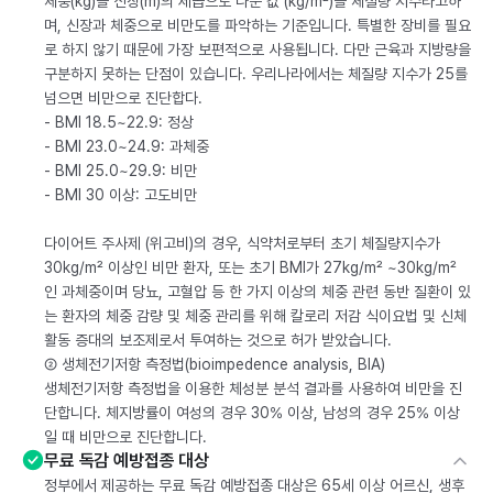
체중(kg)을 신장(m)의 제곱으로 나눈 값 (kg/m²)을 체질량 지수라고하
며, 신장과 체중으로 비만도를 파악하는 기준입니다. 특별한 장비를 필요
로 하지 않기 때문에 가장 보편적으로 사용됩니다. 다만 근육과 지방량을
구분하지 못하는 단점이 있습니다. 우리나라에서는 체질량 지수가 25를
넘으면 비만으로 진단합다.
- BMI 18.5~22.9: 정상
- BMI 23.0~24.9: 과체중
- BMI 25.0~29.9: 비만
- BMI 30 이상: 고도비만
다이어트 주사제 (위고비)의 경우, 식약처로부터 초기 체질량지수가
30kg/m² 이상인 비만 환자, 또는 초기 BMI가 27kg/m² ~30kg/m²
인 과체중이며 당뇨, 고혈압 등 한 가지 이상의 체중 관련 동반 질환이 있
는 환자의 체중 감량 및 체중 관리를 위해 칼로리 저감 식이요법 및 신체
활동 증대의 보조제로서 투여하는 것으로 허가 받았습니다.
② 생체전기저항 측정법(bioimpedence analysis, BIA)
생체전기저항 측정법을 이용한 체성분 분석 결과를 사용하여 비만을 진
단합니다. 체지방률이 여성의 경우 30% 이상, 남성의 경우 25% 이상
일 때 비만으로 진단합니다.
무료 독감 예방접종 대상
정부에서 제공하는 무료 독감 예방접종 대상은 65세 이상 어르신, 생후