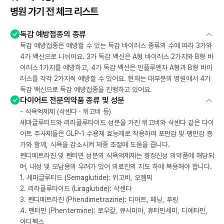
병원 가기 전 체크 리스트
독감 예방접종의 종류
독감 예방접종은 예방할 수 있는 독감 바이러스 종류의 수에 따라 3가와
4가 백신으로 나뉘어요. 3가 독감 백신은 A형 바이러스 2가지와 B형 바
이러스 1가지를 예방하고, 4가 독감 백신은 인플루엔자 A형과 B형 바이
러스를 각각 2가지씩 예방할 수 있어요. 현재는 대부분의 병원에서 4가
독감 백신으로 독감 예방접종을 진행하고 있어요.
다이어트 전문의약품 종류 및 성분
- 식욕억제제 (삭센다 · 위고비 등)
세마글루티드와 리라클루타이드 성분을 가진 위고비와 삭센다 같은 다이
어트 주사제들은 GLP-1 수용체 효능제로 작용하여 포만감 및 팽만감 증
가와 함께, 식욕을 감소시켜 체중 조절에 도움을 줍니다.
펜디메트라진 및 펜터민 성분의 식욕억제제는 향정신성 의약품에 해당되
며, 내성 및 오남용의 우려가 있어 의료진의 지도 하에 복용해야 합니다.
1. 세마글루티드 (Semaglutide): 위고비, 오젬픽
2. 리라클루타이드 (Liraglutide): 삭센다
3. 펜디메트라진 (Phendimetrazine): 디어트, 페닝, 푸링
4. 펜터민 (Phentermine): 로우칼, 큐시미아, 휴터민세미, 디에타민,
아디펙스