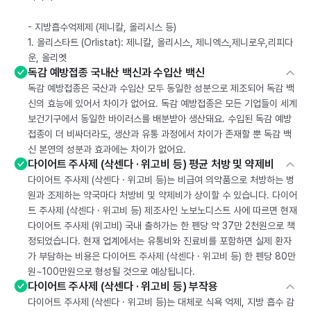
- 지방흡수억제제 (제니칼, 올리시스 등)
1. 올리스타트 (Orlistat): 제니칼, 올리시스, 제니엑스,제니로우,리피다
운, 올리엣
독감 예방접종 국내산 백신과 수입산 백신
독감 예방접종은 국산과 수입산 모두 동일한 성분으로 제조되어 독감 백
신의 효능에 있어서 차이가 없어요. 독감 예방접종은 모든 기업들이 세계
보건기구에서 동일한 바이러스를 배분받아 생산돼요. 수입된 독감 예방
접종이 더 비싸더라도, 생산과 유통 과정에서 차이가 존재할 뿐 독감 백
신 본연의 성분과 효과에는 차이가 없어요.
다이어트 주사제 (삭센다 · 위고비 등) 평균 처방 및 약제비
다이어트 주사제 (삭센다 · 위고비 등)는 비급여 의약품으로 처방하는 병
원과 조제하는 약국마다 처방비 및 약제비가 상이할 수 있습니다. 다이어
트 주사제 (삭센다 · 위고비 등) 제조사인 노보노디스트 사에 따르면 현재
다이어트 주사제 (위고비) 국내 출하가는 한 펜당 약 37만 2천원으로 책
정되었습니다. 현재 업계에서는 유통비와 진료비를 포함하면 실제 환자
가 부담하는 비용은 다이어트 주사제 (삭센다 · 위고비 등) 한 펜당 80만
원~100만원으로 형성될 것으로 예상됩니다.
다이어트 주사제 (삭센다 · 위고비 등) 부작용
다이어트 주사제 (삭센다 · 위고비 등)는 대체로 식욕 억제, 지방 흡수 감