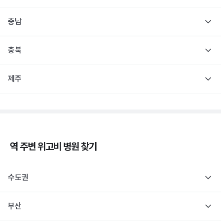
충남
충북
제주
역 주변
위고비
병원 찾기
수도권
부산