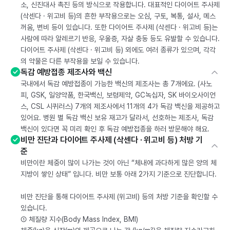
소, 신진대사 촉진 등의 방식으로 작용합니다. 대표적인 다이어트 주사제
(삭센다 · 위고비 등)의 흔한 부작용으로는 오심, 구토, 복통, 설사, 메스
꺼움, 변비 등이 있습니다. 또한 다이어트 주사제 (삭센다 · 위고비 등)는
사람에 따라 알레르기 반응, 우울증, 자살 충동 등도 유발할 수 있습니다.
다이어트 주사제 (삭센다 · 위고비 등) 외에도 여러 종류가 있으며, 각각
의 약물은 다른 부작용을 보일 수 있습니다.
독감 예방접종 제조사와 백신
국내에서 독감 예방접종이 가능한 백신의 제조사는 총 7개에요. (사노
피, GSK, 일양약품, 한국백신, 보령제약, GC녹십자, SK 바이오사이언
스, CSL 시퀴러스) 7개의 제조사에서 11개의 4가 독감 백신을 제공하고
있어요. 병원 별 독감 백신 보유 재고가 달라서, 선호하는 제조사, 독감
백신이 있다면 꼭 미리 확인 후 독감 예방접종을 하러 방문해야 해요.
비만 진단과 다이어트 주사제 (삭센다 · 위고비 등) 처방 기
준
비만이란 체중이 많이 나가는 것이 아닌 “체내에 과다하게 많은 양의 체
지방이 쌓인 상태” 입니다. 비만 보통 아래 2가지 기준으로 진단합니다.
비만 진단을 통해 다이어트 주사제 (위고비) 등의 처방 기준을 확인할 수
있습니다.
① 체질량 지수(Body Mass Index, BMI)