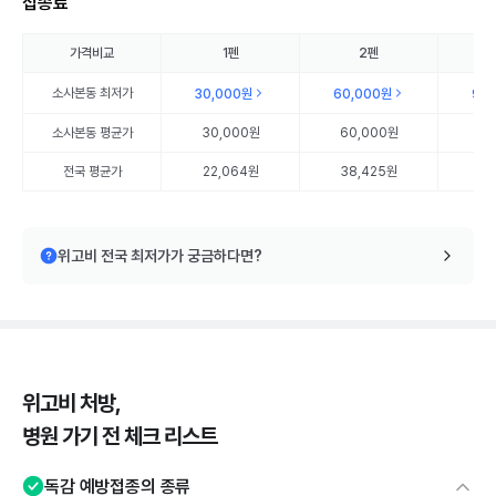
접종료
가격비교
1펜
2펜
소사본동
최저가
30,000원
60,000원
90
소사본동
평균가
30,000원
60,000원
90
전국 평균가
22,064원
38,425원
55
위고비 전국 최저가가 궁금하다면?
위고비 처방,
병원 가기 전 체크 리스트
독감 예방접종의 종류