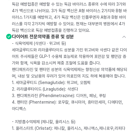
독감 예방접종은 예방할 수 있는 독감 바이러스 종류의 수에 따라 3가와
4가 백신으로 나뉘어요. 3가 독감 백신은 A형 바이러스 2가지와 B형 바
이러스 1가지를 예방하고, 4가 독감 백신은 인플루엔자 A형과 B형 바이
러스를 각각 2가지씩 예방할 수 있어요. 현재는 대부분의 병원에서 4가
독감 백신으로 독감 예방접종을 진행하고 있어요.
다이어트 전문의약품 종류 및 성분
- 식욕억제제 (삭센다 · 위고비 등)
세마글루티드와 리라클루타이드 성분을 가진 위고비와 삭센다 같은 다이
어트 주사제들은 GLP-1 수용체 효능제로 작용하여 포만감 및 팽만감 증
가와 함께, 식욕을 감소시켜 체중 조절에 도움을 줍니다.
펜디메트라진 및 펜터민 성분의 식욕억제제는 향정신성 의약품에 해당되
며, 내성 및 오남용의 우려가 있어 의료진의 지도 하에 복용해야 합니다.
1. 세마글루티드 (Semaglutide): 위고비, 오젬픽
2. 리라클루타이드 (Liraglutide): 삭센다
3. 펜디메트라진 (Phendimetrazine): 디어트, 페닝, 푸링
4. 펜터민 (Phentermine): 로우칼, 큐시미아, 휴터민세미, 디에타민,
아디펙스
- 지방흡수억제제 (제니칼, 올리시스 등)
1. 올리스타트 (Orlistat): 제니칼, 올리시스, 제니엑스,제니로우,리피다