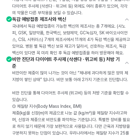
다이어트 주사제 (삭센다 · 위고비 등) 외에도 여러 종류가 있으며, 각각
의 약물은 다른 부작용을 보일 수 있습니다.
독감 예방접종 제조사와 백신
국내에서 독감 예방접종이 가능한 백신의 제조사는 총 7개에요. (사노
피, GSK, 일양약품, 한국백신, 보령제약, GC녹십자, SK 바이오사이언
스, CSL 시퀴러스) 7개의 제조사에서 11개의 4가 독감 백신을 제공하고
있어요. 병원 별 독감 백신 보유 재고가 달라서, 선호하는 제조사, 독감
백신이 있다면 꼭 미리 확인 후 독감 예방접종을 하러 방문해야 해요.
비만 진단과 다이어트 주사제 (삭센다 · 위고비 등) 처방 기
준
비만이란 체중이 많이 나가는 것이 아닌 “체내에 과다하게 많은 양의 체
지방이 쌓인 상태” 입니다. 비만 보통 아래 2가지 기준으로 진단합니다.
비만 진단을 통해 다이어트 주사제 (위고비) 등의 처방 기준을 확인할 수
있습니다.
① 체질량 지수(Body Mass Index, BMI)
체중(kg)을 신장(m)의 제곱으로 나눈 값 (kg/m²)을 체질량 지수라고하
며, 신장과 체중으로 비만도를 파악하는 기준입니다. 특별한 장비를 필요
로 하지 않기 때문에 가장 보편적으로 사용됩니다. 다만 근육과 지방량을
구분하지 못하는 단점이 있습니다. 우리나라에서는 체질량 지수가 25를