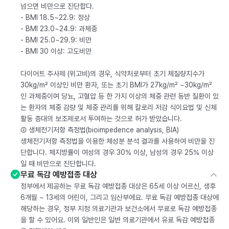
넘으면 비만으로 진단합다.
- BMI 18.5~22.9: 정상
- BMI 23.0~24.9: 과체중
- BMI 25.0~29.9: 비만
- BMI 30 이상: 고도비만
다이어트 주사제 (위고비)의 경우, 식약처로부터 초기 체질량지수가
30kg/m² 이상인 비만 환자, 또는 초기 BMI가 27kg/m² ~30kg/m²
인 과체중이며 당뇨, 고혈압 등 한 가지 이상의 체중 관련 동반 질환이 있
는 환자의 체중 감량 및 체중 관리를 위해 칼로리 저감 식이요법 및 신체
활동 증대의 보조제로서 투여하는 것으로 허가 받았습니다.
② 생체전기저항 측정법(bioimpedence analysis, BIA)
생체전기저항 측정법을 이용한 체성분 분석 결과를 사용하여 비만을 진
단합니다. 체지방률이 여성의 경우 30% 이상, 남성의 경우 25% 이상
일 때 비만으로 진단합니다.
무료 독감 예방접종 대상
정부에서 제공하는 무료 독감 예방접종 대상은 65세 이상 어르신, 생후
6개월 ~ 13세의 어린이, 그리고 임산부에요. 무료 독감 예방접종 대상에
해당하는 경우, 정부 지정 의료기관과 보건소에서 무료로 독감 예방접종
을 할 수 있어요. 이외 일반인은 일반 의료기관에서 유료 독감 예방접종