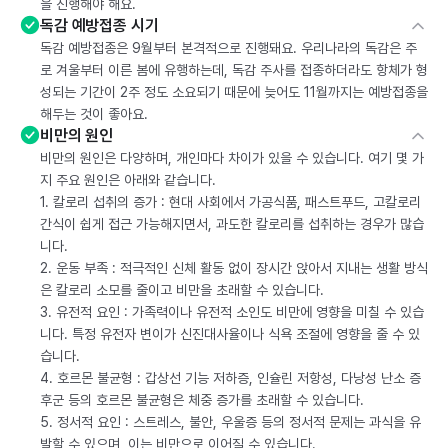
을 진행해야 해요.
독감 예방접종 시기
독감 예방접종은 9월부터 본격적으로 진행돼요. 우리나라의 독감은 주
로 겨울부터 이른 봄에 유행하는데, 독감 주사를 접종하더라도 항체가 형
성되는 기간이 2주 정도 소요되기 때문에 늦어도 11월까지는 예방접종을
해두는 것이 좋아요.
비만의 원인
비만의 원인은 다양하며, 개인마다 차이가 있을 수 있습니다. 여기 몇 가
지 주요 원인은 아래와 같습니다.
1. 칼로리 섭취의 증가 : 현대 사회에서 가공식품, 패스트푸드, 고칼로리
간식이 쉽게 접근 가능해지면서, 과도한 칼로리를 섭취하는 경우가 많습
니다.
2. 운동 부족 : 적극적인 신체 활동 없이 장시간 앉아서 지내는 생활 방식
은 칼로리 소모를 줄이고 비만을 초래할 수 있습니다.
3. 유전적 요인 : 가족력이나 유전적 소인도 비만에 영향을 미칠 수 있습
니다. 특정 유전자 변이가 신진대사율이나 식욕 조절에 영향을 줄 수 있
습니다.
4. 호르몬 불균형 : 갑상선 기능 저하증, 인슐린 저항성, 다낭성 난소 증
후군 등의 호르몬 불균형은 체중 증가를 초래할 수 있습니다.
5. 정서적 요인 : 스트레스, 불안, 우울증 등의 정서적 문제는 과식을 유
발할 수 있으며, 이는 비만으로 이어질 수 있습니다.