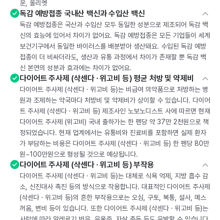
운, 올리엣
독감 예방접종 국내산 백신과 수입산 백신
독감 예방접종은 국산과 수입산 모두 동일한 성분으로 제조되어 독감 백
신의 효능에 있어서 차이가 없어요. 독감 예방접종은 모든 기업들이 세계
보건기구에서 동일한 바이러스를 배분받아 생산돼요. 수입된 독감 예방
접종이 더 비싸더라도, 생산과 유통 과정에서 차이가 존재할 뿐 독감 백
신 본연의 성분과 효과에는 차이가 없어요.
다이어트 주사제 (삭센다 · 위고비 등) 평균 처방 및 약제비
다이어트 주사제 (삭센다 · 위고비 등)는 비급여 의약품으로 처방하는 병
원과 조제하는 약국마다 처방비 및 약제비가 상이할 수 있습니다. 다이어
트 주사제 (삭센다 · 위고비 등) 제조사인 노보노디스트 사에 따르면 현재
다이어트 주사제 (위고비) 국내 출하가는 한 펜당 약 37만 2천원으로 책
정되었습니다. 현재 업계에서는 유통비와 진료비를 포함하면 실제 환자
가 부담하는 비용은 다이어트 주사제 (삭센다 · 위고비 등) 한 펜당 80만
원~100만원으로 형성될 것으로 예상됩니다.
다이어트 주사제 (삭센다 · 위고비 등) 부작용
다이어트 주사제 (삭센다 · 위고비 등)는 대체로 식욕 억제, 지방 흡수 감
소, 신진대사 촉진 등의 방식으로 작용합니다. 대표적인 다이어트 주사제
(삭센다 · 위고비 등)의 흔한 부작용으로는 오심, 구토, 복통, 설사, 메스
꺼움, 변비 등이 있습니다. 또한 다이어트 주사제 (삭센다 · 위고비 등)는
사람에 따라 알레르기 반응, 우울증, 자살 충동 등도 유발할 수 있습니다.