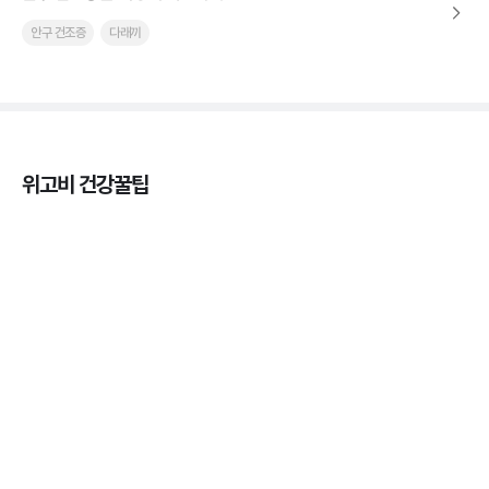
안구 건조증
다래끼
위고비 건강꿀팁
열사병 후유증, 언제까지 지켜볼까
3분 꿀팁
열사병 응급처치, 어디까지 식혀야할까?
3분 꿀팁