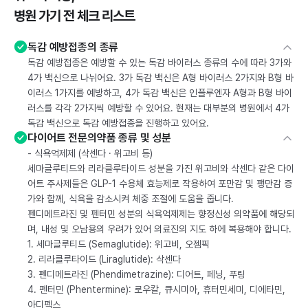
병원 가기 전 체크 리스트
독감 예방접종의 종류
독감 예방접종은 예방할 수 있는 독감 바이러스 종류의 수에 따라 3가와
4가 백신으로 나뉘어요. 3가 독감 백신은 A형 바이러스 2가지와 B형 바
이러스 1가지를 예방하고, 4가 독감 백신은 인플루엔자 A형과 B형 바이
러스를 각각 2가지씩 예방할 수 있어요. 현재는 대부분의 병원에서 4가
독감 백신으로 독감 예방접종을 진행하고 있어요.
다이어트 전문의약품 종류 및 성분
- 식욕억제제 (삭센다 · 위고비 등)
세마글루티드와 리라클루타이드 성분을 가진 위고비와 삭센다 같은 다이
어트 주사제들은 GLP-1 수용체 효능제로 작용하여 포만감 및 팽만감 증
가와 함께, 식욕을 감소시켜 체중 조절에 도움을 줍니다.
펜디메트라진 및 펜터민 성분의 식욕억제제는 향정신성 의약품에 해당되
며, 내성 및 오남용의 우려가 있어 의료진의 지도 하에 복용해야 합니다.
1. 세마글루티드 (Semaglutide): 위고비, 오젬픽
2. 리라클루타이드 (Liraglutide): 삭센다
3. 펜디메트라진 (Phendimetrazine): 디어트, 페닝, 푸링
4. 펜터민 (Phentermine): 로우칼, 큐시미아, 휴터민세미, 디에타민,
아디펙스