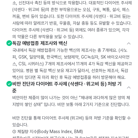
소, 신진대사 촉진 등의 방식으로 작용합니다. 대표적인 다이어트 주사제
(삭센다 · 위고비 등)의 흔한 부작용으로는 오심, 구토, 복통, 설사, 메스
꺼움, 변비 등이 있습니다. 또한 다이어트 주사제 (삭센다 · 위고비 등)는
사람에 따라 알레르기 반응, 우울증, 자살 충동 등도 유발할 수 있습니다.
다이어트 주사제 (삭센다 · 위고비 등) 외에도 여러 종류가 있으며, 각각
의 약물은 다른 부작용을 보일 수 있습니다.
독감 예방접종 제조사와 백신
국내에서 독감 예방접종이 가능한 백신의 제조사는 총 7개에요. (사노
피, GSK, 일양약품, 한국백신, 보령제약, GC녹십자, SK 바이오사이언
스, CSL 시퀴러스) 7개의 제조사에서 11개의 4가 독감 백신을 제공하고
있어요. 병원 별 독감 백신 보유 재고가 달라서, 선호하는 제조사, 독감
백신이 있다면 꼭 미리 확인 후 독감 예방접종을 하러 방문해야 해요.
비만 진단과 다이어트 주사제 (삭센다 · 위고비 등) 처방 기
준
비만이란 체중이 많이 나가는 것이 아닌 “체내에 과다하게 많은 양의 체
지방이 쌓인 상태” 입니다. 비만 보통 아래 2가지 기준으로 진단합니다.
비만 진단을 통해 다이어트 주사제 (위고비) 등의 처방 기준을 확인할 수
있습니다.
① 체질량 지수(Body Mass Index, BMI)