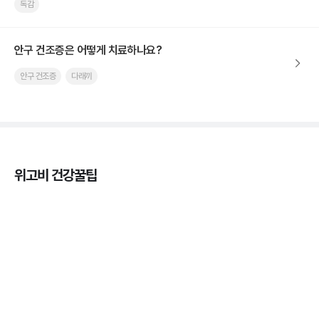
독감
안구 건조증은 어떻게 치료하나요?
안구 건조증
다래끼
위고비 건강꿀팁
열사병 후유증, 언제까지 지켜볼까
3분 꿀팁
열사병 응급처치, 어디까지 식혀야할까?
3분 꿀팁