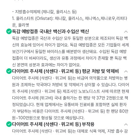
- 지방흡수억제제 (제니칼, 올리시스 등)
1. 올리스타트 (Orlistat): 제니칼, 올리시스, 제니엑스,제니로우,리피다
운, 올리엣
독감 예방접종 국내산 백신과 수입산 백신
독감 예방접종은 국산과 수입산 모두 동일한 성분으로 제조되어 독감 백
신의 효능에 있어서 차이가 없어요. 독감 예방접종은 모든 기업들이 세계
보건기구에서 동일한 바이러스를 배분받아 생산돼요. 수입된 독감 예방
접종이 더 비싸더라도, 생산과 유통 과정에서 차이가 존재할 뿐 독감 백
신 본연의 성분과 효과에는 차이가 없어요.
다이어트 주사제 (삭센다 · 위고비 등) 평균 처방 및 약제비
다이어트 주사제 (삭센다 · 위고비 등)는 비급여 의약품으로 처방하는 병
원과 조제하는 약국마다 처방비 및 약제비가 상이할 수 있습니다. 다이어
트 주사제 (삭센다 · 위고비 등) 제조사인 노보노디스트 사에 따르면 현재
다이어트 주사제 (위고비) 국내 출하가는 한 펜당 약 37만 2천원으로 책
정되었습니다. 현재 업계에서는 유통비와 진료비를 포함하면 실제 환자
가 부담하는 비용은 다이어트 주사제 (삭센다 · 위고비 등) 한 펜당 80만
원~100만원으로 형성될 것으로 예상됩니다.
다이어트 주사제 (삭센다 · 위고비 등) 부작용
다이어트 주사제 (삭센다 · 위고비 등)는 대체로 식욕 억제, 지방 흡수 감