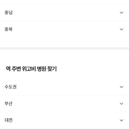
충남
충북
역 주변
위고비
병원 찾기
수도권
부산
대전