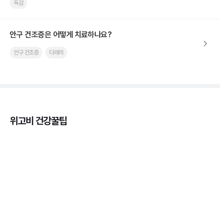
독감
안구 건조증은 어떻게 치료하나요?
안구 건조증
다래끼
위고비 건강꿀팁
열사병 후유증, 언제까지 지켜볼까
3분 꿀팁
열사병 응급처치, 어디까지 식혀야할까?
3분 꿀팁