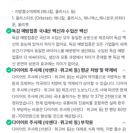
- 지방흡수억제제 (제니칼, 올리시스 등)
1. 올리스타트 (Orlistat): 제니칼, 올리시스, 제니엑스,제니로우,리피다
운, 올리엣
독감 예방접종 국내산 백신과 수입산 백신
독감 예방접종은 국산과 수입산 모두 동일한 성분으로 제조되어 독감 백
신의 효능에 있어서 차이가 없어요. 독감 예방접종은 모든 기업들이 세계
보건기구에서 동일한 바이러스를 배분받아 생산돼요. 수입된 독감 예방
접종이 더 비싸더라도, 생산과 유통 과정에서 차이가 존재할 뿐 독감 백
신 본연의 성분과 효과에는 차이가 없어요.
다이어트 주사제 (삭센다 · 위고비 등) 평균 처방 및 약제비
다이어트 주사제 (삭센다 · 위고비 등)는 비급여 의약품으로 처방하는 병
원과 조제하는 약국마다 처방비 및 약제비가 상이할 수 있습니다. 다이어
트 주사제 (삭센다 · 위고비 등) 제조사인 노보노디스트 사에 따르면 현재
다이어트 주사제 (위고비) 국내 출하가는 한 펜당 약 37만 2천원으로 책
정되었습니다. 현재 업계에서는 유통비와 진료비를 포함하면 실제 환자
가 부담하는 비용은 다이어트 주사제 (삭센다 · 위고비 등) 한 펜당 80만
원~100만원으로 형성될 것으로 예상됩니다.
다이어트 주사제 (삭센다 · 위고비 등) 부작용
다이어트 주사제 (삭센다 · 위고비 등)는 대체로 식욕 억제, 지방 흡수 감