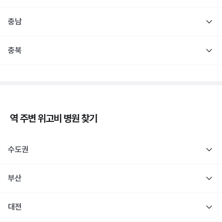
충남
충북
역 주변
위고비
병원 찾기
수도권
부산
대전