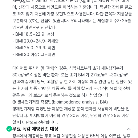
체중(kg)을 신장(m)의 제곱으로 나눈 값 (kg/m²)을 체질량 지수라고하
며, 신장과 체중으로 비만도를 파악하는 기준입니다. 특별한 장비를 필요
로 하지 않기 때문에 가장 보편적으로 사용됩니다. 다만 근육과 지방량을
구분하지 못하는 단점이 있습니다. 우리나라에서는 체질량 지수가 25를
넘으면 비만으로 진단합다.
- BMI 18.5~22.9: 정상
- BMI 23.0~24.9: 과체중
- BMI 25.0~29.9: 비만
- BMI 30 이상: 고도비만
다이어트 주사제 (위고비)의 경우, 식약처로부터 초기 체질량지수가
30kg/m² 이상인 비만 환자, 또는 초기 BMI가 27kg/m² ~30kg/m²
인 과체중이며 당뇨, 고혈압 등 한 가지 이상의 체중 관련 동반 질환이 있
는 환자의 체중 감량 및 체중 관리를 위해 칼로리 저감 식이요법 및 신체
활동 증대의 보조제로서 투여하는 것으로 허가 받았습니다.
② 생체전기저항 측정법(bioimpedence analysis, BIA)
생체전기저항 측정법을 이용한 체성분 분석 결과를 사용하여 비만을 진
단합니다. 체지방률이 여성의 경우 30% 이상, 남성의 경우 25% 이상
일 때 비만으로 진단합니다.
무료 독감 예방접종 대상
정부에서 제공하는 무료 독감 예방접종 대상은 65세 이상 어르신, 생후