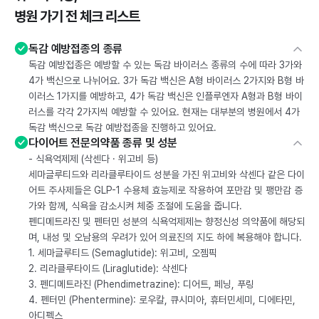
병원 가기 전 체크 리스트
독감 예방접종의 종류
독감 예방접종은 예방할 수 있는 독감 바이러스 종류의 수에 따라 3가와
4가 백신으로 나뉘어요. 3가 독감 백신은 A형 바이러스 2가지와 B형 바
이러스 1가지를 예방하고, 4가 독감 백신은 인플루엔자 A형과 B형 바이
러스를 각각 2가지씩 예방할 수 있어요. 현재는 대부분의 병원에서 4가
독감 백신으로 독감 예방접종을 진행하고 있어요.
다이어트 전문의약품 종류 및 성분
- 식욕억제제 (삭센다 · 위고비 등)
세마글루티드와 리라클루타이드 성분을 가진 위고비와 삭센다 같은 다이
어트 주사제들은 GLP-1 수용체 효능제로 작용하여 포만감 및 팽만감 증
가와 함께, 식욕을 감소시켜 체중 조절에 도움을 줍니다.
펜디메트라진 및 펜터민 성분의 식욕억제제는 향정신성 의약품에 해당되
며, 내성 및 오남용의 우려가 있어 의료진의 지도 하에 복용해야 합니다.
1. 세마글루티드 (Semaglutide): 위고비, 오젬픽
2. 리라클루타이드 (Liraglutide): 삭센다
3. 펜디메트라진 (Phendimetrazine): 디어트, 페닝, 푸링
4. 펜터민 (Phentermine): 로우칼, 큐시미아, 휴터민세미, 디에타민,
아디펙스