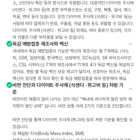
소, 신진대사 촉진 등의 방식으로 작용합니다. 대표적인 다이어트 주사제
(삭센다 · 위고비 등)의 흔한 부작용으로는 오심, 구토, 복통, 설사, 메스
꺼움, 변비 등이 있습니다. 또한 다이어트 주사제 (삭센다 · 위고비 등)는
사람에 따라 알레르기 반응, 우울증, 자살 충동 등도 유발할 수 있습니다.
다이어트 주사제 (삭센다 · 위고비 등) 외에도 여러 종류가 있으며, 각각
의 약물은 다른 부작용을 보일 수 있습니다.
독감 예방접종 제조사와 백신
국내에서 독감 예방접종이 가능한 백신의 제조사는 총 7개에요. (사노
피, GSK, 일양약품, 한국백신, 보령제약, GC녹십자, SK 바이오사이언
스, CSL 시퀴러스) 7개의 제조사에서 11개의 4가 독감 백신을 제공하고
있어요. 병원 별 독감 백신 보유 재고가 달라서, 선호하는 제조사, 독감
백신이 있다면 꼭 미리 확인 후 독감 예방접종을 하러 방문해야 해요.
비만 진단과 다이어트 주사제 (삭센다 · 위고비 등) 처방 기
준
비만이란 체중이 많이 나가는 것이 아닌 “체내에 과다하게 많은 양의 체
지방이 쌓인 상태” 입니다. 비만 보통 아래 2가지 기준으로 진단합니다.
비만 진단을 통해 다이어트 주사제 (위고비) 등의 처방 기준을 확인할 수
있습니다.
① 체질량 지수(Body Mass Index, BMI)