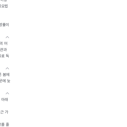
이요법
지방률이
의 어
기관과
유료 독
른 봄에
문에 늦
 아래
접근 가
모를 줄