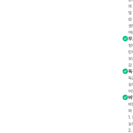
의
및
② 
생
여
무
정
린
보
감
독
독
유
어
비
비
와
1
능
2