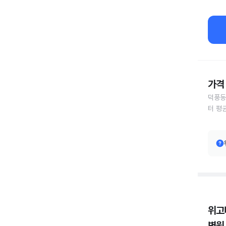
가격 
덕풍동
터 평
위고
병원