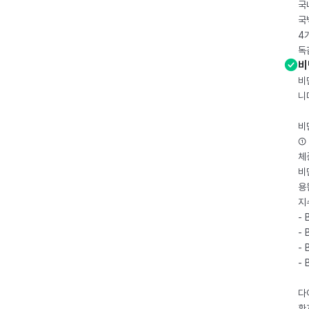
국
국
4
독
비
비
니
비
① 
체
비
용
지
- 
- 
- 
-
다
환