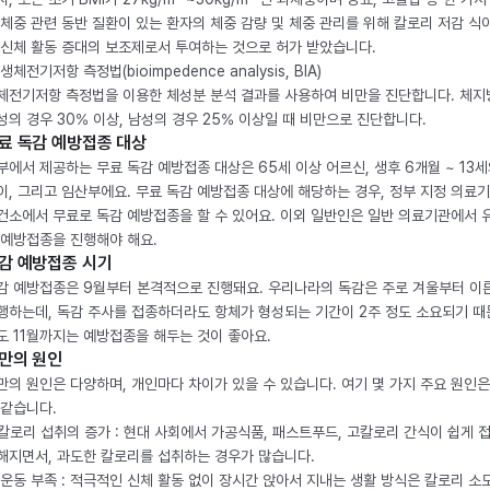
 체중 관련 동반 질환이 있는 환자의 체중 감량 및 체중 관리를 위해 칼로리 저감 식
 신체 활동 증대의 보조제로서 투여하는 것으로 허가 받았습니다.
생체전기저항 측정법(bioimpedence analysis, BIA)
체전기저항 측정법을 이용한 체성분 분석 결과를 사용하여 비만을 진단합니다. 체
성의 경우 30% 이상, 남성의 경우 25% 이상일 때 비만으로 진단합니다.
료 독감 예방접종 대상
부에서 제공하는 무료 독감 예방접종 대상은 65세 이상 어르신, 생후 6개월 ~ 13세
이, 그리고 임산부에요. 무료 독감 예방접종 대상에 해당하는 경우, 정부 지정 의료
건소에서 무료로 독감 예방접종을 할 수 있어요. 이외 일반인은 일반 의료기관에서 
 예방접종을 진행해야 해요.
감 예방접종 시기
감 예방접종은 9월부터 본격적으로 진행돼요. 우리나라의 독감은 주로 겨울부터 이
행하는데, 독감 주사를 접종하더라도 항체가 형성되는 기간이 2주 정도 소요되기 때
도 11월까지는 예방접종을 해두는 것이 좋아요.
만의 원인
만의 원인은 다양하며, 개인마다 차이가 있을 수 있습니다. 여기 몇 가지 주요 원인은
 같습니다.
. 칼로리 섭취의 증가 : 현대 사회에서 가공식품, 패스트푸드, 고칼로리 간식이 쉽게 
해지면서, 과도한 칼로리를 섭취하는 경우가 많습니다.
. 운동 부족 : 적극적인 신체 활동 없이 장시간 앉아서 지내는 생활 방식은 칼로리 소