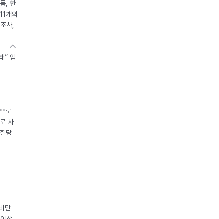
품, 한
11개의
제조사,
태” 입
중으로
로 사
체질량
 비만
 이상