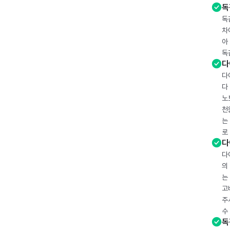
독
독
차
아
독
다
다
다
노
천
는
로
다
다
의
는
고
주
수
독