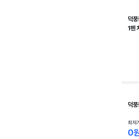
덕풍
1펜 
덕풍동
최저
0