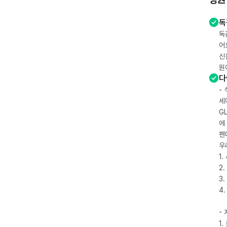
독
독
어
신
원
다
-
세
G
에
펜
우
1
2.
3.
4
-
1