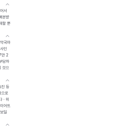
있어서
 배분받
재할 뿐
 약국마
조사인
7만 2
 부담하
될 것으
촉진 등
용으로
 · 위
다이어트
 보일