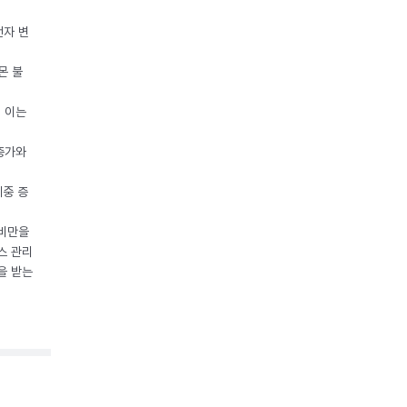
전자 변
몬 불
, 이는
 증가와
체중 증
 비만을
스 관리
을 받는