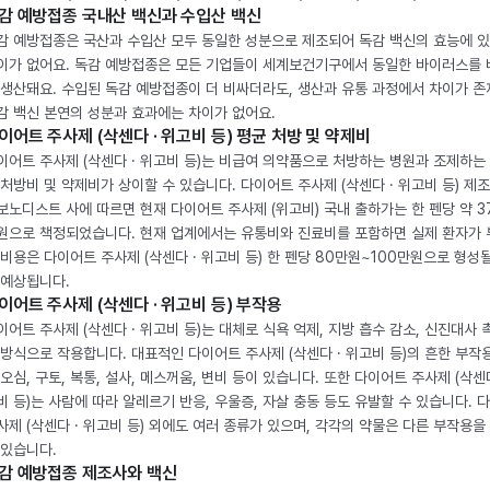
감 예방접종 국내산 백신과 수입산 백신
감 예방접종은 국산과 수입산 모두 동일한 성분으로 제조되어 독감 백신의 효능에 
이가 없어요. 독감 예방접종은 모든 기업들이 세계보건기구에서 동일한 바이러스를
 생산돼요. 수입된 독감 예방접종이 더 비싸더라도, 생산과 유통 과정에서 차이가 존
감 백신 본연의 성분과 효과에는 차이가 없어요.
이어트 주사제 (삭센다 · 위고비 등) 평균 처방 및 약제비
이어트 주사제 (삭센다 · 위고비 등)는 비급여 의약품으로 처방하는 병원과 조제하는
 처방비 및 약제비가 상이할 수 있습니다. 다이어트 주사제 (삭센다 · 위고비 등) 제
보노디스트 사에 따르면 현재 다이어트 주사제 (위고비) 국내 출하가는 한 펜당 약 3
원으로 책정되었습니다. 현재 업계에서는 유통비와 진료비를 포함하면 실제 환자가
 비용은 다이어트 주사제 (삭센다 · 위고비 등) 한 펜당 80만원~100만원으로 형성
 예상됩니다.
이어트 주사제 (삭센다 · 위고비 등) 부작용
이어트 주사제 (삭센다 · 위고비 등)는 대체로 식욕 억제, 지방 흡수 감소, 신진대사 
 방식으로 작용합니다. 대표적인 다이어트 주사제 (삭센다 · 위고비 등)의 흔한 부작
 오심, 구토, 복통, 설사, 메스꺼움, 변비 등이 있습니다. 또한 다이어트 주사제 (삭센다
비 등)는 사람에 따라 알레르기 반응, 우울증, 자살 충동 등도 유발할 수 있습니다. 
사제 (삭센다 · 위고비 등) 외에도 여러 종류가 있으며, 각각의 약물은 다른 부작용을
 있습니다.
감 예방접종 제조사와 백신