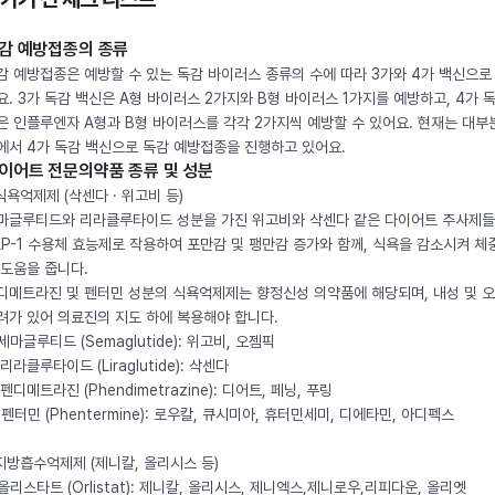
감 예방접종의 종류
감 예방접종은 예방할 수 있는 독감 바이러스 종류의 수에 따라 3가와 4가 백신으로
요. 3가 독감 백신은 A형 바이러스 2가지와 B형 바이러스 1가지를 예방하고, 4가 
은 인플루엔자 A형과 B형 바이러스를 각각 2가지씩 예방할 수 있어요. 현재는 대부
에서 4가 독감 백신으로 독감 예방접종을 진행하고 있어요.
이어트 전문의약품 종류 및 성분
 식욕억제제 (삭센다 · 위고비 등)
마글루티드와 리라클루타이드 성분을 가진 위고비와 삭센다 같은 다이어트 주사제
LP-1 수용체 효능제로 작용하여 포만감 및 팽만감 증가와 함께, 식욕을 감소시켜 체
 도움을 줍니다.
디메트라진 및 펜터민 성분의 식욕억제제는 향정신성 의약품에 해당되며, 내성 및 
려가 있어 의료진의 지도 하에 복용해야 합니다.
. 세마글루티드 (Semaglutide): 위고비, 오젬픽
 리라클루타이드 (Liraglutide): 삭센다
 펜디메트라진 (Phendimetrazine): 디어트, 페닝, 푸링
. 펜터민 (Phentermine): 로우칼, 큐시미아, 휴터민세미, 디에타민, 아디펙스
 지방흡수억제제 (제니칼, 올리시스 등)
. 올리스타트 (Orlistat): 제니칼, 올리시스, 제니엑스,제니로우,리피다운, 올리엣