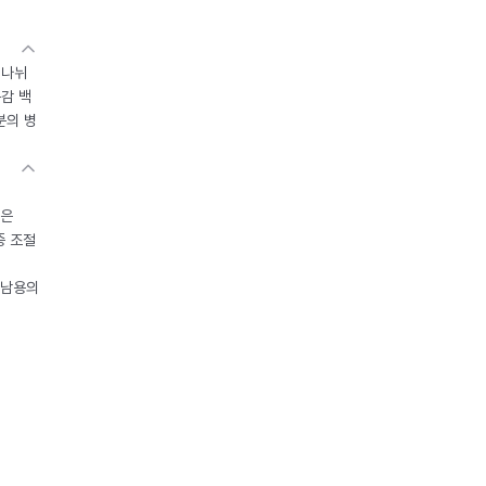
 나뉘
독감 백
분의 병
들은
중 조절
오남용의