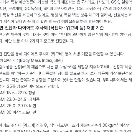
내에서 독감 예방접종이 가능한 백신의 제조사는 총 7개에요. (사노피, GSK, 일양약
백신, 보령제약, GC녹십자, SK 바이오사이언스, CSL 시퀴러스) 7개의 제조사에서 
가 독감 백신을 제공하고 있어요. 병원 별 독감 백신 보유 재고가 달라서, 선호하는 
감 백신이 있다면 꼭 미리 확인 후 독감 예방접종을 하러 방문해야 해요.
만 진단과 다이어트 주사제 (삭센다 · 위고비 등) 처방 기준
만이란 체중이 많이 나가는 것이 아닌 “체내에 과다하게 많은 양의 체지방이 쌓인 상
다. 비만 보통 아래 2가지 기준으로 진단합니다.
만 진단을 통해 다이어트 주사제 (위고비) 등의 처방 기준을 확인할 수 있습니다.
체질량 지수(Body Mass Index, BMI)
중(kg)을 신장(m)의 제곱으로 나눈 값 (kg/m²)을 체질량 지수라고하며, 신장과 체
만도를 파악하는 기준입니다. 특별한 장비를 필요로 하지 않기 때문에 가장 보편적으
됩니다. 다만 근육과 지방량을 구분하지 못하는 단점이 있습니다. 우리나라에서는 
수가 25를 넘으면 비만으로 진단합다.
BMI 18.5~22.9: 정상
BMI 23.0~24.9: 과체중
BMI 25.0~29.9: 비만
 BMI 30 이상: 고도비만
이어트 주사제 (위고비)의 경우, 식약처로부터 초기 체질량지수가 30kg/m² 이상인
자, 또는 초기 BMI가 27kg/m² ~30kg/m² 인 과체중이며 당뇨, 고혈압 등 한 가지