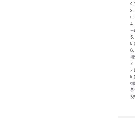
이
3
이
4
균
5
비
6
체
7
가
비
예
등
것