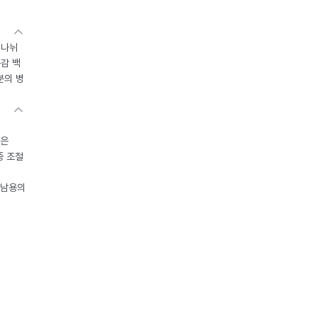
 나뉘
독감 백
분의 병
들은
중 조절
오남용의