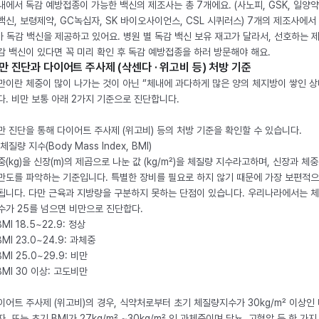
내에서 독감 예방접종이 가능한 백신의 제조사는 총 7개에요. (사노피, GSK, 일양약
백신, 보령제약, GC녹십자, SK 바이오사이언스, CSL 시퀴러스) 7개의 제조사에서 
가 독감 백신을 제공하고 있어요. 병원 별 독감 백신 보유 재고가 달라서, 선호하는 
감 백신이 있다면 꼭 미리 확인 후 독감 예방접종을 하러 방문해야 해요.
만 진단과 다이어트 주사제 (삭센다 · 위고비 등) 처방 기준
만이란 체중이 많이 나가는 것이 아닌 “체내에 과다하게 많은 양의 체지방이 쌓인 상
다. 비만 보통 아래 2가지 기준으로 진단합니다.
만 진단을 통해 다이어트 주사제 (위고비) 등의 처방 기준을 확인할 수 있습니다.
체질량 지수(Body Mass Index, BMI)
중(kg)을 신장(m)의 제곱으로 나눈 값 (kg/m²)을 체질량 지수라고하며, 신장과 체
만도를 파악하는 기준입니다. 특별한 장비를 필요로 하지 않기 때문에 가장 보편적으
됩니다. 다만 근육과 지방량을 구분하지 못하는 단점이 있습니다. 우리나라에서는 
수가 25를 넘으면 비만으로 진단합다.
BMI 18.5~22.9: 정상
BMI 23.0~24.9: 과체중
BMI 25.0~29.9: 비만
 BMI 30 이상: 고도비만
이어트 주사제 (위고비)의 경우, 식약처로부터 초기 체질량지수가 30kg/m² 이상인
자, 또는 초기 BMI가 27kg/m² ~30kg/m² 인 과체중이며 당뇨, 고혈압 등 한 가지