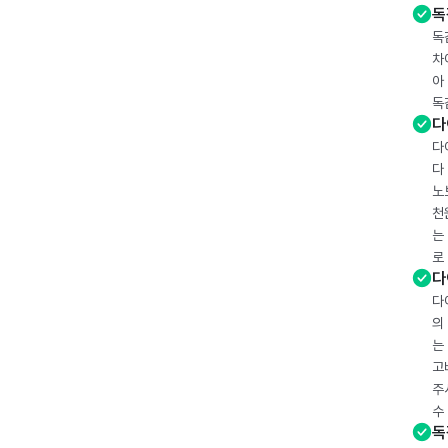
독
독
차
아
독
다
다
다
노
천
는
로
다
다
의
는
고
주
수
독