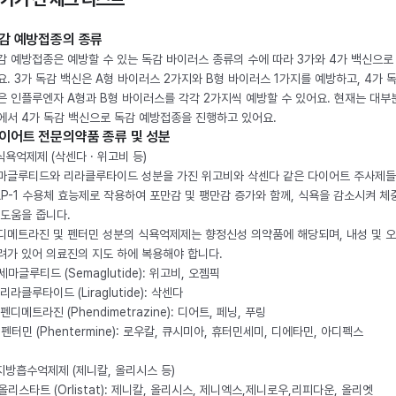
감 예방접종의 종류
감 예방접종은 예방할 수 있는 독감 바이러스 종류의 수에 따라 3가와 4가 백신으로
요. 3가 독감 백신은 A형 바이러스 2가지와 B형 바이러스 1가지를 예방하고, 4가 
은 인플루엔자 A형과 B형 바이러스를 각각 2가지씩 예방할 수 있어요. 현재는 대부
에서 4가 독감 백신으로 독감 예방접종을 진행하고 있어요.
이어트 전문의약품 종류 및 성분
 식욕억제제 (삭센다 · 위고비 등)
마글루티드와 리라클루타이드 성분을 가진 위고비와 삭센다 같은 다이어트 주사제
LP-1 수용체 효능제로 작용하여 포만감 및 팽만감 증가와 함께, 식욕을 감소시켜 체
 도움을 줍니다.
디메트라진 및 펜터민 성분의 식욕억제제는 향정신성 의약품에 해당되며, 내성 및 
려가 있어 의료진의 지도 하에 복용해야 합니다.
. 세마글루티드 (Semaglutide): 위고비, 오젬픽
 리라클루타이드 (Liraglutide): 삭센다
 펜디메트라진 (Phendimetrazine): 디어트, 페닝, 푸링
. 펜터민 (Phentermine): 로우칼, 큐시미아, 휴터민세미, 디에타민, 아디펙스
 지방흡수억제제 (제니칼, 올리시스 등)
. 올리스타트 (Orlistat): 제니칼, 올리시스, 제니엑스,제니로우,리피다운, 올리엣