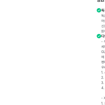
독
독
어
신
원
다
-
세
G
에
펜
우
1
2.
3.
4
-
1