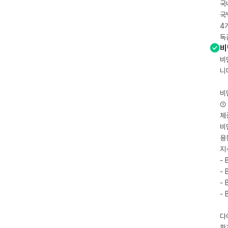
국
국
4
독
비
비
니
비
① 
체
비
용
지
- 
- 
- 
-
다
환