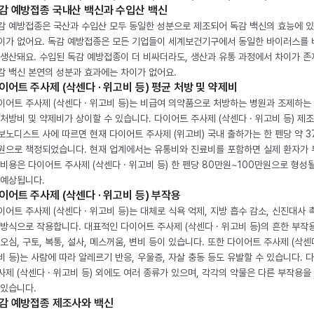
감 예방접종 국내산 백신과 수입산 백신
감 예방접종은 국산과 수입산 모두 동일한 성분으로 제조되어 독감 백신의 효능에 
이가 없어요. 독감 예방접종은 모든 기업들이 세계보건기구에서 동일한 바이러스를
 생산돼요. 수입된 독감 예방접종이 더 비싸더라도, 생산과 유통 과정에서 차이가 존
감 백신 본연의 성분과 효과에는 차이가 없어요.
이어트 주사제 (삭센다 · 위고비 등) 평균 처방 및 약제비
이어트 주사제 (삭센다 · 위고비 등)는 비급여 의약품으로 처방하는 병원과 조제하는
 처방비 및 약제비가 상이할 수 있습니다. 다이어트 주사제 (삭센다 · 위고비 등) 제
보노디스트 사에 따르면 현재 다이어트 주사제 (위고비) 국내 출하가는 한 펜당 약 3
원으로 책정되었습니다. 현재 업계에서는 유통비와 진료비를 포함하면 실제 환자가
 비용은 다이어트 주사제 (삭센다 · 위고비 등) 한 펜당 80만원~100만원으로 형성
 예상됩니다.
이어트 주사제 (삭센다 · 위고비 등) 부작용
이어트 주사제 (삭센다 · 위고비 등)는 대체로 식욕 억제, 지방 흡수 감소, 신진대사 
 방식으로 작용합니다. 대표적인 다이어트 주사제 (삭센다 · 위고비 등)의 흔한 부작
 오심, 구토, 복통, 설사, 메스꺼움, 변비 등이 있습니다. 또한 다이어트 주사제 (삭센다
비 등)는 사람에 따라 알레르기 반응, 우울증, 자살 충동 등도 유발할 수 있습니다. 
사제 (삭센다 · 위고비 등) 외에도 여러 종류가 있으며, 각각의 약물은 다른 부작용을
 있습니다.
감 예방접종 제조사와 백신