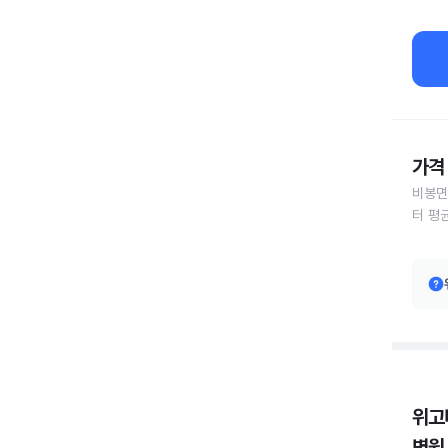
가격 
비봉면
터 평
위고
병원