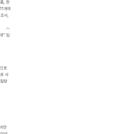
품, 한
11개의
제조사,
태” 입
중으로
로 사
체질량
 비만
 이상