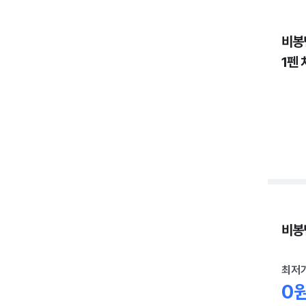
비봉
1펜 
비봉면
최저
0