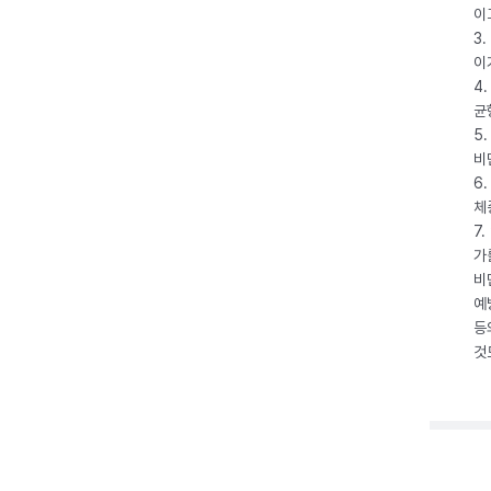
이
3
이
4
균
5
비
6
체
7
가
비
예
등
것