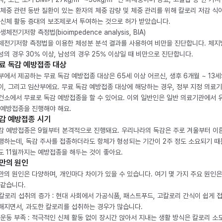
 체중 관련 동반 질환이 있는 환자의 체중 감량 및 체중 관리를 위해 칼로리 저감 식
 신체 활동 증대의 보조제로서 투여하는 것으로 허가 받았습니다.
생체전기저항 측정법(bioimpedence analysis, BIA)
체전기저항 측정법을 이용한 체성분 분석 결과를 사용하여 비만을 진단합니다. 체
성의 경우 30% 이상, 남성의 경우 25% 이상일 때 비만으로 진단합니다.
료 독감 예방접종 대상
부에서 제공하는 무료 독감 예방접종 대상은 65세 이상 어르신, 생후 6개월 ~ 13세
이, 그리고 임산부에요. 무료 독감 예방접종 대상에 해당하는 경우, 정부 지정 의료
건소에서 무료로 독감 예방접종을 할 수 있어요. 이외 일반인은 일반 의료기관에서 
 예방접종을 진행해야 해요.
감 예방접종 시기
감 예방접종은 9월부터 본격적으로 진행돼요. 우리나라의 독감은 주로 겨울부터 이
행하는데, 독감 주사를 접종하더라도 항체가 형성되는 기간이 2주 정도 소요되기 때
도 11월까지는 예방접종을 해두는 것이 좋아요.
만의 원인
만의 원인은 다양하며, 개인마다 차이가 있을 수 있습니다. 여기 몇 가지 주요 원인은
 같습니다.
. 칼로리 섭취의 증가 : 현대 사회에서 가공식품, 패스트푸드, 고칼로리 간식이 쉽게 
해지면서, 과도한 칼로리를 섭취하는 경우가 많습니다.
. 운동 부족 : 적극적인 신체 활동 없이 장시간 앉아서 지내는 생활 방식은 칼로리 소