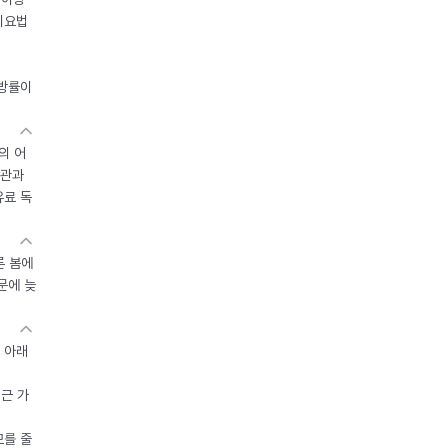
이요법
지방률이
의 어
기관과
유료 독
른 봄에
문에 늦
 아래
접근 가
모를 줄