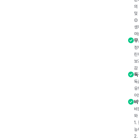
의
및
② 
생
여
무
정
린
보
감
독
독
유
어
비
비
와
1
능
2