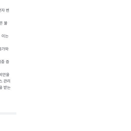
전자 변
몬 불
, 이는
 증가와
체중 증
 비만을
스 관리
을 받는