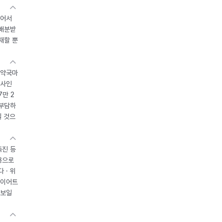
있어서
 배분받
재할 뿐
 약국마
조사인
7만 2
 부담하
될 것으
촉진 등
용으로
 · 위
다이어트
 보일