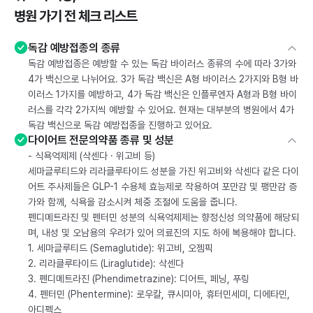
병원 가기 전 체크 리스트
독감 예방접종의 종류
독감 예방접종은 예방할 수 있는 독감 바이러스 종류의 수에 따라 3가와
4가 백신으로 나뉘어요. 3가 독감 백신은 A형 바이러스 2가지와 B형 바
이러스 1가지를 예방하고, 4가 독감 백신은 인플루엔자 A형과 B형 바이
러스를 각각 2가지씩 예방할 수 있어요. 현재는 대부분의 병원에서 4가
독감 백신으로 독감 예방접종을 진행하고 있어요.
다이어트 전문의약품 종류 및 성분
- 식욕억제제 (삭센다 · 위고비 등)
세마글루티드와 리라클루타이드 성분을 가진 위고비와 삭센다 같은 다이
어트 주사제들은 GLP-1 수용체 효능제로 작용하여 포만감 및 팽만감 증
가와 함께, 식욕을 감소시켜 체중 조절에 도움을 줍니다.
펜디메트라진 및 펜터민 성분의 식욕억제제는 향정신성 의약품에 해당되
며, 내성 및 오남용의 우려가 있어 의료진의 지도 하에 복용해야 합니다.
1. 세마글루티드 (Semaglutide): 위고비, 오젬픽
2. 리라클루타이드 (Liraglutide): 삭센다
3. 펜디메트라진 (Phendimetrazine): 디어트, 페닝, 푸링
4. 펜터민 (Phentermine): 로우칼, 큐시미아, 휴터민세미, 디에타민,
아디펙스