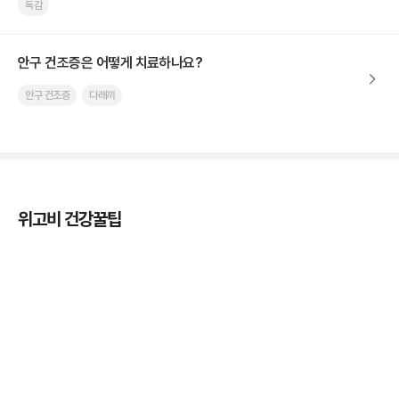
독감
안구 건조증은 어떻게 치료하나요?
안구 건조증
다래끼
위고비 건강꿀팁
열사병 후유증, 언제까지 지켜볼까
3분 꿀팁
열사병 응급처치, 어디까지 식혀야할까?
3분 꿀팁