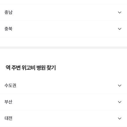
충남
충북
역 주변
위고비
병원 찾기
수도권
부산
대전