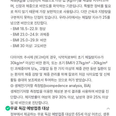
체중(kg)을 신장(m)의 제곱으로 나눈 값 (kg/m²)을 체질량 지수라고하
며, 신장과 체중으로 비만도를 파악하는 기준입니다. 특별한 장비를 필요
로 하지 않기 때문에 가장 보편적으로 사용됩니다. 다만 근육과 지방량을
구분하지 못하는 단점이 있습니다. 우리나라에서는 체질량 지수가 25를
넘으면 비만으로 진단합다.
- BMI 18.5~22.9: 정상
- BMI 23.0~24.9: 과체중
- BMI 25.0~29.9: 비만
- BMI 30 이상: 고도비만
다이어트 주사제 (위고비)의 경우, 식약처로부터 초기 체질량지수가
30kg/m² 이상인 비만 환자, 또는 초기 BMI가 27kg/m² ~30kg/m²
인 과체중이며 당뇨, 고혈압 등 한 가지 이상의 체중 관련 동반 질환이 있
는 환자의 체중 감량 및 체중 관리를 위해 칼로리 저감 식이요법 및 신체
활동 증대의 보조제로서 투여하는 것으로 허가 받았습니다.
② 생체전기저항 측정법(bioimpedence analysis, BIA)
생체전기저항 측정법을 이용한 체성분 분석 결과를 사용하여 비만을 진
단합니다. 체지방률이 여성의 경우 30% 이상, 남성의 경우 25% 이상
일 때 비만으로 진단합니다.
무료 독감 예방접종 대상
정부에서 제공하는 무료 독감 예방접종 대상은 65세 이상 어르신, 생후