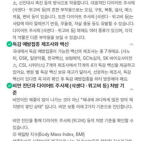
소, 신진대사 촉진 등의 방식으로 작용합니다. 대표적인 다이어트 주사제
(삭센다 · 위고비 등)의 흔한 부작용으로는 오심, 구토, 복통, 설사, 메스
꺼움, 변비 등이 있습니다. 또한 다이어트 주사제 (삭센다 · 위고비 등)는
사람에 따라 알레르기 반응, 우울증, 자살 충동 등도 유발할 수 있습니다.
다이어트 주사제 (삭센다 · 위고비 등) 외에도 여러 종류가 있으며, 각각
의 약물은 다른 부작용을 보일 수 있습니다.
독감 예방접종 제조사와 백신
국내에서 독감 예방접종이 가능한 백신의 제조사는 총 7개에요. (사노
피, GSK, 일양약품, 한국백신, 보령제약, GC녹십자, SK 바이오사이언
스, CSL 시퀴러스) 7개의 제조사에서 11개의 4가 독감 백신을 제공하고
있어요. 병원 별 독감 백신 보유 재고가 달라서, 선호하는 제조사, 독감
백신이 있다면 꼭 미리 확인 후 독감 예방접종을 하러 방문해야 해요.
비만 진단과 다이어트 주사제 (삭센다 · 위고비 등) 처방 기
준
비만이란 체중이 많이 나가는 것이 아닌 “체내에 과다하게 많은 양의 체
지방이 쌓인 상태” 입니다. 비만 보통 아래 2가지 기준으로 진단합니다.
비만 진단을 통해 다이어트 주사제 (위고비) 등의 처방 기준을 확인할 수
있습니다.
① 체질량 지수(Body Mass Index, BMI)