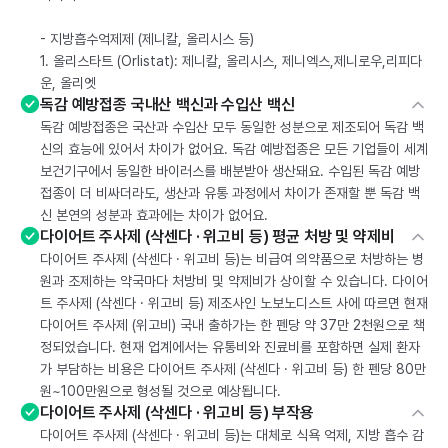
- 지방흡수억제제 (제니칼, 올리시스 등)
1. 올리스타트 (Orlistat): 제니칼, 올리시스, 제니엑스,제니로우,리피다
운, 올리엣
독감 예방접종 국내산 백신과 수입산 백신
독감 예방접종은 국산과 수입산 모두 동일한 성분으로 제조되어 독감 백
신의 효능에 있어서 차이가 없어요. 독감 예방접종은 모든 기업들이 세계
보건기구에서 동일한 바이러스를 배분받아 생산돼요. 수입된 독감 예방
접종이 더 비싸더라도, 생산과 유통 과정에서 차이가 존재할 뿐 독감 백
신 본연의 성분과 효과에는 차이가 없어요.
다이어트 주사제 (삭센다 · 위고비 등) 평균 처방 및 약제비
다이어트 주사제 (삭센다 · 위고비 등)는 비급여 의약품으로 처방하는 병
원과 조제하는 약국마다 처방비 및 약제비가 상이할 수 있습니다. 다이어
트 주사제 (삭센다 · 위고비 등) 제조사인 노보노디스트 사에 따르면 현재
다이어트 주사제 (위고비) 국내 출하가는 한 펜당 약 37만 2천원으로 책
정되었습니다. 현재 업계에서는 유통비와 진료비를 포함하면 실제 환자
가 부담하는 비용은 다이어트 주사제 (삭센다 · 위고비 등) 한 펜당 80만
원~100만원으로 형성될 것으로 예상됩니다.
다이어트 주사제 (삭센다 · 위고비 등) 부작용
다이어트 주사제 (삭센다 · 위고비 등)는 대체로 식욕 억제, 지방 흡수 감