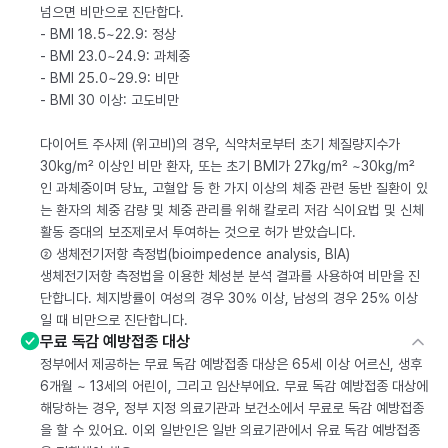
넘으면 비만으로 진단합다.
- BMI 18.5~22.9: 정상
- BMI 23.0~24.9: 과체중
- BMI 25.0~29.9: 비만
- BMI 30 이상: 고도비만
다이어트 주사제 (위고비)의 경우, 식약처로부터 초기 체질량지수가
30kg/m² 이상인 비만 환자, 또는 초기 BMI가 27kg/m² ~30kg/m²
인 과체중이며 당뇨, 고혈압 등 한 가지 이상의 체중 관련 동반 질환이 있
는 환자의 체중 감량 및 체중 관리를 위해 칼로리 저감 식이요법 및 신체
활동 증대의 보조제로서 투여하는 것으로 허가 받았습니다.
② 생체전기저항 측정법(bioimpedence analysis, BIA)
생체전기저항 측정법을 이용한 체성분 분석 결과를 사용하여 비만을 진
단합니다. 체지방률이 여성의 경우 30% 이상, 남성의 경우 25% 이상
일 때 비만으로 진단합니다.
무료 독감 예방접종 대상
정부에서 제공하는 무료 독감 예방접종 대상은 65세 이상 어르신, 생후
6개월 ~ 13세의 어린이, 그리고 임산부에요. 무료 독감 예방접종 대상에
해당하는 경우, 정부 지정 의료기관과 보건소에서 무료로 독감 예방접종
을 할 수 있어요. 이외 일반인은 일반 의료기관에서 유료 독감 예방접종