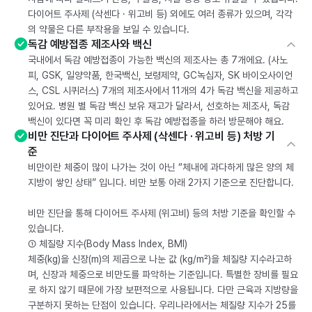
다이어트 주사제 (삭센다 · 위고비 등) 외에도 여러 종류가 있으며, 각각
의 약물은 다른 부작용을 보일 수 있습니다.
독감 예방접종 제조사와 백신
국내에서 독감 예방접종이 가능한 백신의 제조사는 총 7개에요. (사노
피, GSK, 일양약품, 한국백신, 보령제약, GC녹십자, SK 바이오사이언
스, CSL 시퀴러스) 7개의 제조사에서 11개의 4가 독감 백신을 제공하고
있어요. 병원 별 독감 백신 보유 재고가 달라서, 선호하는 제조사, 독감
백신이 있다면 꼭 미리 확인 후 독감 예방접종을 하러 방문해야 해요.
비만 진단과 다이어트 주사제 (삭센다 · 위고비 등) 처방 기
준
비만이란 체중이 많이 나가는 것이 아닌 “체내에 과다하게 많은 양의 체
지방이 쌓인 상태” 입니다. 비만 보통 아래 2가지 기준으로 진단합니다.
비만 진단을 통해 다이어트 주사제 (위고비) 등의 처방 기준을 확인할 수
있습니다.
① 체질량 지수(Body Mass Index, BMI)
체중(kg)을 신장(m)의 제곱으로 나눈 값 (kg/m²)을 체질량 지수라고하
며, 신장과 체중으로 비만도를 파악하는 기준입니다. 특별한 장비를 필요
로 하지 않기 때문에 가장 보편적으로 사용됩니다. 다만 근육과 지방량을
구분하지 못하는 단점이 있습니다. 우리나라에서는 체질량 지수가 25를