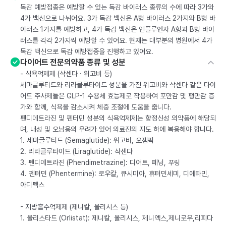
독감 예방접종은 예방할 수 있는 독감 바이러스 종류의 수에 따라 3가와
4가 백신으로 나뉘어요. 3가 독감 백신은 A형 바이러스 2가지와 B형 바
이러스 1가지를 예방하고, 4가 독감 백신은 인플루엔자 A형과 B형 바이
러스를 각각 2가지씩 예방할 수 있어요. 현재는 대부분의 병원에서 4가
독감 백신으로 독감 예방접종을 진행하고 있어요.
다이어트 전문의약품 종류 및 성분
- 식욕억제제 (삭센다 · 위고비 등)
세마글루티드와 리라클루타이드 성분을 가진 위고비와 삭센다 같은 다이
어트 주사제들은 GLP-1 수용체 효능제로 작용하여 포만감 및 팽만감 증
가와 함께, 식욕을 감소시켜 체중 조절에 도움을 줍니다.
펜디메트라진 및 펜터민 성분의 식욕억제제는 향정신성 의약품에 해당되
며, 내성 및 오남용의 우려가 있어 의료진의 지도 하에 복용해야 합니다.
1. 세마글루티드 (Semaglutide): 위고비, 오젬픽
2. 리라클루타이드 (Liraglutide): 삭센다
3. 펜디메트라진 (Phendimetrazine): 디어트, 페닝, 푸링
4. 펜터민 (Phentermine): 로우칼, 큐시미아, 휴터민세미, 디에타민,
아디펙스
- 지방흡수억제제 (제니칼, 올리시스 등)
1. 올리스타트 (Orlistat): 제니칼, 올리시스, 제니엑스,제니로우,리피다