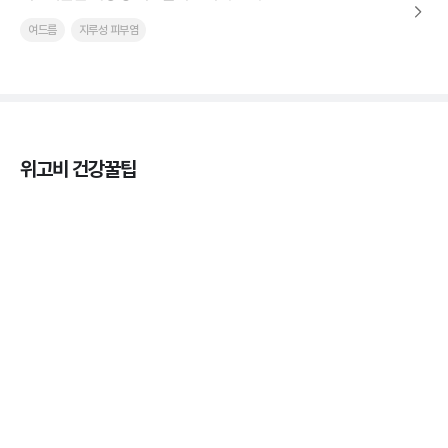
여드름
지루성 피부염
위고비 건강꿀팁
마운자로 효과, 언제부터 나타날까?
3분 꿀팁 ㆍ #마운자로
마운자로 온누리상품권으로 결제 가능한가요? — 최
저가 처방 꿀팁
3분 꿀팁 ㆍ #비만 #마운자로