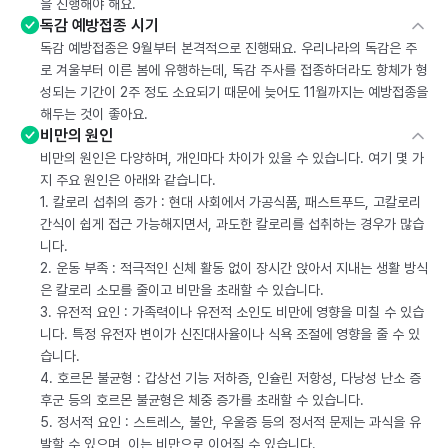
을 진행해야 해요.
독감 예방접종 시기
독감 예방접종은 9월부터 본격적으로 진행돼요. 우리나라의 독감은 주
로 겨울부터 이른 봄에 유행하는데, 독감 주사를 접종하더라도 항체가 형
성되는 기간이 2주 정도 소요되기 때문에 늦어도 11월까지는 예방접종을
해두는 것이 좋아요.
비만의 원인
비만의 원인은 다양하며, 개인마다 차이가 있을 수 있습니다. 여기 몇 가
지 주요 원인은 아래와 같습니다.
1. 칼로리 섭취의 증가 : 현대 사회에서 가공식품, 패스트푸드, 고칼로리
간식이 쉽게 접근 가능해지면서, 과도한 칼로리를 섭취하는 경우가 많습
니다.
2. 운동 부족 : 적극적인 신체 활동 없이 장시간 앉아서 지내는 생활 방식
은 칼로리 소모를 줄이고 비만을 초래할 수 있습니다.
3. 유전적 요인 : 가족력이나 유전적 소인도 비만에 영향을 미칠 수 있습
니다. 특정 유전자 변이가 신진대사율이나 식욕 조절에 영향을 줄 수 있
습니다.
4. 호르몬 불균형 : 갑상선 기능 저하증, 인슐린 저항성, 다낭성 난소 증
후군 등의 호르몬 불균형은 체중 증가를 초래할 수 있습니다.
5. 정서적 요인 : 스트레스, 불안, 우울증 등의 정서적 문제는 과식을 유
발할 수 있으며, 이는 비만으로 이어질 수 있습니다.