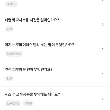
대상포진
해열제 교차복용 시간은 얼마인가요?
감기
아기 노로바이러스 빨리 낫는 법이 무엇인가요?
노로바이러스
건선 피부염 원인이 무엇인가요?
건선
렌즈 끼고 인공눈물 투약해도 되나요?
안구 건조증
다래끼