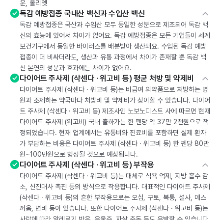
운, 올리엣
독감 예방접종 국내산 백신과 수입산 백신
독감 예방접종은 국산과 수입산 모두 동일한 성분으로 제조되어 독감 백
신의 효능에 있어서 차이가 없어요. 독감 예방접종은 모든 기업들이 세계
보건기구에서 동일한 바이러스를 배분받아 생산돼요. 수입된 독감 예방
접종이 더 비싸더라도, 생산과 유통 과정에서 차이가 존재할 뿐 독감 백
신 본연의 성분과 효과에는 차이가 없어요.
다이어트 주사제 (삭센다 · 위고비 등) 평균 처방 및 약제비
다이어트 주사제 (삭센다 · 위고비 등)는 비급여 의약품으로 처방하는 병
원과 조제하는 약국마다 처방비 및 약제비가 상이할 수 있습니다. 다이어
트 주사제 (삭센다 · 위고비 등) 제조사인 노보노디스트 사에 따르면 현재
다이어트 주사제 (위고비) 국내 출하가는 한 펜당 약 37만 2천원으로 책
정되었습니다. 현재 업계에서는 유통비와 진료비를 포함하면 실제 환자
가 부담하는 비용은 다이어트 주사제 (삭센다 · 위고비 등) 한 펜당 80만
원~100만원으로 형성될 것으로 예상됩니다.
다이어트 주사제 (삭센다 · 위고비 등) 부작용
다이어트 주사제 (삭센다 · 위고비 등)는 대체로 식욕 억제, 지방 흡수 감
소, 신진대사 촉진 등의 방식으로 작용합니다. 대표적인 다이어트 주사제
(삭센다 · 위고비 등)의 흔한 부작용으로는 오심, 구토, 복통, 설사, 메스
꺼움, 변비 등이 있습니다. 또한 다이어트 주사제 (삭센다 · 위고비 등)는
사람에 따라 알레르기 반응, 우울증, 자살 충동 등도 유발할 수 있습니다.