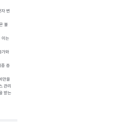
전자 변
몬 불
, 이는
 증가와
체중 증
 비만을
스 관리
을 받는