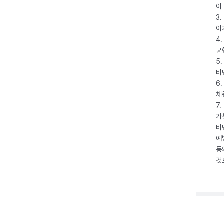
이
3
이
4
균
5
비
6
체
7
가
비
예
등
것