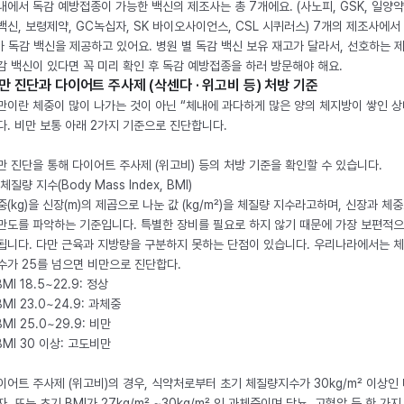
내에서 독감 예방접종이 가능한 백신의 제조사는 총 7개에요. (사노피, GSK, 일양약
백신, 보령제약, GC녹십자, SK 바이오사이언스, CSL 시퀴러스) 7개의 제조사에서 
가 독감 백신을 제공하고 있어요. 병원 별 독감 백신 보유 재고가 달라서, 선호하는 
감 백신이 있다면 꼭 미리 확인 후 독감 예방접종을 하러 방문해야 해요.
만 진단과 다이어트 주사제 (삭센다 · 위고비 등) 처방 기준
만이란 체중이 많이 나가는 것이 아닌 “체내에 과다하게 많은 양의 체지방이 쌓인 상
다. 비만 보통 아래 2가지 기준으로 진단합니다.
만 진단을 통해 다이어트 주사제 (위고비) 등의 처방 기준을 확인할 수 있습니다.
체질량 지수(Body Mass Index, BMI)
중(kg)을 신장(m)의 제곱으로 나눈 값 (kg/m²)을 체질량 지수라고하며, 신장과 체
만도를 파악하는 기준입니다. 특별한 장비를 필요로 하지 않기 때문에 가장 보편적으
됩니다. 다만 근육과 지방량을 구분하지 못하는 단점이 있습니다. 우리나라에서는 
수가 25를 넘으면 비만으로 진단합다.
BMI 18.5~22.9: 정상
BMI 23.0~24.9: 과체중
BMI 25.0~29.9: 비만
 BMI 30 이상: 고도비만
이어트 주사제 (위고비)의 경우, 식약처로부터 초기 체질량지수가 30kg/m² 이상인
자, 또는 초기 BMI가 27kg/m² ~30kg/m² 인 과체중이며 당뇨, 고혈압 등 한 가지