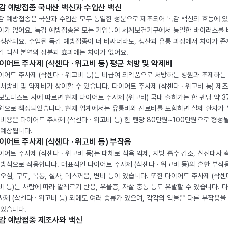
감 예방접종 국내산 백신과 수입산 백신
감 예방접종은 국산과 수입산 모두 동일한 성분으로 제조되어 독감 백신의 효능에 
이가 없어요. 독감 예방접종은 모든 기업들이 세계보건기구에서 동일한 바이러스를
 생산돼요. 수입된 독감 예방접종이 더 비싸더라도, 생산과 유통 과정에서 차이가 존
감 백신 본연의 성분과 효과에는 차이가 없어요.
이어트 주사제 (삭센다 · 위고비 등) 평균 처방 및 약제비
이어트 주사제 (삭센다 · 위고비 등)는 비급여 의약품으로 처방하는 병원과 조제하는
 처방비 및 약제비가 상이할 수 있습니다. 다이어트 주사제 (삭센다 · 위고비 등) 제
보노디스트 사에 따르면 현재 다이어트 주사제 (위고비) 국내 출하가는 한 펜당 약 3
원으로 책정되었습니다. 현재 업계에서는 유통비와 진료비를 포함하면 실제 환자가
 비용은 다이어트 주사제 (삭센다 · 위고비 등) 한 펜당 80만원~100만원으로 형성
 예상됩니다.
이어트 주사제 (삭센다 · 위고비 등) 부작용
이어트 주사제 (삭센다 · 위고비 등)는 대체로 식욕 억제, 지방 흡수 감소, 신진대사 
 방식으로 작용합니다. 대표적인 다이어트 주사제 (삭센다 · 위고비 등)의 흔한 부작
 오심, 구토, 복통, 설사, 메스꺼움, 변비 등이 있습니다. 또한 다이어트 주사제 (삭센다
비 등)는 사람에 따라 알레르기 반응, 우울증, 자살 충동 등도 유발할 수 있습니다. 
사제 (삭센다 · 위고비 등) 외에도 여러 종류가 있으며, 각각의 약물은 다른 부작용을
 있습니다.
감 예방접종 제조사와 백신