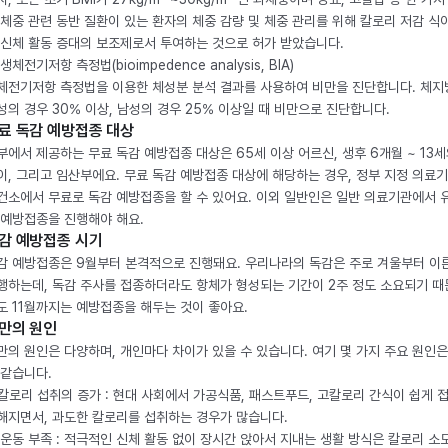
 체중 관련 동반 질환이 있는 환자의 체중 감량 및 체중 관리를 위해 칼로리 저감 식
 신체 활동 증대의 보조제로서 투여하는 것으로 허가 받았습니다.
생체전기저항 측정법(bioimpedence analysis, BIA)
체전기저항 측정법을 이용한 체성분 분석 결과를 사용하여 비만을 진단합니다. 체
성의 경우 30% 이상, 남성의 경우 25% 이상일 때 비만으로 진단합니다.
료 독감 예방접종 대상
부에서 제공하는 무료 독감 예방접종 대상은 65세 이상 어르신, 생후 6개월 ~ 13세
이, 그리고 임산부에요. 무료 독감 예방접종 대상에 해당하는 경우, 정부 지정 의료
건소에서 무료로 독감 예방접종을 할 수 있어요. 이외 일반인은 일반 의료기관에서 
 예방접종을 진행해야 해요.
감 예방접종 시기
감 예방접종은 9월부터 본격적으로 진행돼요. 우리나라의 독감은 주로 겨울부터 이
행하는데, 독감 주사를 접종하더라도 항체가 형성되는 기간이 2주 정도 소요되기 때
도 11월까지는 예방접종을 해두는 것이 좋아요.
만의 원인
만의 원인은 다양하며, 개인마다 차이가 있을 수 있습니다. 여기 몇 가지 주요 원인은
 같습니다.
. 칼로리 섭취의 증가 : 현대 사회에서 가공식품, 패스트푸드, 고칼로리 간식이 쉽게 
해지면서, 과도한 칼로리를 섭취하는 경우가 많습니다.
. 운동 부족 : 적극적인 신체 활동 없이 장시간 앉아서 지내는 생활 방식은 칼로리 소