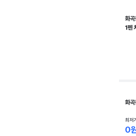
화곡
1펜 
화곡동
최저
0