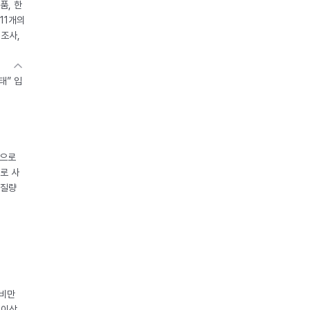
품, 한
11개의
제조사,
태” 입
중으로
로 사
체질량
 비만
 이상