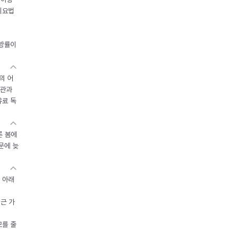
이요법
지방률이
의 어
기관과
유료 독
른 봄에
문에 늦
 아래
접근 가
모를 줄