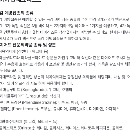
감 예방접종의 종류
감 예방접종은 예방할 수 있는 독감 바이러스 종류의 수에 따라 3가와 4가 백신으로
요. 3가 독감 백신은 A형 바이러스 2가지와 B형 바이러스 1가지를 예방하고, 4가 
은 인플루엔자 A형과 B형 바이러스를 각각 2가지씩 예방할 수 있어요. 현재는 대부
에서 4가 독감 백신으로 독감 예방접종을 진행하고 있어요.
이어트 전문의약품 종류 및 성분
 식욕억제제 (삭센다 · 위고비 등)
마글루티드와 리라클루타이드 성분을 가진 위고비와 삭센다 같은 다이어트 주사제
LP-1 수용체 효능제로 작용하여 포만감 및 팽만감 증가와 함께, 식욕을 감소시켜 체
 도움을 줍니다.
디메트라진 및 펜터민 성분의 식욕억제제는 향정신성 의약품에 해당되며, 내성 및 
려가 있어 의료진의 지도 하에 복용해야 합니다.
. 세마글루티드 (Semaglutide): 위고비, 오젬픽
 리라클루타이드 (Liraglutide): 삭센다
 펜디메트라진 (Phendimetrazine): 디어트, 페닝, 푸링
. 펜터민 (Phentermine): 로우칼, 큐시미아, 휴터민세미, 디에타민, 아디펙스
 지방흡수억제제 (제니칼, 올리시스 등)
. 올리스타트 (Orlistat): 제니칼, 올리시스, 제니엑스,제니로우,리피다운, 올리엣