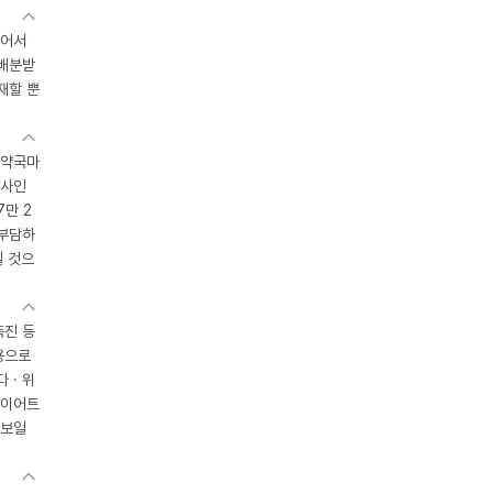
있어서
 배분받
재할 뿐
 약국마
조사인
7만 2
 부담하
될 것으
촉진 등
용으로
 · 위
다이어트
 보일