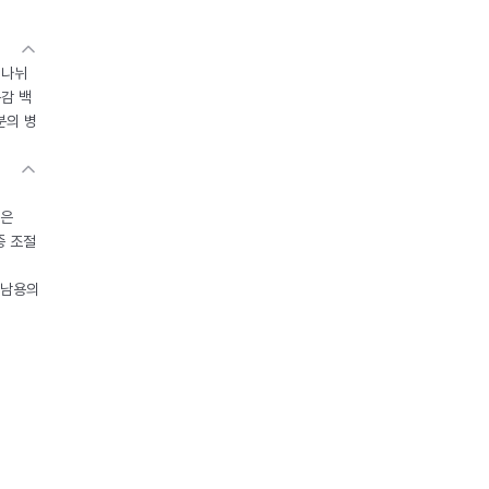
 나뉘
독감 백
분의 병
들은
중 조절
오남용의