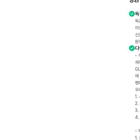
독
독
어
신
원
다
-
세
G
에
펜
우
1
2.
3.
4
-
1