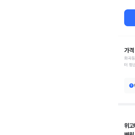
가격 
화곡동
터 평
위고
병원