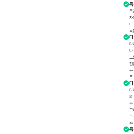
독
독
차
아
독
다
다
다
노
천
는
로
다
다
의
는
고
주
수
독