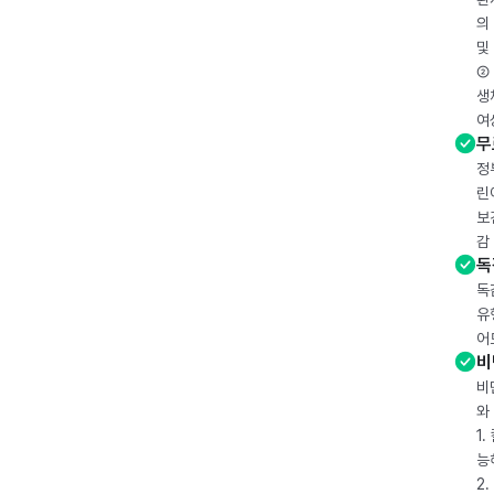
의
및
② 
생
여
무
정
린
보
감
독
독
유
어
비
비
와
1
능
2