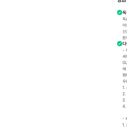
독
독
어
신
원
다
-
세
G
에
펜
우
1
2.
3.
4
-
1