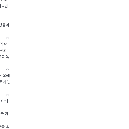
이요법
지방률이
의 어
기관과
유료 독
른 봄에
문에 늦
 아래
접근 가
모를 줄