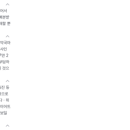
있어서
 배분받
재할 뿐
 약국마
조사인
7만 2
 부담하
될 것으
촉진 등
용으로
 · 위
다이어트
 보일