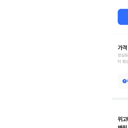
가격 
잠실동
터 평
위고
병원