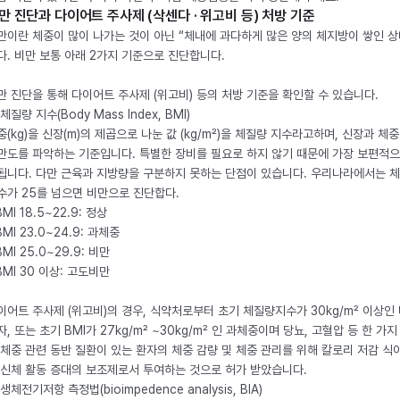
만 진단과 다이어트 주사제 (삭센다 · 위고비 등) 처방 기준
만이란 체중이 많이 나가는 것이 아닌 “체내에 과다하게 많은 양의 체지방이 쌓인 상
다. 비만 보통 아래 2가지 기준으로 진단합니다.
만 진단을 통해 다이어트 주사제 (위고비) 등의 처방 기준을 확인할 수 있습니다.
체질량 지수(Body Mass Index, BMI)
중(kg)을 신장(m)의 제곱으로 나눈 값 (kg/m²)을 체질량 지수라고하며, 신장과 체
만도를 파악하는 기준입니다. 특별한 장비를 필요로 하지 않기 때문에 가장 보편적으
됩니다. 다만 근육과 지방량을 구분하지 못하는 단점이 있습니다. 우리나라에서는 
수가 25를 넘으면 비만으로 진단합다.
BMI 18.5~22.9: 정상
BMI 23.0~24.9: 과체중
BMI 25.0~29.9: 비만
 BMI 30 이상: 고도비만
이어트 주사제 (위고비)의 경우, 식약처로부터 초기 체질량지수가 30kg/m² 이상인
자, 또는 초기 BMI가 27kg/m² ~30kg/m² 인 과체중이며 당뇨, 고혈압 등 한 가지
 체중 관련 동반 질환이 있는 환자의 체중 감량 및 체중 관리를 위해 칼로리 저감 식
 신체 활동 증대의 보조제로서 투여하는 것으로 허가 받았습니다.
생체전기저항 측정법(bioimpedence analysis, BIA)