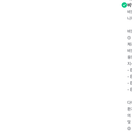
비
비
니
비
① 
체
비
용
지
- 
- 
- 
-
다
환
의
및
② 