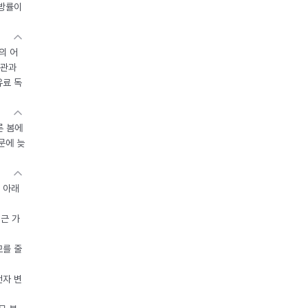
지방률이
의 어
기관과
유료 독
른 봄에
문에 늦
 아래
접근 가
모를 줄
전자 변