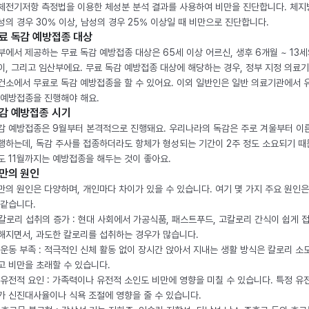
체전기저항 측정법을 이용한 체성분 분석 결과를 사용하여 비만을 진단합니다. 체
성의 경우 30% 이상, 남성의 경우 25% 이상일 때 비만으로 진단합니다.
료 독감 예방접종 대상
부에서 제공하는 무료 독감 예방접종 대상은 65세 이상 어르신, 생후 6개월 ~ 13세
이, 그리고 임산부에요. 무료 독감 예방접종 대상에 해당하는 경우, 정부 지정 의료
건소에서 무료로 독감 예방접종을 할 수 있어요. 이외 일반인은 일반 의료기관에서 
 예방접종을 진행해야 해요.
감 예방접종 시기
감 예방접종은 9월부터 본격적으로 진행돼요. 우리나라의 독감은 주로 겨울부터 이
행하는데, 독감 주사를 접종하더라도 항체가 형성되는 기간이 2주 정도 소요되기 때
도 11월까지는 예방접종을 해두는 것이 좋아요.
만의 원인
만의 원인은 다양하며, 개인마다 차이가 있을 수 있습니다. 여기 몇 가지 주요 원인은
 같습니다.
. 칼로리 섭취의 증가 : 현대 사회에서 가공식품, 패스트푸드, 고칼로리 간식이 쉽게 
해지면서, 과도한 칼로리를 섭취하는 경우가 많습니다.
. 운동 부족 : 적극적인 신체 활동 없이 장시간 앉아서 지내는 생활 방식은 칼로리 소
고 비만을 초래할 수 있습니다.
. 유전적 요인 : 가족력이나 유전적 소인도 비만에 영향을 미칠 수 있습니다. 특정 유
가 신진대사율이나 식욕 조절에 영향을 줄 수 있습니다.