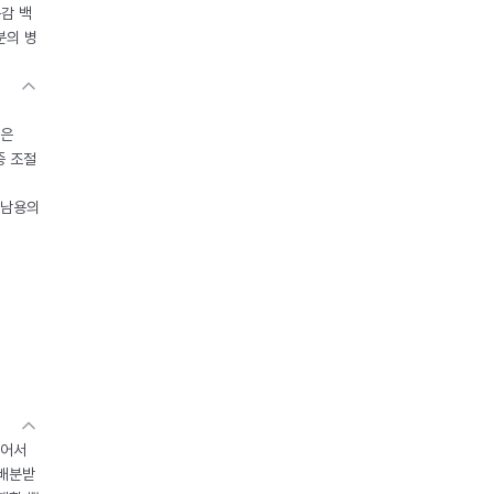
독감 백
분의 병
들은
중 조절
오남용의
있어서
 배분받