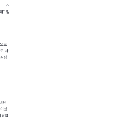
태” 입
중으로
로 사
체질량
 비만
 이상
이요법