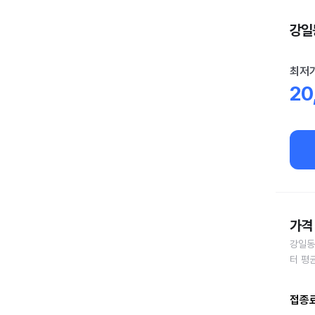
강일동
최저
20
가격 
강일동
터 평
접종