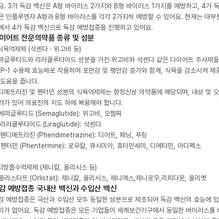
요. 3가 독감 백신은 A형 바이러스 2가지와 B형 바이러스 1가지를 예방하고, 4가 
은 인플루엔자 A형과 B형 바이러스를 각각 2가지씩 예방할 수 있어요. 현재는 대부
에서 4가 독감 백신으로 독감 예방접종을 진행하고 있어요.
이어트 전문의약품 종류 및 성분
 식욕억제제 (삭센다 · 위고비 등)
마글루티드와 리라클루타이드 성분을 가진 위고비와 삭센다 같은 다이어트 주사제
LP-1 수용체 효능제로 작용하여 포만감 및 팽만감 증가와 함께, 식욕을 감소시켜 체
 도움을 줍니다.
디메트라진 및 펜터민 성분의 식욕억제제는 향정신성 의약품에 해당되며, 내성 및 
려가 있어 의료진의 지도 하에 복용해야 합니다.
. 세마글루티드 (Semaglutide): 위고비, 오젬픽
 리라클루타이드 (Liraglutide): 삭센다
 펜디메트라진 (Phendimetrazine): 디어트, 페닝, 푸링
. 펜터민 (Phentermine): 로우칼, 큐시미아, 휴터민세미, 디에타민, 아디펙스
 지방흡수억제제 (제니칼, 올리시스 등)
. 올리스타트 (Orlistat): 제니칼, 올리시스, 제니엑스,제니로우,리피다운, 올리엣
감 예방접종 국내산 백신과 수입산 백신
감 예방접종은 국산과 수입산 모두 동일한 성분으로 제조되어 독감 백신의 효능에 
이가 없어요. 독감 예방접종은 모든 기업들이 세계보건기구에서 동일한 바이러스를