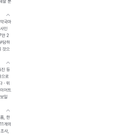
재할 뿐
 약국마
조사인
7만 2
 부담하
될 것으
촉진 등
용으로
 · 위
다이어트
 보일
품, 한
11개의
제조사,