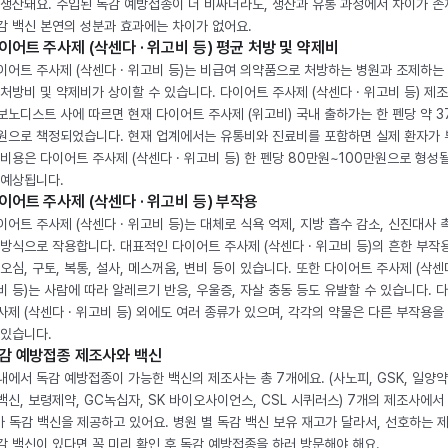
 생산돼요. 수입된 독감 예방접종이 더 비싸더라도, 생산과 유통 과정에서 차이가 존
감 백신 본연의 성분과 효과에는 차이가 없어요.
이어트 주사제 (삭센다 · 위고비 등) 평균 처방 및 약제비
이어트 주사제 (삭센다 · 위고비 등)는 비급여 의약품으로 처방하는 병원과 조제하는
 처방비 및 약제비가 상이할 수 있습니다. 다이어트 주사제 (삭센다 · 위고비 등) 제
보노디스트 사에 따르면 현재 다이어트 주사제 (위고비) 국내 출하가는 한 펜당 약 3
원으로 책정되었습니다. 현재 업계에서는 유통비와 진료비를 포함하면 실제 환자가
 비용은 다이어트 주사제 (삭센다 · 위고비 등) 한 펜당 80만원~100만원으로 형성
 예상됩니다.
이어트 주사제 (삭센다 · 위고비 등) 부작용
이어트 주사제 (삭센다 · 위고비 등)는 대체로 식욕 억제, 지방 흡수 감소, 신진대사 
 방식으로 작용합니다. 대표적인 다이어트 주사제 (삭센다 · 위고비 등)의 흔한 부작
 오심, 구토, 복통, 설사, 메스꺼움, 변비 등이 있습니다. 또한 다이어트 주사제 (삭센다
비 등)는 사람에 따라 알레르기 반응, 우울증, 자살 충동 등도 유발할 수 있습니다. 
사제 (삭센다 · 위고비 등) 외에도 여러 종류가 있으며, 각각의 약물은 다른 부작용을
 있습니다.
감 예방접종 제조사와 백신
내에서 독감 예방접종이 가능한 백신의 제조사는 총 7개에요. (사노피, GSK, 일양약
백신, 보령제약, GC녹십자, SK 바이오사이언스, CSL 시퀴러스) 7개의 제조사에서 
가 독감 백신을 제공하고 있어요. 병원 별 독감 백신 보유 재고가 달라서, 선호하는 
감 백신이 있다면 꼭 미리 확인 후 독감 예방접종을 하러 방문해야 해요.