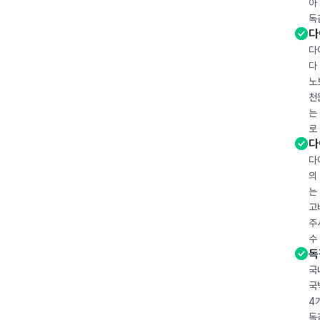
아
독
다
다
다
노
천
는
로
다
다
의
는
고
주
수
독
국
국
4
독