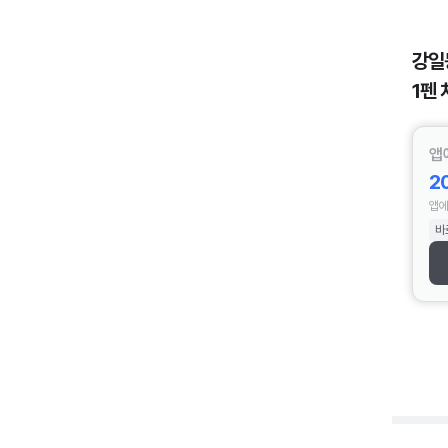
강일
1펜 
앱
2
앱에
바