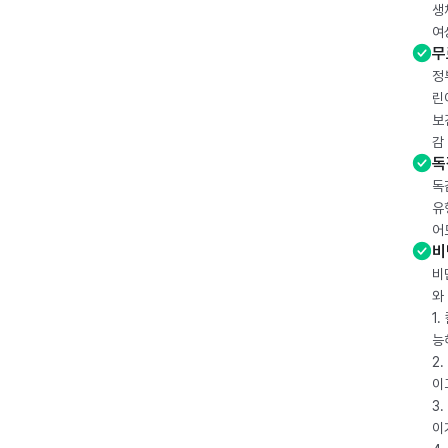
생
여
무
정
린
보
감
독
독
유
어
비
비
와
1
능
2
이
3
이