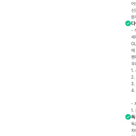
어
신
원
다
-
세
G
에
펜
우
1
2.
3.
4
-
1
독
독
차