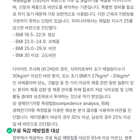
체중(kg)을 신장(m)의 제곱으로 나눈 값 (kg/m²)을 체질량 지수라고하
며, 신장과 체중으로 비만도를 파악하는 기준입니다. 특별한 장비를 필요
로 하지 않기 때문에 가장 보편적으로 사용됩니다. 다만 근육과 지방량을
구분하지 못하는 단점이 있습니다. 우리나라에서는 체질량 지수가 25를
넘으면 비만으로 진단합다.
- BMI 18.5~22.9: 정상
- BMI 23.0~24.9: 과체중
- BMI 25.0~29.9: 비만
- BMI 30 이상: 고도비만
다이어트 주사제 (위고비)의 경우, 식약처로부터 초기 체질량지수가
30kg/m² 이상인 비만 환자, 또는 초기 BMI가 27kg/m² ~30kg/m²
인 과체중이며 당뇨, 고혈압 등 한 가지 이상의 체중 관련 동반 질환이 있
는 환자의 체중 감량 및 체중 관리를 위해 칼로리 저감 식이요법 및 신체
활동 증대의 보조제로서 투여하는 것으로 허가 받았습니다.
② 생체전기저항 측정법(bioimpedence analysis, BIA)
생체전기저항 측정법을 이용한 체성분 분석 결과를 사용하여 비만을 진
단합니다. 체지방률이 여성의 경우 30% 이상, 남성의 경우 25% 이상
일 때 비만으로 진단합니다.
무료 독감 예방접종 대상
정부에서 제공하는 무료 독감 예방접종 대상은 65세 이상 어르신, 생후