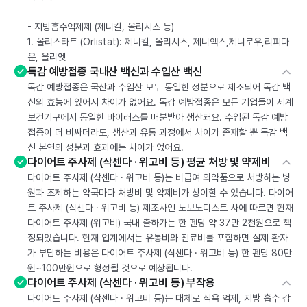
- 지방흡수억제제 (제니칼, 올리시스 등)
1. 올리스타트 (Orlistat): 제니칼, 올리시스, 제니엑스,제니로우,리피다
운, 올리엣
독감 예방접종 국내산 백신과 수입산 백신
독감 예방접종은 국산과 수입산 모두 동일한 성분으로 제조되어 독감 백
신의 효능에 있어서 차이가 없어요. 독감 예방접종은 모든 기업들이 세계
보건기구에서 동일한 바이러스를 배분받아 생산돼요. 수입된 독감 예방
접종이 더 비싸더라도, 생산과 유통 과정에서 차이가 존재할 뿐 독감 백
신 본연의 성분과 효과에는 차이가 없어요.
다이어트 주사제 (삭센다 · 위고비 등) 평균 처방 및 약제비
다이어트 주사제 (삭센다 · 위고비 등)는 비급여 의약품으로 처방하는 병
원과 조제하는 약국마다 처방비 및 약제비가 상이할 수 있습니다. 다이어
트 주사제 (삭센다 · 위고비 등) 제조사인 노보노디스트 사에 따르면 현재
다이어트 주사제 (위고비) 국내 출하가는 한 펜당 약 37만 2천원으로 책
정되었습니다. 현재 업계에서는 유통비와 진료비를 포함하면 실제 환자
가 부담하는 비용은 다이어트 주사제 (삭센다 · 위고비 등) 한 펜당 80만
원~100만원으로 형성될 것으로 예상됩니다.
다이어트 주사제 (삭센다 · 위고비 등) 부작용
다이어트 주사제 (삭센다 · 위고비 등)는 대체로 식욕 억제, 지방 흡수 감