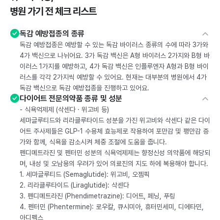
병원 가기 전 체크 리스트
독감 예방접종의 종류
독감 예방접종은 예방할 수 있는 독감 바이러스 종류의 수에 따라 3가와
4가 백신으로 나뉘어요. 3가 독감 백신은 A형 바이러스 2가지와 B형 바
이러스 1가지를 예방하고, 4가 독감 백신은 인플루엔자 A형과 B형 바이
러스를 각각 2가지씩 예방할 수 있어요. 현재는 대부분의 병원에서 4가
독감 백신으로 독감 예방접종을 진행하고 있어요.
다이어트 전문의약품 종류 및 성분
- 식욕억제제 (삭센다 · 위고비 등)
세마글루티드와 리라클루타이드 성분을 가진 위고비와 삭센다 같은 다이
어트 주사제들은 GLP-1 수용체 효능제로 작용하여 포만감 및 팽만감 증
가와 함께, 식욕을 감소시켜 체중 조절에 도움을 줍니다.
펜디메트라진 및 펜터민 성분의 식욕억제제는 향정신성 의약품에 해당되
며, 내성 및 오남용의 우려가 있어 의료진의 지도 하에 복용해야 합니다.
1. 세마글루티드 (Semaglutide): 위고비, 오젬픽
2. 리라클루타이드 (Liraglutide): 삭센다
3. 펜디메트라진 (Phendimetrazine): 디어트, 페닝, 푸링
4. 펜터민 (Phentermine): 로우칼, 큐시미아, 휴터민세미, 디에타민,
아디펙스