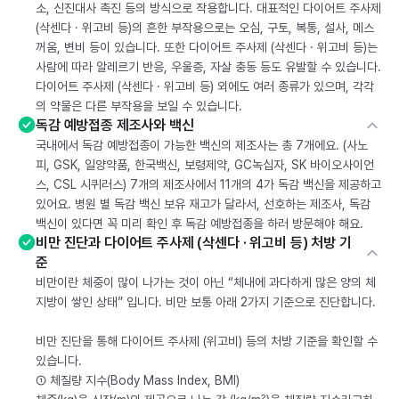
소, 신진대사 촉진 등의 방식으로 작용합니다. 대표적인 다이어트 주사제
(삭센다 · 위고비 등)의 흔한 부작용으로는 오심, 구토, 복통, 설사, 메스
꺼움, 변비 등이 있습니다. 또한 다이어트 주사제 (삭센다 · 위고비 등)는
사람에 따라 알레르기 반응, 우울증, 자살 충동 등도 유발할 수 있습니다.
다이어트 주사제 (삭센다 · 위고비 등) 외에도 여러 종류가 있으며, 각각
의 약물은 다른 부작용을 보일 수 있습니다.
독감 예방접종 제조사와 백신
국내에서 독감 예방접종이 가능한 백신의 제조사는 총 7개에요. (사노
피, GSK, 일양약품, 한국백신, 보령제약, GC녹십자, SK 바이오사이언
스, CSL 시퀴러스) 7개의 제조사에서 11개의 4가 독감 백신을 제공하고
있어요. 병원 별 독감 백신 보유 재고가 달라서, 선호하는 제조사, 독감
백신이 있다면 꼭 미리 확인 후 독감 예방접종을 하러 방문해야 해요.
비만 진단과 다이어트 주사제 (삭센다 · 위고비 등) 처방 기
준
비만이란 체중이 많이 나가는 것이 아닌 “체내에 과다하게 많은 양의 체
지방이 쌓인 상태” 입니다. 비만 보통 아래 2가지 기준으로 진단합니다.
비만 진단을 통해 다이어트 주사제 (위고비) 등의 처방 기준을 확인할 수
있습니다.
① 체질량 지수(Body Mass Index, BMI)