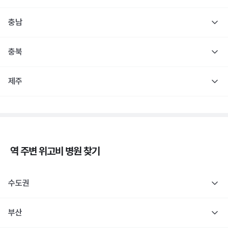
충남
충북
제주
역 주변
위고비
병원 찾기
수도권
부산