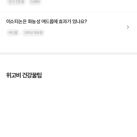
안구 건조증
다래끼
이소티논은 화농성 여드름에 효과가 있나요?
여드름
지루성 피부염
위고비 건강꿀팁
마운자로 효과, 언제부터 나타날까?
3분 꿀팁 ㆍ #마운자로
마운자로 온누리상품권으로 결제 가능한가요? — 최
저가 처방 꿀팁