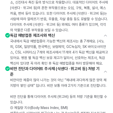
소, 신진대사 촉진 등의 방식으로 작용합니다. 대표적인 다이어트 주사제
(삭센다 · 위고비 등)의 흔한 부작용으로는 오심, 구토, 복통, 설사, 메스
꺼움, 변비 등이 있습니다. 또한 다이어트 주사제 (삭센다 · 위고비 등)는
사람에 따라 알레르기 반응, 우울증, 자살 충동 등도 유발할 수 있습니다.
다이어트 주사제 (삭센다 · 위고비 등) 외에도 여러 종류가 있으며, 각각
의 약물은 다른 부작용을 보일 수 있습니다.
독감 예방접종 제조사와 백신
국내에서 독감 예방접종이 가능한 백신의 제조사는 총 7개에요. (사노
피, GSK, 일양약품, 한국백신, 보령제약, GC녹십자, SK 바이오사이언
스, CSL 시퀴러스) 7개의 제조사에서 11개의 4가 독감 백신을 제공하고
있어요. 병원 별 독감 백신 보유 재고가 달라서, 선호하는 제조사, 독감
백신이 있다면 꼭 미리 확인 후 독감 예방접종을 하러 방문해야 해요.
비만 진단과 다이어트 주사제 (삭센다 · 위고비 등) 처방 기
준
비만이란 체중이 많이 나가는 것이 아닌 “체내에 과다하게 많은 양의 체
지방이 쌓인 상태” 입니다. 비만 보통 아래 2가지 기준으로 진단합니다.
비만 진단을 통해 다이어트 주사제 (위고비) 등의 처방 기준을 확인할 수
있습니다.
① 체질량 지수(Body Mass Index, BMI)