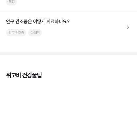
독감
안구 건조증은 어떻게 치료하나요?
안구 건조증
다래끼
위고비 건강꿀팁
열사병 후유증, 언제까지 지켜볼까
3분 꿀팁
열사병 응급처치, 어디까지 식혀야할까?
3분 꿀팁