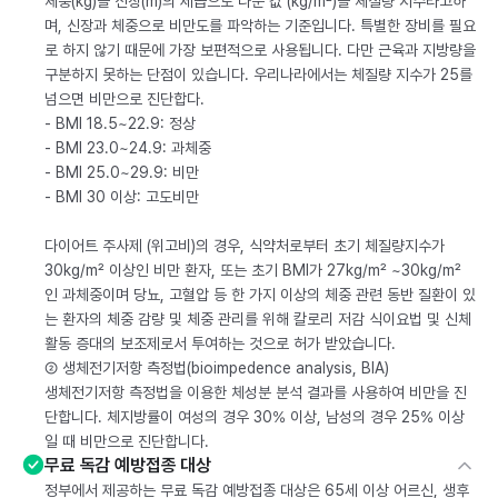
체중(kg)을 신장(m)의 제곱으로 나눈 값 (kg/m²)을 체질량 지수라고하
며, 신장과 체중으로 비만도를 파악하는 기준입니다. 특별한 장비를 필요
로 하지 않기 때문에 가장 보편적으로 사용됩니다. 다만 근육과 지방량을
구분하지 못하는 단점이 있습니다. 우리나라에서는 체질량 지수가 25를
넘으면 비만으로 진단합다.
- BMI 18.5~22.9: 정상
- BMI 23.0~24.9: 과체중
- BMI 25.0~29.9: 비만
- BMI 30 이상: 고도비만
다이어트 주사제 (위고비)의 경우, 식약처로부터 초기 체질량지수가
30kg/m² 이상인 비만 환자, 또는 초기 BMI가 27kg/m² ~30kg/m²
인 과체중이며 당뇨, 고혈압 등 한 가지 이상의 체중 관련 동반 질환이 있
는 환자의 체중 감량 및 체중 관리를 위해 칼로리 저감 식이요법 및 신체
활동 증대의 보조제로서 투여하는 것으로 허가 받았습니다.
② 생체전기저항 측정법(bioimpedence analysis, BIA)
생체전기저항 측정법을 이용한 체성분 분석 결과를 사용하여 비만을 진
단합니다. 체지방률이 여성의 경우 30% 이상, 남성의 경우 25% 이상
일 때 비만으로 진단합니다.
무료 독감 예방접종 대상
정부에서 제공하는 무료 독감 예방접종 대상은 65세 이상 어르신, 생후