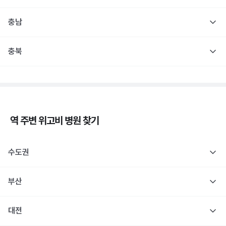
충남
충북
역 주변
위고비
병원 찾기
수도권
부산
대전