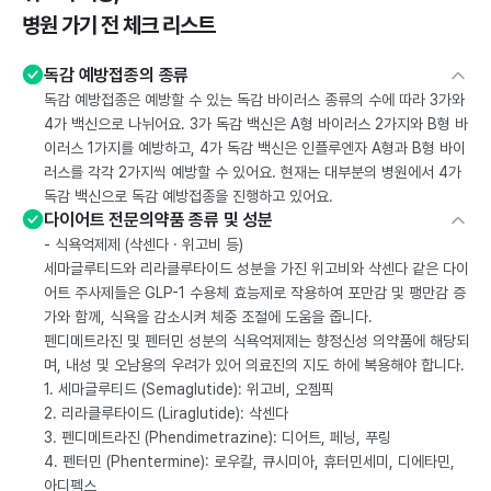
병원 가기 전 체크 리스트
독감 예방접종의 종류
독감 예방접종은 예방할 수 있는 독감 바이러스 종류의 수에 따라 3가와
4가 백신으로 나뉘어요. 3가 독감 백신은 A형 바이러스 2가지와 B형 바
이러스 1가지를 예방하고, 4가 독감 백신은 인플루엔자 A형과 B형 바이
러스를 각각 2가지씩 예방할 수 있어요. 현재는 대부분의 병원에서 4가
독감 백신으로 독감 예방접종을 진행하고 있어요.
다이어트 전문의약품 종류 및 성분
- 식욕억제제 (삭센다 · 위고비 등)
세마글루티드와 리라클루타이드 성분을 가진 위고비와 삭센다 같은 다이
어트 주사제들은 GLP-1 수용체 효능제로 작용하여 포만감 및 팽만감 증
가와 함께, 식욕을 감소시켜 체중 조절에 도움을 줍니다.
펜디메트라진 및 펜터민 성분의 식욕억제제는 향정신성 의약품에 해당되
며, 내성 및 오남용의 우려가 있어 의료진의 지도 하에 복용해야 합니다.
1. 세마글루티드 (Semaglutide): 위고비, 오젬픽
2. 리라클루타이드 (Liraglutide): 삭센다
3. 펜디메트라진 (Phendimetrazine): 디어트, 페닝, 푸링
4. 펜터민 (Phentermine): 로우칼, 큐시미아, 휴터민세미, 디에타민,
아디펙스