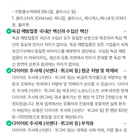
- 지방흡수억제제 (제니칼, 올리시스 등)
1. 올리스타트 (Orlistat): 제니칼, 올리시스, 제니엑스,제니로우,리피다
운, 올리엣
독감 예방접종 국내산 백신과 수입산 백신
독감 예방접종은 국산과 수입산 모두 동일한 성분으로 제조되어 독감 백
신의 효능에 있어서 차이가 없어요. 독감 예방접종은 모든 기업들이 세계
보건기구에서 동일한 바이러스를 배분받아 생산돼요. 수입된 독감 예방
접종이 더 비싸더라도, 생산과 유통 과정에서 차이가 존재할 뿐 독감 백
신 본연의 성분과 효과에는 차이가 없어요.
다이어트 주사제 (삭센다 · 위고비 등) 평균 처방 및 약제비
다이어트 주사제 (삭센다 · 위고비 등)는 비급여 의약품으로 처방하는 병
원과 조제하는 약국마다 처방비 및 약제비가 상이할 수 있습니다. 다이어
트 주사제 (삭센다 · 위고비 등) 제조사인 노보노디스트 사에 따르면 현재
다이어트 주사제 (위고비) 국내 출하가는 한 펜당 약 37만 2천원으로 책
정되었습니다. 현재 업계에서는 유통비와 진료비를 포함하면 실제 환자
가 부담하는 비용은 다이어트 주사제 (삭센다 · 위고비 등) 한 펜당 80만
원~100만원으로 형성될 것으로 예상됩니다.
다이어트 주사제 (삭센다 · 위고비 등) 부작용
다이어트 주사제 (삭센다 · 위고비 등)는 대체로 식욕 억제, 지방 흡수 감