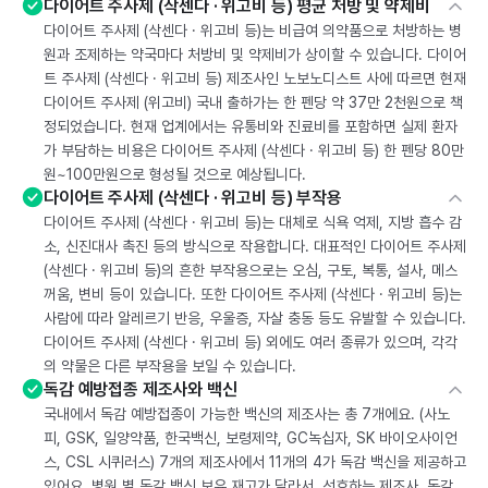
다이어트 주사제 (삭센다 · 위고비 등) 평균 처방 및 약제비
다이어트 주사제 (삭센다 · 위고비 등)는 비급여 의약품으로 처방하는 병
원과 조제하는 약국마다 처방비 및 약제비가 상이할 수 있습니다. 다이어
트 주사제 (삭센다 · 위고비 등) 제조사인 노보노디스트 사에 따르면 현재
다이어트 주사제 (위고비) 국내 출하가는 한 펜당 약 37만 2천원으로 책
정되었습니다. 현재 업계에서는 유통비와 진료비를 포함하면 실제 환자
가 부담하는 비용은 다이어트 주사제 (삭센다 · 위고비 등) 한 펜당 80만
원~100만원으로 형성될 것으로 예상됩니다.
다이어트 주사제 (삭센다 · 위고비 등) 부작용
다이어트 주사제 (삭센다 · 위고비 등)는 대체로 식욕 억제, 지방 흡수 감
소, 신진대사 촉진 등의 방식으로 작용합니다. 대표적인 다이어트 주사제
(삭센다 · 위고비 등)의 흔한 부작용으로는 오심, 구토, 복통, 설사, 메스
꺼움, 변비 등이 있습니다. 또한 다이어트 주사제 (삭센다 · 위고비 등)는
사람에 따라 알레르기 반응, 우울증, 자살 충동 등도 유발할 수 있습니다.
다이어트 주사제 (삭센다 · 위고비 등) 외에도 여러 종류가 있으며, 각각
의 약물은 다른 부작용을 보일 수 있습니다.
독감 예방접종 제조사와 백신
국내에서 독감 예방접종이 가능한 백신의 제조사는 총 7개에요. (사노
피, GSK, 일양약품, 한국백신, 보령제약, GC녹십자, SK 바이오사이언
스, CSL 시퀴러스) 7개의 제조사에서 11개의 4가 독감 백신을 제공하고
있어요. 병원 별 독감 백신 보유 재고가 달라서, 선호하는 제조사, 독감