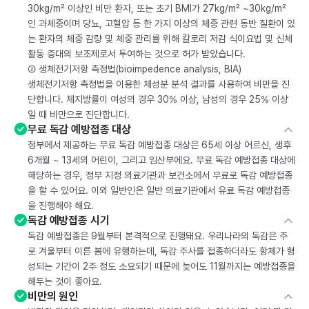
30kg/m² 이상인 비만 환자, 또는 초기 BMI가 27kg/m² ~30kg/m²
인 과체중이며 당뇨, 고혈압 등 한 가지 이상의 체중 관련 동반 질환이 있
는 환자의 체중 감량 및 체중 관리를 위해 칼로리 저감 식이요법 및 신체
활동 증대의 보조제로서 투여하는 것으로 허가 받았습니다.
② 생체전기저항 측정법(bioimpedence analysis, BIA)
생체전기저항 측정법을 이용한 체성분 분석 결과를 사용하여 비만을 진
단합니다. 체지방률이 여성의 경우 30% 이상, 남성의 경우 25% 이상
일 때 비만으로 진단합니다.
무료 독감 예방접종 대상
정부에서 제공하는 무료 독감 예방접종 대상은 65세 이상 어르신, 생후
6개월 ~ 13세의 어린이, 그리고 임산부에요. 무료 독감 예방접종 대상에
해당하는 경우, 정부 지정 의료기관과 보건소에서 무료로 독감 예방접종
을 할 수 있어요. 이외 일반인은 일반 의료기관에서 유료 독감 예방접종
을 진행해야 해요.
독감 예방접종 시기
독감 예방접종은 9월부터 본격적으로 진행돼요. 우리나라의 독감은 주
로 겨울부터 이른 봄에 유행하는데, 독감 주사를 접종하더라도 항체가 형
성되는 기간이 2주 정도 소요되기 때문에 늦어도 11월까지는 예방접종을
해두는 것이 좋아요.
비만의 원인