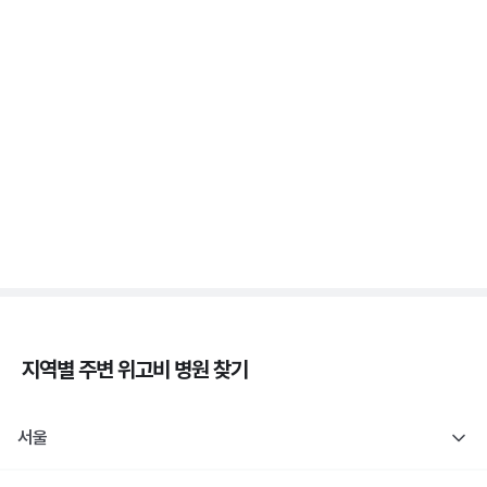
증상 없는 저혈당이 더 위험해요, 무자각 저혈당
3분 꿀팁 ㆍ #당뇨
새벽에 식은땀 흘리며 깨면 저혈당일까요? 야간 저혈
당
3분 꿀팁 ㆍ #당뇨
지역별 주변
위고비
병원 찾기
서울