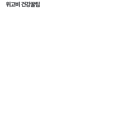
위고비 건강꿀팁
열사병 후유증, 언제까지 지켜볼까
3분 꿀팁
열사병 응급처치, 어디까지 식혀야할까?
3분 꿀팁
마운자로 온누리상품권으로 결제 가능한가요? — 최
저가 처방 꿀팁
3분 꿀팁 ㆍ #비만 #마운자로
마운자로 온누리상품권으로 결제 가능한가요? — 최
저가 처방 꿀팁