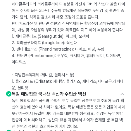
세마글루티드와 리라클루타이드 성분을 가진 위고비와 삭센다 같은 다이
어트 주사제들은 GLP-1 수용체 효능제로 작용하여 포만감 및 팽만감 증
가와 함께, 식욕을 감소시켜 체중 조절에 도움을 줍니다.
펜디메트라진 및 펜터민 성분의 식욕억제제는 향정신성 의약품에 해당되
며, 내성 및 오남용의 우려가 있어 의료진의 지도 하에 복용해야 합니다.
1. 세마글루티드 (Semaglutide): 위고비, 오젬픽
2. 리라클루타이드 (Liraglutide): 삭센다
3. 펜디메트라진 (Phendimetrazine): 디어트, 페닝, 푸링
4. 펜터민 (Phentermine): 로우칼, 큐시미아, 휴터민세미, 디에타민,
아디펙스
- 지방흡수억제제 (제니칼, 올리시스 등)
1. 올리스타트 (Orlistat): 제니칼, 올리시스, 제니엑스,제니로우,리피다
운, 올리엣
독감 예방접종 국내산 백신과 수입산 백신
독감 예방접종은 국산과 수입산 모두 동일한 성분으로 제조되어 독감 백
신의 효능에 있어서 차이가 없어요. 독감 예방접종은 모든 기업들이 세계
보건기구에서 동일한 바이러스를 배분받아 생산돼요. 수입된 독감 예방
접종이 더 비싸더라도, 생산과 유통 과정에서 차이가 존재할 뿐 독감 백
신 본연의 성분과 효과에는 차이가 없어요.