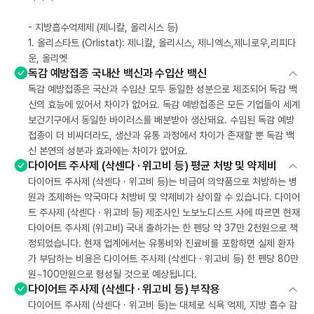
- 지방흡수억제제 (제니칼, 올리시스 등)
1. 올리스타트 (Orlistat): 제니칼, 올리시스, 제니엑스,제니로우,리피다
운, 올리엣
독감 예방접종 국내산 백신과 수입산 백신
독감 예방접종은 국산과 수입산 모두 동일한 성분으로 제조되어 독감 백
신의 효능에 있어서 차이가 없어요. 독감 예방접종은 모든 기업들이 세계
보건기구에서 동일한 바이러스를 배분받아 생산돼요. 수입된 독감 예방
접종이 더 비싸더라도, 생산과 유통 과정에서 차이가 존재할 뿐 독감 백
신 본연의 성분과 효과에는 차이가 없어요.
다이어트 주사제 (삭센다 · 위고비 등) 평균 처방 및 약제비
다이어트 주사제 (삭센다 · 위고비 등)는 비급여 의약품으로 처방하는 병
원과 조제하는 약국마다 처방비 및 약제비가 상이할 수 있습니다. 다이어
트 주사제 (삭센다 · 위고비 등) 제조사인 노보노디스트 사에 따르면 현재
다이어트 주사제 (위고비) 국내 출하가는 한 펜당 약 37만 2천원으로 책
정되었습니다. 현재 업계에서는 유통비와 진료비를 포함하면 실제 환자
가 부담하는 비용은 다이어트 주사제 (삭센다 · 위고비 등) 한 펜당 80만
원~100만원으로 형성될 것으로 예상됩니다.
다이어트 주사제 (삭센다 · 위고비 등) 부작용
다이어트 주사제 (삭센다 · 위고비 등)는 대체로 식욕 억제, 지방 흡수 감