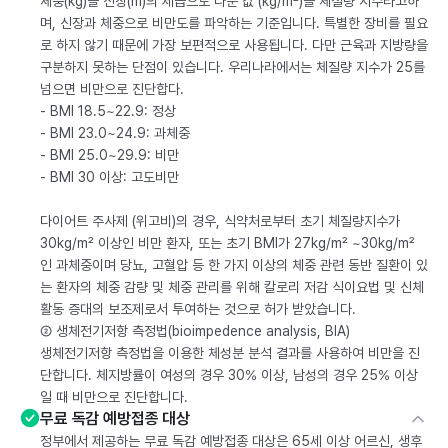
체중(kg)을 신장(m)의 제곱으로 나눈 값 (kg/m²)을 체질량 지수라고하
며, 신장과 체중으로 비만도를 파악하는 기준입니다. 특별한 장비를 필요
로 하지 않기 때문에 가장 보편적으로 사용됩니다. 다만 근육과 지방량을
구분하지 못하는 단점이 있습니다. 우리나라에서는 체질량 지수가 25를
넘으면 비만으로 진단합다.
- BMI 18.5~22.9: 정상
- BMI 23.0~24.9: 과체중
- BMI 25.0~29.9: 비만
- BMI 30 이상: 고도비만
다이어트 주사제 (위고비)의 경우, 식약처로부터 초기 체질량지수가
30kg/m² 이상인 비만 환자, 또는 초기 BMI가 27kg/m² ~30kg/m²
인 과체중이며 당뇨, 고혈압 등 한 가지 이상의 체중 관련 동반 질환이 있
는 환자의 체중 감량 및 체중 관리를 위해 칼로리 저감 식이요법 및 신체
활동 증대의 보조제로서 투여하는 것으로 허가 받았습니다.
② 생체전기저항 측정법(bioimpedence analysis, BIA)
생체전기저항 측정법을 이용한 체성분 분석 결과를 사용하여 비만을 진
단합니다. 체지방률이 여성의 경우 30% 이상, 남성의 경우 25% 이상
일 때 비만으로 진단합니다.
무료 독감 예방접종 대상
정부에서 제공하는 무료 독감 예방접종 대상은 65세 이상 어르신, 생후