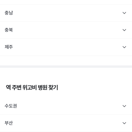
충남
충북
제주
역 주변
위고비
병원 찾기
수도권
부산