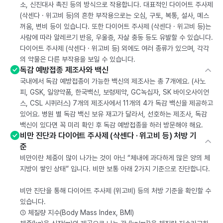
소, 신진대사 촉진 등의 방식으로 작용합니다. 대표적인 다이어트 주사제
(삭센다 · 위고비 등)의 흔한 부작용으로는 오심, 구토, 복통, 설사, 메스
꺼움, 변비 등이 있습니다. 또한 다이어트 주사제 (삭센다 · 위고비 등)는
사람에 따라 알레르기 반응, 우울증, 자살 충동 등도 유발할 수 있습니다.
다이어트 주사제 (삭센다 · 위고비 등) 외에도 여러 종류가 있으며, 각각
의 약물은 다른 부작용을 보일 수 있습니다.
독감 예방접종 제조사와 백신
국내에서 독감 예방접종이 가능한 백신의 제조사는 총 7개에요. (사노
피, GSK, 일양약품, 한국백신, 보령제약, GC녹십자, SK 바이오사이언
스, CSL 시퀴러스) 7개의 제조사에서 11개의 4가 독감 백신을 제공하고
있어요. 병원 별 독감 백신 보유 재고가 달라서, 선호하는 제조사, 독감
백신이 있다면 꼭 미리 확인 후 독감 예방접종을 하러 방문해야 해요.
비만 진단과 다이어트 주사제 (삭센다 · 위고비 등) 처방 기
준
비만이란 체중이 많이 나가는 것이 아닌 “체내에 과다하게 많은 양의 체
지방이 쌓인 상태” 입니다. 비만 보통 아래 2가지 기준으로 진단합니다.
비만 진단을 통해 다이어트 주사제 (위고비) 등의 처방 기준을 확인할 수
있습니다.
① 체질량 지수(Body Mass Index, BMI)