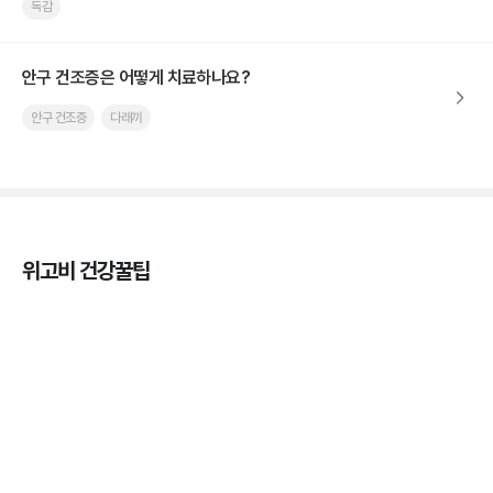
독감
안구 건조증은 어떻게 치료하나요?
안구 건조증
다래끼
위고비 건강꿀팁
열사병 후유증, 언제까지 지켜볼까
3분 꿀팁
열사병 응급처치, 어디까지 식혀야할까?
3분 꿀팁