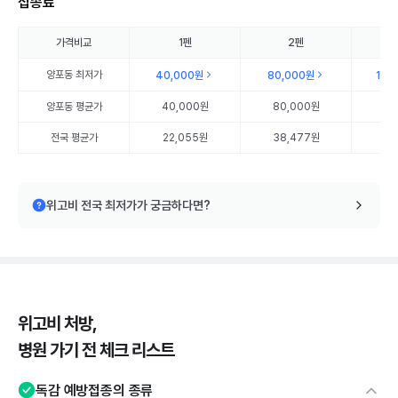
접종료
가격비교
1펜
2펜
양포동
최저가
40,000원
80,000원
120
양포동
평균가
40,000원
80,000원
12
전국 평균가
22,055원
38,477원
56
위고비 전국 최저가가 궁금하다면?
위고비 처방,
병원 가기 전 체크 리스트
독감 예방접종의 종류