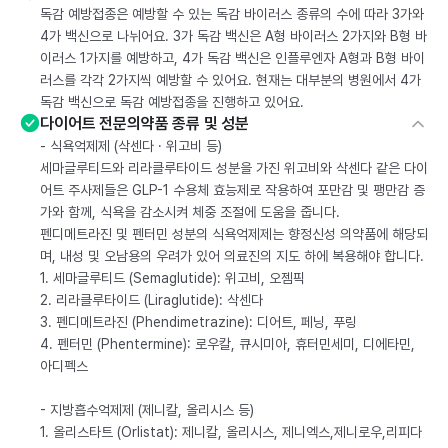
독감 예방접종은 예방할 수 있는 독감 바이러스 종류의 수에 따라 3가와
4가 백신으로 나뉘어요. 3가 독감 백신은 A형 바이러스 2가지와 B형 바
이러스 1가지를 예방하고, 4가 독감 백신은 인플루엔자 A형과 B형 바이
러스를 각각 2가지씩 예방할 수 있어요. 현재는 대부분의 병원에서 4가
독감 백신으로 독감 예방접종을 진행하고 있어요.
다이어트 전문의약품 종류 및 성분
- 식욕억제제 (삭센다 · 위고비 등)
세마글루티드와 리라클루타이드 성분을 가진 위고비와 삭센다 같은 다이
어트 주사제들은 GLP-1 수용체 효능제로 작용하여 포만감 및 팽만감 증
가와 함께, 식욕을 감소시켜 체중 조절에 도움을 줍니다.
펜디메트라진 및 펜터민 성분의 식욕억제제는 향정신성 의약품에 해당되
며, 내성 및 오남용의 우려가 있어 의료진의 지도 하에 복용해야 합니다.
1. 세마글루티드 (Semaglutide): 위고비, 오젬픽
2. 리라클루타이드 (Liraglutide): 삭센다
3. 펜디메트라진 (Phendimetrazine): 디어트, 페닝, 푸링
4. 펜터민 (Phentermine): 로우칼, 큐시미아, 휴터민세미, 디에타민,
아디펙스
- 지방흡수억제제 (제니칼, 올리시스 등)
1. 올리스타트 (Orlistat): 제니칼, 올리시스, 제니엑스,제니로우,리피다