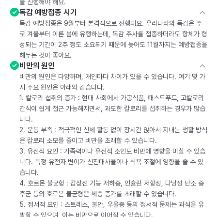
을 진행해야 해요.
독감 예방접종 시기
독감 예방접종은 9월부터 본격적으로 진행돼요. 우리나라의 독감은 주
로 겨울부터 이른 봄에 유행하는데, 독감 주사를 접종하더라도 항체가 형
성되는 기간이 2주 정도 소요되기 때문에 늦어도 11월까지는 예방접종을
해두는 것이 좋아요.
비만의 원인
비만의 원인은 다양하며, 개인마다 차이가 있을 수 있습니다. 여기 몇 가
지 주요 원인은 아래와 같습니다.
1. 칼로리 섭취의 증가 : 현대 사회에서 가공식품, 패스트푸드, 고칼로리
간식이 쉽게 접근 가능해지면서, 과도한 칼로리를 섭취하는 경우가 많습
니다.
2. 운동 부족 : 적극적인 신체 활동 없이 장시간 앉아서 지내는 생활 방식
은 칼로리 소모를 줄이고 비만을 초래할 수 있습니다.
3. 유전적 요인 : 가족력이나 유전적 소인도 비만에 영향을 미칠 수 있습
니다. 특정 유전자 변이가 신진대사율이나 식욕 조절에 영향을 줄 수 있
습니다.
4. 호르몬 불균형 : 갑상선 기능 저하증, 인슐린 저항성, 다낭성 난소 증
후군 등의 호르몬 불균형은 체중 증가를 초래할 수 있습니다.
5. 정서적 요인 : 스트레스, 불안, 우울증 등의 정서적 문제는 과식을 유
발할 수 있으며, 이는 비만으로 이어질 수 있습니다.