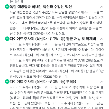
운, 올리엣
독감 예방접종 국내산 백신과 수입산 백신
독감 예방접종은 국산과 수입산 모두 동일한 성분으로 제조되어 독감 백
신의 효능에 있어서 차이가 없어요. 독감 예방접종은 모든 기업들이 세계
보건기구에서 동일한 바이러스를 배분받아 생산돼요. 수입된 독감 예방
접종이 더 비싸더라도, 생산과 유통 과정에서 차이가 존재할 뿐 독감 백
신 본연의 성분과 효과에는 차이가 없어요.
다이어트 주사제 (삭센다 · 위고비 등) 평균 처방 및 약제비
다이어트 주사제 (삭센다 · 위고비 등)는 비급여 의약품으로 처방하는 병
원과 조제하는 약국마다 처방비 및 약제비가 상이할 수 있습니다. 다이어
트 주사제 (삭센다 · 위고비 등) 제조사인 노보노디스트 사에 따르면 현재
다이어트 주사제 (위고비) 국내 출하가는 한 펜당 약 37만 2천원으로 책
정되었습니다. 현재 업계에서는 유통비와 진료비를 포함하면 실제 환자
가 부담하는 비용은 다이어트 주사제 (삭센다 · 위고비 등) 한 펜당 80만
원~100만원으로 형성될 것으로 예상됩니다.
다이어트 주사제 (삭센다 · 위고비 등) 부작용
다이어트 주사제 (삭센다 · 위고비 등)는 대체로 식욕 억제, 지방 흡수 감
소, 신진대사 촉진 등의 방식으로 작용합니다. 대표적인 다이어트 주사제
(삭센다 · 위고비 등)의 흔한 부작용으로는 오심, 구토, 복통, 설사, 메스
꺼움, 변비 등이 있습니다. 또한 다이어트 주사제 (삭센다 · 위고비 등)는
사람에 따라 알레르기 반응, 우울증, 자살 충동 등도 유발할 수 있습니다.