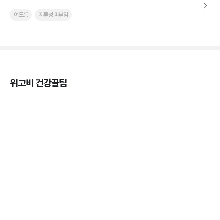
여드름
지루성 피부염
위고비 건강꿀팁
마운자로 효과, 언제부터 나타날까?
3분 꿀팁 ㆍ #마운자로
마운자로 온누리상품권으로 결제 가능한가요? — 최
저가 처방 꿀팁
3분 꿀팁 ㆍ #비만 #마운자로