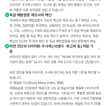
다이어트 주사제 (삭센다 · 위고비 등) 외에도 여러 종류가 있으며, 각각
의 약물은 다른 부작용을 보일 수 있습니다.
독감 예방접종 제조사와 백신
국내에서 독감 예방접종이 가능한 백신의 제조사는 총 7개에요. (사노
피, GSK, 일양약품, 한국백신, 보령제약, GC녹십자, SK 바이오사이언
스, CSL 시퀴러스) 7개의 제조사에서 11개의 4가 독감 백신을 제공하고
있어요. 병원 별 독감 백신 보유 재고가 달라서, 선호하는 제조사, 독감
백신이 있다면 꼭 미리 확인 후 독감 예방접종을 하러 방문해야 해요.
비만 진단과 다이어트 주사제 (삭센다 · 위고비 등) 처방 기
준
비만이란 체중이 많이 나가는 것이 아닌 “체내에 과다하게 많은 양의 체
지방이 쌓인 상태” 입니다. 비만 보통 아래 2가지 기준으로 진단합니다.
비만 진단을 통해 다이어트 주사제 (위고비) 등의 처방 기준을 확인할 수
있습니다.
① 체질량 지수(Body Mass Index, BMI)
체중(kg)을 신장(m)의 제곱으로 나눈 값 (kg/m²)을 체질량 지수라고하
며, 신장과 체중으로 비만도를 파악하는 기준입니다. 특별한 장비를 필요
로 하지 않기 때문에 가장 보편적으로 사용됩니다. 다만 근육과 지방량을
구분하지 못하는 단점이 있습니다. 우리나라에서는 체질량 지수가 25를