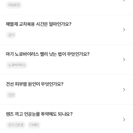
대상포진
해열제 교차복용 시간은 얼마인가요?
감기
아기 노로바이러스 빨리 낫는 법이 무엇인가요?
노로바이러스
건선 피부염 원인이 무엇인가요?
건선
렌즈 끼고 인공눈물 투약해도 되나요?
안구 건조증
다래끼