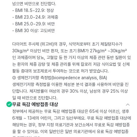
넘으면 비만으로 진단합다.
- BMI 18.5~22.9: 정상
- BMI 23.0~24.9: 과체중
- BMI 25.0~29.9: 비만
- BMI 30 이상: 고도비만
다이어트 주사제 (위고비)의 경우, 식약처로부터 초기 체질량지수가
30kg/m² 이상인 비만 환자, 또는 초기 BMI가 27kg/m² ~30kg/m²
인 과체중이며 당뇨, 고혈압 등 한 가지 이상의 체중 관련 동반 질환이 있
는 환자의 체중 감량 및 체중 관리를 위해 칼로리 저감 식이요법 및 신체
활동 증대의 보조제로서 투여하는 것으로 허가 받았습니다.
② 생체전기저항 측정법(bioimpedence analysis, BIA)
생체전기저항 측정법을 이용한 체성분 분석 결과를 사용하여 비만을 진
단합니다. 체지방률이 여성의 경우 30% 이상, 남성의 경우 25% 이상
일 때 비만으로 진단합니다.
무료 독감 예방접종 대상
정부에서 제공하는 무료 독감 예방접종 대상은 65세 이상 어르신, 생후
6개월 ~ 13세의 어린이, 그리고 임산부에요. 무료 독감 예방접종 대상에
해당하는 경우, 정부 지정 의료기관과 보건소에서 무료로 독감 예방접종
을 할 수 있어요. 이외 일반인은 일반 의료기관에서 유료 독감 예방접종