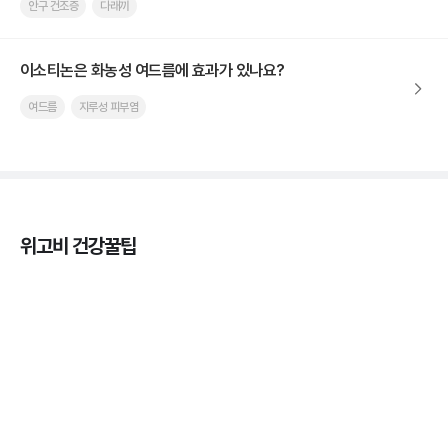
안구 건조증
다래끼
이소티논은 화농성 여드름에 효과가 있나요?
여드름
지루성 피부염
위고비 건강꿀팁
마운자로 온누리상품권으로 결제 가능한가요? — 최
저가 처방 꿀팁
3분 꿀팁 ㆍ #비만 #마운자로
마운자로 온누리상품권으로 결제 가능한가요? — 최