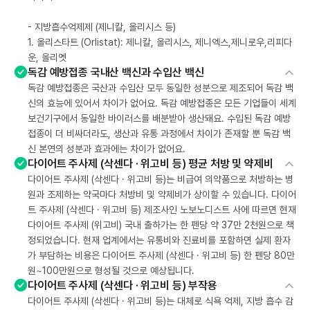
- 지방흡수억제제 (제니칼, 올리시스 등)
1. 올리스타트 (Orlistat): 제니칼, 올리시스, 제니엑스,제니로우,리피다
운, 올리엣
독감 예방접종 국내산 백신과 수입산 백신
독감 예방접종은 국산과 수입산 모두 동일한 성분으로 제조되어 독감 백
신의 효능에 있어서 차이가 없어요. 독감 예방접종은 모든 기업들이 세계
보건기구에서 동일한 바이러스를 배분받아 생산돼요. 수입된 독감 예방
접종이 더 비싸더라도, 생산과 유통 과정에서 차이가 존재할 뿐 독감 백
신 본연의 성분과 효과에는 차이가 없어요.
다이어트 주사제 (삭센다 · 위고비 등) 평균 처방 및 약제비
다이어트 주사제 (삭센다 · 위고비 등)는 비급여 의약품으로 처방하는 병
원과 조제하는 약국마다 처방비 및 약제비가 상이할 수 있습니다. 다이어
트 주사제 (삭센다 · 위고비 등) 제조사인 노보노디스트 사에 따르면 현재
다이어트 주사제 (위고비) 국내 출하가는 한 펜당 약 37만 2천원으로 책
정되었습니다. 현재 업계에서는 유통비와 진료비를 포함하면 실제 환자
가 부담하는 비용은 다이어트 주사제 (삭센다 · 위고비 등) 한 펜당 80만
원~100만원으로 형성될 것으로 예상됩니다.
다이어트 주사제 (삭센다 · 위고비 등) 부작용
다이어트 주사제 (삭센다 · 위고비 등)는 대체로 식욕 억제, 지방 흡수 감