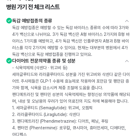
병원 가기 전 체크 리스트
독감 예방접종의 종류
독감 예방접종은 예방할 수 있는 독감 바이러스 종류의 수에 따라 3가와
4가 백신으로 나뉘어요. 3가 독감 백신은 A형 바이러스 2가지와 B형 바
이러스 1가지를 예방하고, 4가 독감 백신은 인플루엔자 A형과 B형 바이
러스를 각각 2가지씩 예방할 수 있어요. 현재는 대부분의 병원에서 4가
독감 백신으로 독감 예방접종을 진행하고 있어요.
다이어트 전문의약품 종류 및 성분
- 식욕억제제 (삭센다 · 위고비 등)
세마글루티드와 리라클루타이드 성분을 가진 위고비와 삭센다 같은 다이
어트 주사제들은 GLP-1 수용체 효능제로 작용하여 포만감 및 팽만감 증
가와 함께, 식욕을 감소시켜 체중 조절에 도움을 줍니다.
펜디메트라진 및 펜터민 성분의 식욕억제제는 향정신성 의약품에 해당되
며, 내성 및 오남용의 우려가 있어 의료진의 지도 하에 복용해야 합니다.
1. 세마글루티드 (Semaglutide): 위고비, 오젬픽
2. 리라클루타이드 (Liraglutide): 삭센다
3. 펜디메트라진 (Phendimetrazine): 디어트, 페닝, 푸링
4. 펜터민 (Phentermine): 로우칼, 큐시미아, 휴터민세미, 디에타민,
아디펙스