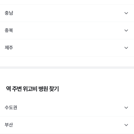
충남
충북
제주
역 주변
위고비
병원 찾기
수도권
부산