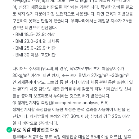
체중(kg)을 신장(m)의 제곱으로 나눈 값 (kg/m²)을 체질량 지수라고하
며, 신장과 체중으로 비만도를 파악하는 기준입니다. 특별한 장비를 필요
로 하지 않기 때문에 가장 보편적으로 사용됩니다. 다만 근육과 지방량을
구분하지 못하는 단점이 있습니다. 우리나라에서는 체질량 지수가 25를
넘으면 비만으로 진단합다.
- BMI 18.5~22.9: 정상
- BMI 23.0~24.9: 과체중
- BMI 25.0~29.9: 비만
- BMI 30 이상: 고도비만
다이어트 주사제 (위고비)의 경우, 식약처로부터 초기 체질량지수가
30kg/m² 이상인 비만 환자, 또는 초기 BMI가 27kg/m² ~30kg/m²
인 과체중이며 당뇨, 고혈압 등 한 가지 이상의 체중 관련 동반 질환이 있
는 환자의 체중 감량 및 체중 관리를 위해 칼로리 저감 식이요법 및 신체
활동 증대의 보조제로서 투여하는 것으로 허가 받았습니다.
② 생체전기저항 측정법(bioimpedence analysis, BIA)
생체전기저항 측정법을 이용한 체성분 분석 결과를 사용하여 비만을 진
단합니다. 체지방률이 여성의 경우 30% 이상, 남성의 경우 25% 이상
일 때 비만으로 진단합니다.
무료 독감 예방접종 대상
정부에서 제공하는 무료 독감 예방접종 대상은 65세 이상 어르신, 생후