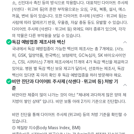
소, 신진대사 촉진 등의 방식으로 작용합니다. 대표적인 다이어트 주사제
(삭센다 · 위고비 등)의 흔한 부작용으로는 오심, 구토, 복통, 설사, 메스
꺼움, 변비 등이 있습니다. 또한 다이어트 주사제 (삭센다 · 위고비 등)는
사람에 따라 알레르기 반응, 우울증, 자살 충동 등도 유발할 수 있습니다.
다이어트 주사제 (삭센다 · 위고비 등) 외에도 여러 종류가 있으며, 각각
의 약물은 다른 부작용을 보일 수 있습니다.
독감 예방접종 제조사와 백신
국내에서 독감 예방접종이 가능한 백신의 제조사는 총 7개에요. (사노
피, GSK, 일양약품, 한국백신, 보령제약, GC녹십자, SK 바이오사이언
스, CSL 시퀴러스) 7개의 제조사에서 11개의 4가 독감 백신을 제공하고
있어요. 병원 별 독감 백신 보유 재고가 달라서, 선호하는 제조사, 독감
백신이 있다면 꼭 미리 확인 후 독감 예방접종을 하러 방문해야 해요.
비만 진단과 다이어트 주사제 (삭센다 · 위고비 등) 처방 기
준
비만이란 체중이 많이 나가는 것이 아닌 “체내에 과다하게 많은 양의 체
지방이 쌓인 상태” 입니다. 비만 보통 아래 2가지 기준으로 진단합니다.
비만 진단을 통해 다이어트 주사제 (위고비) 등의 처방 기준을 확인할 수
있습니다.
① 체질량 지수(Body Mass Index, BMI)