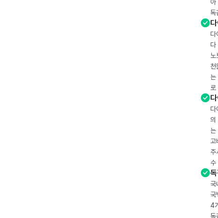
아
독
다
다
다
노
천
는
로
다
다
의
는
고
주
수
독
국
국
4
독