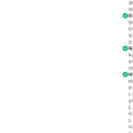
생
여
무
정
린
보
감
독
독
유
어
비
비
와
1
능
2
이
3
이