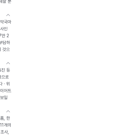
재할 뿐
 약국마
조사인
7만 2
 부담하
될 것으
촉진 등
용으로
 · 위
다이어트
 보일
품, 한
11개의
제조사,