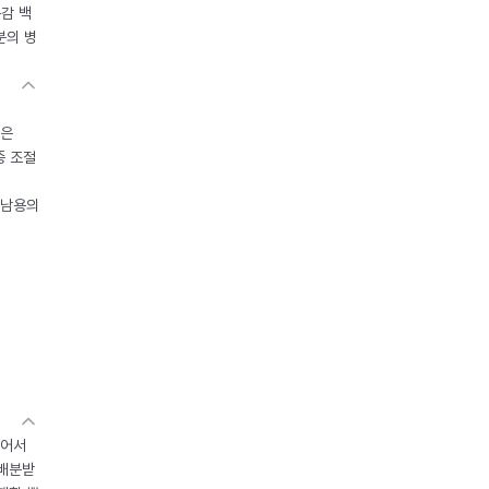
독감 백
분의 병
들은
중 조절
오남용의
있어서
 배분받