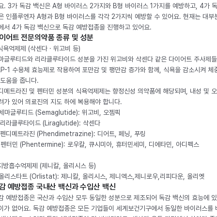
요. 3가 독감 백신은 A형 바이러스 2가지와 B형 바이러스 1가지를 예방하고, 4가 
은 인플루엔자 A형과 B형 바이러스를 각각 2가지씩 예방할 수 있어요. 현재는 대부
에서 4가 독감 백신으로 독감 예방접종을 진행하고 있어요.
이어트 전문의약품 종류 및 성분
 식욕억제제 (삭센다 · 위고비 등)
마글루티드와 리라클루타이드 성분을 가진 위고비와 삭센다 같은 다이어트 주사제
LP-1 수용체 효능제로 작용하여 포만감 및 팽만감 증가와 함께, 식욕을 감소시켜 체
 도움을 줍니다.
디메트라진 및 펜터민 성분의 식욕억제제는 향정신성 의약품에 해당되며, 내성 및 
려가 있어 의료진의 지도 하에 복용해야 합니다.
. 세마글루티드 (Semaglutide): 위고비, 오젬픽
 리라클루타이드 (Liraglutide): 삭센다
 펜디메트라진 (Phendimetrazine): 디어트, 페닝, 푸링
. 펜터민 (Phentermine): 로우칼, 큐시미아, 휴터민세미, 디에타민, 아디펙스
 지방흡수억제제 (제니칼, 올리시스 등)
. 올리스타트 (Orlistat): 제니칼, 올리시스, 제니엑스,제니로우,리피다운, 올리엣
감 예방접종 국내산 백신과 수입산 백신
감 예방접종은 국산과 수입산 모두 동일한 성분으로 제조되어 독감 백신의 효능에 
이가 없어요. 독감 예방접종은 모든 기업들이 세계보건기구에서 동일한 바이러스를