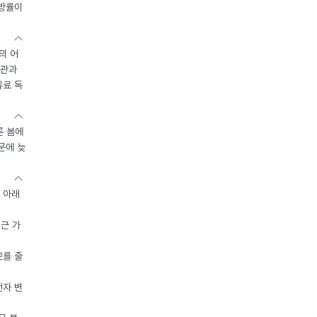
지방률이
의 어
기관과
유료 독
른 봄에
문에 늦
 아래
접근 가
모를 줄
전자 변