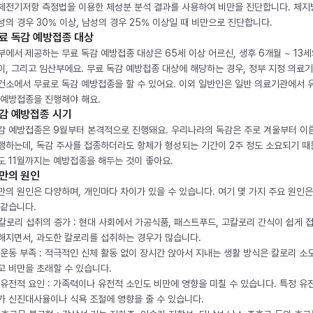
체전기저항 측정법을 이용한 체성분 분석 결과를 사용하여 비만을 진단합니다. 체
성의 경우 30% 이상, 남성의 경우 25% 이상일 때 비만으로 진단합니다.
료 독감 예방접종 대상
부에서 제공하는 무료 독감 예방접종 대상은 65세 이상 어르신, 생후 6개월 ~ 13세
이, 그리고 임산부에요. 무료 독감 예방접종 대상에 해당하는 경우, 정부 지정 의료
건소에서 무료로 독감 예방접종을 할 수 있어요. 이외 일반인은 일반 의료기관에서 
 예방접종을 진행해야 해요.
감 예방접종 시기
감 예방접종은 9월부터 본격적으로 진행돼요. 우리나라의 독감은 주로 겨울부터 이
행하는데, 독감 주사를 접종하더라도 항체가 형성되는 기간이 2주 정도 소요되기 때
도 11월까지는 예방접종을 해두는 것이 좋아요.
만의 원인
만의 원인은 다양하며, 개인마다 차이가 있을 수 있습니다. 여기 몇 가지 주요 원인은
 같습니다.
. 칼로리 섭취의 증가 : 현대 사회에서 가공식품, 패스트푸드, 고칼로리 간식이 쉽게 
해지면서, 과도한 칼로리를 섭취하는 경우가 많습니다.
. 운동 부족 : 적극적인 신체 활동 없이 장시간 앉아서 지내는 생활 방식은 칼로리 소
고 비만을 초래할 수 있습니다.
. 유전적 요인 : 가족력이나 유전적 소인도 비만에 영향을 미칠 수 있습니다. 특정 유
가 신진대사율이나 식욕 조절에 영향을 줄 수 있습니다.