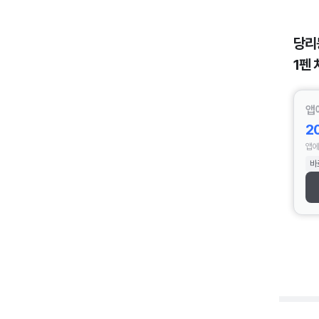
당리
1펜 
앱
2
앱에
바