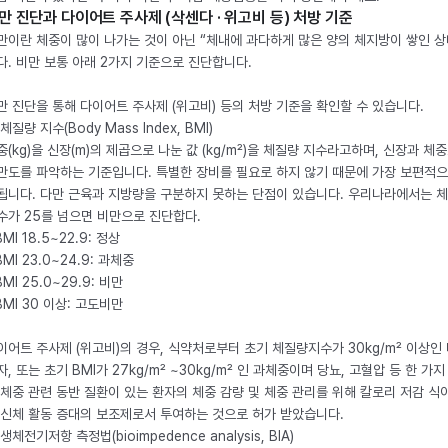
만 진단과 다이어트 주사제 (삭센다 · 위고비 등) 처방 기준
만이란 체중이 많이 나가는 것이 아닌 “체내에 과다하게 많은 양의 체지방이 쌓인 상
다. 비만 보통 아래 2가지 기준으로 진단합니다.
만 진단을 통해 다이어트 주사제 (위고비) 등의 처방 기준을 확인할 수 있습니다.
체질량 지수(Body Mass Index, BMI)
중(kg)을 신장(m)의 제곱으로 나눈 값 (kg/m²)을 체질량 지수라고하며, 신장과 체
만도를 파악하는 기준입니다. 특별한 장비를 필요로 하지 않기 때문에 가장 보편적으
됩니다. 다만 근육과 지방량을 구분하지 못하는 단점이 있습니다. 우리나라에서는 
수가 25를 넘으면 비만으로 진단합다.
BMI 18.5~22.9: 정상
BMI 23.0~24.9: 과체중
BMI 25.0~29.9: 비만
 BMI 30 이상: 고도비만
이어트 주사제 (위고비)의 경우, 식약처로부터 초기 체질량지수가 30kg/m² 이상인
자, 또는 초기 BMI가 27kg/m² ~30kg/m² 인 과체중이며 당뇨, 고혈압 등 한 가지
 체중 관련 동반 질환이 있는 환자의 체중 감량 및 체중 관리를 위해 칼로리 저감 식
 신체 활동 증대의 보조제로서 투여하는 것으로 허가 받았습니다.
생체전기저항 측정법(bioimpedence analysis, BIA)