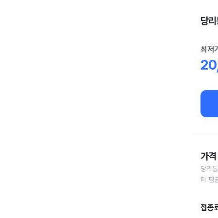
당리동
최저
20
가격 
당리동
터 평
접종