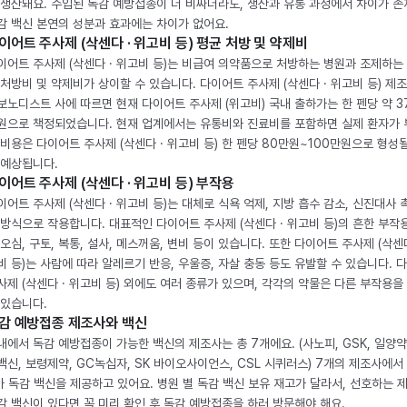
 생산돼요. 수입된 독감 예방접종이 더 비싸더라도, 생산과 유통 과정에서 차이가 존
감 백신 본연의 성분과 효과에는 차이가 없어요.
이어트 주사제 (삭센다 · 위고비 등) 평균 처방 및 약제비
이어트 주사제 (삭센다 · 위고비 등)는 비급여 의약품으로 처방하는 병원과 조제하는
 처방비 및 약제비가 상이할 수 있습니다. 다이어트 주사제 (삭센다 · 위고비 등) 제
보노디스트 사에 따르면 현재 다이어트 주사제 (위고비) 국내 출하가는 한 펜당 약 3
원으로 책정되었습니다. 현재 업계에서는 유통비와 진료비를 포함하면 실제 환자가
 비용은 다이어트 주사제 (삭센다 · 위고비 등) 한 펜당 80만원~100만원으로 형성
 예상됩니다.
이어트 주사제 (삭센다 · 위고비 등) 부작용
이어트 주사제 (삭센다 · 위고비 등)는 대체로 식욕 억제, 지방 흡수 감소, 신진대사 
 방식으로 작용합니다. 대표적인 다이어트 주사제 (삭센다 · 위고비 등)의 흔한 부작
 오심, 구토, 복통, 설사, 메스꺼움, 변비 등이 있습니다. 또한 다이어트 주사제 (삭센다
비 등)는 사람에 따라 알레르기 반응, 우울증, 자살 충동 등도 유발할 수 있습니다. 
사제 (삭센다 · 위고비 등) 외에도 여러 종류가 있으며, 각각의 약물은 다른 부작용을
 있습니다.
감 예방접종 제조사와 백신
내에서 독감 예방접종이 가능한 백신의 제조사는 총 7개에요. (사노피, GSK, 일양약
백신, 보령제약, GC녹십자, SK 바이오사이언스, CSL 시퀴러스) 7개의 제조사에서 
가 독감 백신을 제공하고 있어요. 병원 별 독감 백신 보유 재고가 달라서, 선호하는 
감 백신이 있다면 꼭 미리 확인 후 독감 예방접종을 하러 방문해야 해요.