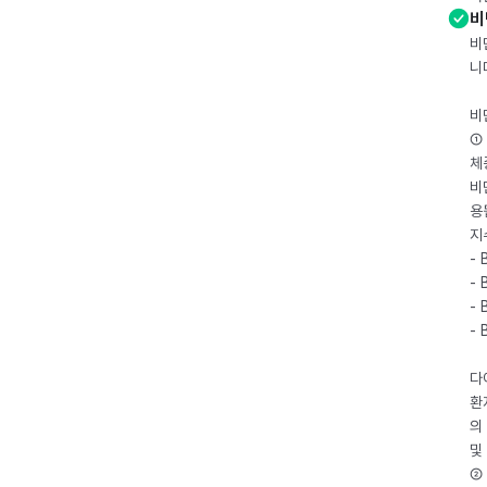
비
비
니
비
① 
체
비
용
지
- 
- 
- 
-
다
환
의
및
② 