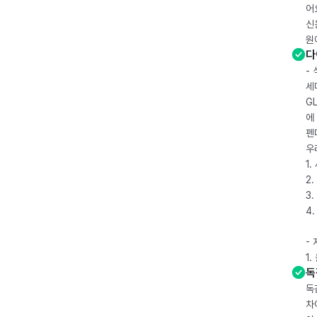
어
신
원
다
-
세
G
에
펜
우
1
2.
3.
4
-
1
독
독
차