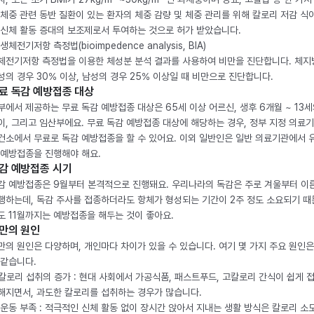
 체중 관련 동반 질환이 있는 환자의 체중 감량 및 체중 관리를 위해 칼로리 저감 식
 신체 활동 증대의 보조제로서 투여하는 것으로 허가 받았습니다.
생체전기저항 측정법(bioimpedence analysis, BIA)
체전기저항 측정법을 이용한 체성분 분석 결과를 사용하여 비만을 진단합니다. 체
성의 경우 30% 이상, 남성의 경우 25% 이상일 때 비만으로 진단합니다.
료 독감 예방접종 대상
부에서 제공하는 무료 독감 예방접종 대상은 65세 이상 어르신, 생후 6개월 ~ 13세
이, 그리고 임산부에요. 무료 독감 예방접종 대상에 해당하는 경우, 정부 지정 의료
건소에서 무료로 독감 예방접종을 할 수 있어요. 이외 일반인은 일반 의료기관에서 
 예방접종을 진행해야 해요.
감 예방접종 시기
감 예방접종은 9월부터 본격적으로 진행돼요. 우리나라의 독감은 주로 겨울부터 이
행하는데, 독감 주사를 접종하더라도 항체가 형성되는 기간이 2주 정도 소요되기 때
도 11월까지는 예방접종을 해두는 것이 좋아요.
만의 원인
만의 원인은 다양하며, 개인마다 차이가 있을 수 있습니다. 여기 몇 가지 주요 원인은
 같습니다.
. 칼로리 섭취의 증가 : 현대 사회에서 가공식품, 패스트푸드, 고칼로리 간식이 쉽게 
해지면서, 과도한 칼로리를 섭취하는 경우가 많습니다.
. 운동 부족 : 적극적인 신체 활동 없이 장시간 앉아서 지내는 생활 방식은 칼로리 소