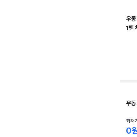
우동
1펜 
우동 
최저
0