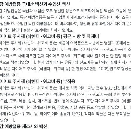
감 예방접종 국내산 백신과 수입산 백신
감 예방접종은 국산과 수입산 모두 동일한 성분으로 제조되어 독감 백신의 효능에 
이가 없어요. 독감 예방접종은 모든 기업들이 세계보건기구에서 동일한 바이러스를
 생산돼요. 수입된 독감 예방접종이 더 비싸더라도, 생산과 유통 과정에서 차이가 존
감 백신 본연의 성분과 효과에는 차이가 없어요.
이어트 주사제 (삭센다 · 위고비 등) 평균 처방 및 약제비
이어트 주사제 (삭센다 · 위고비 등)는 비급여 의약품으로 처방하는 병원과 조제하는
 처방비 및 약제비가 상이할 수 있습니다. 다이어트 주사제 (삭센다 · 위고비 등) 제
보노디스트 사에 따르면 현재 다이어트 주사제 (위고비) 국내 출하가는 한 펜당 약 3
원으로 책정되었습니다. 현재 업계에서는 유통비와 진료비를 포함하면 실제 환자가
 비용은 다이어트 주사제 (삭센다 · 위고비 등) 한 펜당 80만원~100만원으로 형성
 예상됩니다.
이어트 주사제 (삭센다 · 위고비 등) 부작용
이어트 주사제 (삭센다 · 위고비 등)는 대체로 식욕 억제, 지방 흡수 감소, 신진대사 
 방식으로 작용합니다. 대표적인 다이어트 주사제 (삭센다 · 위고비 등)의 흔한 부작
 오심, 구토, 복통, 설사, 메스꺼움, 변비 등이 있습니다. 또한 다이어트 주사제 (삭센다
비 등)는 사람에 따라 알레르기 반응, 우울증, 자살 충동 등도 유발할 수 있습니다. 
사제 (삭센다 · 위고비 등) 외에도 여러 종류가 있으며, 각각의 약물은 다른 부작용을
 있습니다.
감 예방접종 제조사와 백신