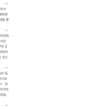
있어서
 배분받
재할 뿐
 약국마
조사인
7만 2
 부담하
될 것으
촉진 등
용으로
 · 위
다이어트
 보일