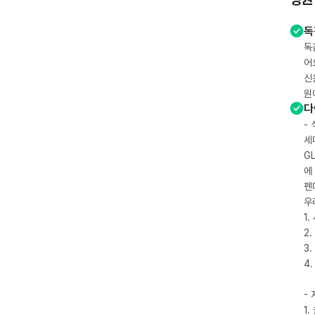
독
독
어
신
원
다
-
세
G
에
펜
우
1
2.
3.
4
-
1