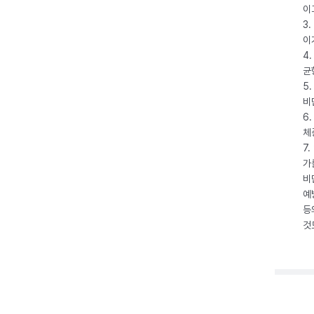
이
3
이
4
균
5
비
6
체
7
가
비
예
등
것