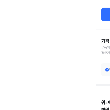
가격 
우동의
평균가
위고
병원