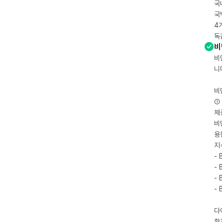
국
국
4
독
비
비
니
비
① 
체
비
용
지
- 
- 
- 
-
다
환