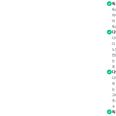
독
독
차
아
독
다
다
다
노
천
는
로
다
다
의
는
고
주
수
독