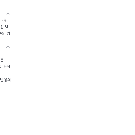
 나뉘
독감 백
분의 병
들은
중 조절
오남용의