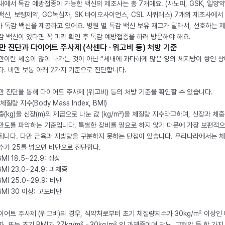
내에서 독감 예방접종이 가능한 백신의 제조사는 총 7개에요. (사노피, GSK, 일양약
백신, 보령제약, GC녹십자, SK 바이오사이언스, CSL 시퀴러스) 7개의 제조사에서 
가 독감 백신을 제공하고 있어요. 병원 별 독감 백신 보유 재고가 달라서, 선호하는 
감 백신이 있다면 꼭 미리 확인 후 독감 예방접종을 하러 방문해야 해요.
만 진단과 다이어트 주사제 (삭센다 · 위고비 등) 처방 기준
만이란 체중이 많이 나가는 것이 아닌 “체내에 과다하게 많은 양의 체지방이 쌓인 상
다. 비만 보통 아래 2가지 기준으로 진단합니다.
만 진단을 통해 다이어트 주사제 (위고비) 등의 처방 기준을 확인할 수 있습니다.
체질량 지수(Body Mass Index, BMI)
중(kg)을 신장(m)의 제곱으로 나눈 값 (kg/m²)을 체질량 지수라고하며, 신장과 체
만도를 파악하는 기준입니다. 특별한 장비를 필요로 하지 않기 때문에 가장 보편적으
됩니다. 다만 근육과 지방량을 구분하지 못하는 단점이 있습니다. 우리나라에서는 
수가 25를 넘으면 비만으로 진단합다.
BMI 18.5~22.9: 정상
BMI 23.0~24.9: 과체중
BMI 25.0~29.9: 비만
 BMI 30 이상: 고도비만
이어트 주사제 (위고비)의 경우, 식약처로부터 초기 체질량지수가 30kg/m² 이상인
자, 또는 초기 BMI가 27kg/m² ~30kg/m² 인 과체중이며 당뇨, 고혈압 등 한 가지