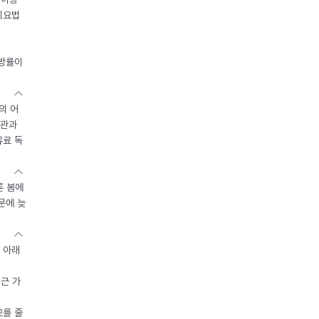
이요법
지방률이
의 어
기관과
유료 독
른 봄에
문에 늦
 아래
접근 가
모를 줄