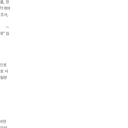
품, 한
11개의
제조사,
태” 입
중으로
로 사
체질량
 비만
 이상