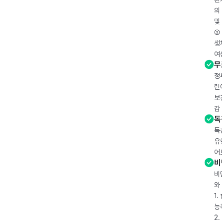
의
및
② 
생
여
무
정
린
보
감
독
독
유
어
비
비
와
1
능
2