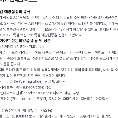
감 예방접종의 종류
감 예방접종은 예방할 수 있는 독감 바이러스 종류의 수에 따라 3가와 4가 백신으로
요. 3가 독감 백신은 A형 바이러스 2가지와 B형 바이러스 1가지를 예방하고, 4가 
은 인플루엔자 A형과 B형 바이러스를 각각 2가지씩 예방할 수 있어요. 현재는 대부
에서 4가 독감 백신으로 독감 예방접종을 진행하고 있어요.
이어트 전문의약품 종류 및 성분
 식욕억제제 (삭센다 · 위고비 등)
마글루티드와 리라클루타이드 성분을 가진 위고비와 삭센다 같은 다이어트 주사제
LP-1 수용체 효능제로 작용하여 포만감 및 팽만감 증가와 함께, 식욕을 감소시켜 체
 도움을 줍니다.
디메트라진 및 펜터민 성분의 식욕억제제는 향정신성 의약품에 해당되며, 내성 및 
려가 있어 의료진의 지도 하에 복용해야 합니다.
. 세마글루티드 (Semaglutide): 위고비, 오젬픽
 리라클루타이드 (Liraglutide): 삭센다
 펜디메트라진 (Phendimetrazine): 디어트, 페닝, 푸링
. 펜터민 (Phentermine): 로우칼, 큐시미아, 휴터민세미, 디에타민, 아디펙스
 지방흡수억제제 (제니칼, 올리시스 등)
. 올리스타트 (Orlistat): 제니칼, 올리시스, 제니엑스,제니로우,리피다운, 올리엣