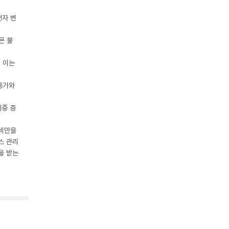
전자 변
몬 불
, 이는
 증가와
체중 증
 비만을
스 관리
을 받는