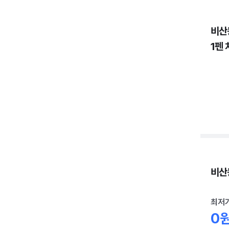
비산
1펜 
비산동
최저
0