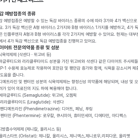
감 예방접종의 종류
감 예방접종은 예방할 수 있는 독감 바이러스 종류의 수에 따라 3가와 4가 백신으로
요. 3가 독감 백신은 A형 바이러스 2가지와 B형 바이러스 1가지를 예방하고, 4가 
은 인플루엔자 A형과 B형 바이러스를 각각 2가지씩 예방할 수 있어요. 현재는 대부
에서 4가 독감 백신으로 독감 예방접종을 진행하고 있어요.
이어트 전문의약품 종류 및 성분
 식욕억제제 (삭센다 · 위고비 등)
마글루티드와 리라클루타이드 성분을 가진 위고비와 삭센다 같은 다이어트 주사제
LP-1 수용체 효능제로 작용하여 포만감 및 팽만감 증가와 함께, 식욕을 감소시켜 체
 도움을 줍니다.
디메트라진 및 펜터민 성분의 식욕억제제는 향정신성 의약품에 해당되며, 내성 및 
려가 있어 의료진의 지도 하에 복용해야 합니다.
. 세마글루티드 (Semaglutide): 위고비, 오젬픽
 리라클루타이드 (Liraglutide): 삭센다
 펜디메트라진 (Phendimetrazine): 디어트, 페닝, 푸링
. 펜터민 (Phentermine): 로우칼, 큐시미아, 휴터민세미, 디에타민, 아디펙스
 지방흡수억제제 (제니칼, 올리시스 등)
. 올리스타트 (Orlistat): 제니칼, 올리시스, 제니엑스,제니로우,리피다운, 올리엣