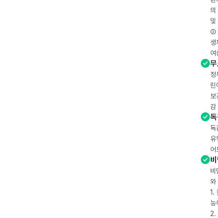
의
및
② 
생
여
무
정
린
보
감
독
독
유
어
비
비
와
1
능
2