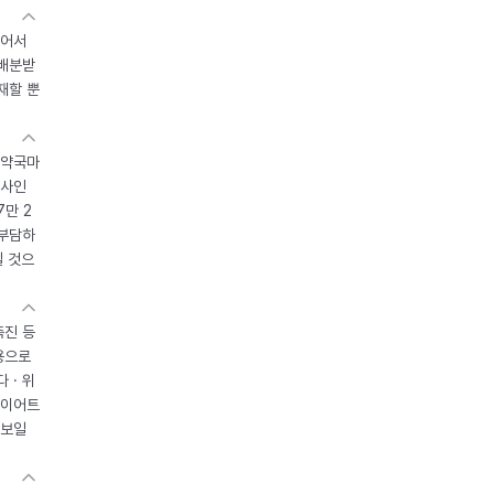
있어서
 배분받
재할 뿐
 약국마
조사인
7만 2
 부담하
될 것으
촉진 등
용으로
 · 위
다이어트
 보일