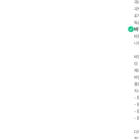
국
국
4
독
비
비
니
비
① 
체
비
용
지
- 
- 
- 
-
다
환