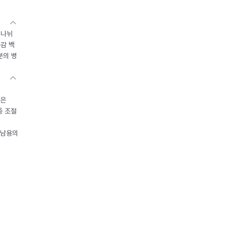
 나뉘
독감 백
분의 병
들은
중 조절
오남용의