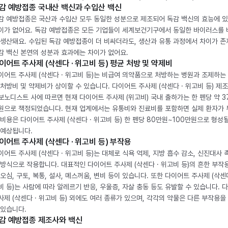
감 예방접종 국내산 백신과 수입산 백신
감 예방접종은 국산과 수입산 모두 동일한 성분으로 제조되어 독감 백신의 효능에 
이가 없어요. 독감 예방접종은 모든 기업들이 세계보건기구에서 동일한 바이러스를
 생산돼요. 수입된 독감 예방접종이 더 비싸더라도, 생산과 유통 과정에서 차이가 존
감 백신 본연의 성분과 효과에는 차이가 없어요.
이어트 주사제 (삭센다 · 위고비 등) 평균 처방 및 약제비
이어트 주사제 (삭센다 · 위고비 등)는 비급여 의약품으로 처방하는 병원과 조제하는
 처방비 및 약제비가 상이할 수 있습니다. 다이어트 주사제 (삭센다 · 위고비 등) 제
보노디스트 사에 따르면 현재 다이어트 주사제 (위고비) 국내 출하가는 한 펜당 약 3
원으로 책정되었습니다. 현재 업계에서는 유통비와 진료비를 포함하면 실제 환자가
 비용은 다이어트 주사제 (삭센다 · 위고비 등) 한 펜당 80만원~100만원으로 형성
 예상됩니다.
이어트 주사제 (삭센다 · 위고비 등) 부작용
이어트 주사제 (삭센다 · 위고비 등)는 대체로 식욕 억제, 지방 흡수 감소, 신진대사 
 방식으로 작용합니다. 대표적인 다이어트 주사제 (삭센다 · 위고비 등)의 흔한 부작
 오심, 구토, 복통, 설사, 메스꺼움, 변비 등이 있습니다. 또한 다이어트 주사제 (삭센다
비 등)는 사람에 따라 알레르기 반응, 우울증, 자살 충동 등도 유발할 수 있습니다. 
사제 (삭센다 · 위고비 등) 외에도 여러 종류가 있으며, 각각의 약물은 다른 부작용을
 있습니다.
감 예방접종 제조사와 백신