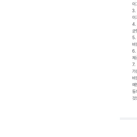
이
3
이
4
균
5
비
6
체
7
가
비
예
등
것