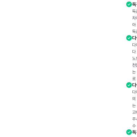
독
독
차
아
독
다
다
다
노
천
는
로
다
다
의
는
고
주
수
독