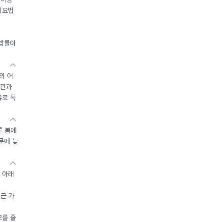
이요법
지방률이
의 어
기관과
유료 독
른 봄에
문에 늦
 아래
접근 가
모를 줄