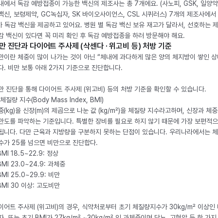
내에서 독감 예방접종이 가능한 백신의 제조사는 총 7개에요. (사노피, GSK, 일양약
백신, 보령제약, GC녹십자, SK 바이오사이언스, CSL 시퀴러스) 7개의 제조사에서 
가 독감 백신을 제공하고 있어요. 병원 별 독감 백신 보유 재고가 달라서, 선호하는 
감 백신이 있다면 꼭 미리 확인 후 독감 예방접종을 하러 방문해야 해요.
만 진단과 다이어트 주사제 (삭센다 · 위고비 등) 처방 기준
만이란 체중이 많이 나가는 것이 아닌 “체내에 과다하게 많은 양의 체지방이 쌓인 상
다. 비만 보통 아래 2가지 기준으로 진단합니다.
만 진단을 통해 다이어트 주사제 (위고비) 등의 처방 기준을 확인할 수 있습니다.
체질량 지수(Body Mass Index, BMI)
중(kg)을 신장(m)의 제곱으로 나눈 값 (kg/m²)을 체질량 지수라고하며, 신장과 체
만도를 파악하는 기준입니다. 특별한 장비를 필요로 하지 않기 때문에 가장 보편적으
됩니다. 다만 근육과 지방량을 구분하지 못하는 단점이 있습니다. 우리나라에서는 
수가 25를 넘으면 비만으로 진단합다.
BMI 18.5~22.9: 정상
BMI 23.0~24.9: 과체중
BMI 25.0~29.9: 비만
 BMI 30 이상: 고도비만
이어트 주사제 (위고비)의 경우, 식약처로부터 초기 체질량지수가 30kg/m² 이상인
자, 또는 초기 BMI가 27kg/m² ~30kg/m² 인 과체중이며 당뇨, 고혈압 등 한 가지