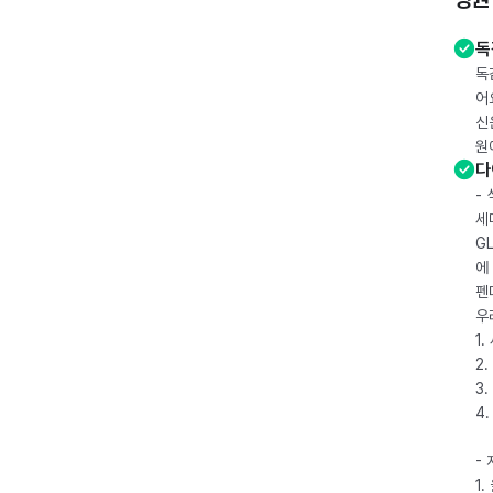
독
독
어
신
원
다
-
세
G
에
펜
우
1
2.
3.
4
-
1