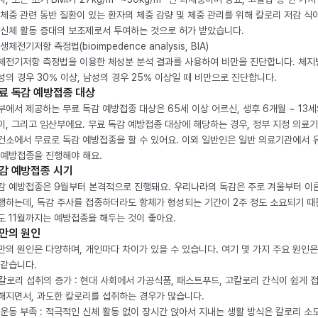
 체중 관련 동반 질환이 있는 환자의 체중 감량 및 체중 관리를 위해 칼로리 저감 식
 신체 활동 증대의 보조제로서 투여하는 것으로 허가 받았습니다.
생체전기저항 측정법(bioimpedence analysis, BIA)
체전기저항 측정법을 이용한 체성분 분석 결과를 사용하여 비만을 진단합니다. 체
성의 경우 30% 이상, 남성의 경우 25% 이상일 때 비만으로 진단합니다.
료 독감 예방접종 대상
부에서 제공하는 무료 독감 예방접종 대상은 65세 이상 어르신, 생후 6개월 ~ 13세
이, 그리고 임산부에요. 무료 독감 예방접종 대상에 해당하는 경우, 정부 지정 의료
건소에서 무료로 독감 예방접종을 할 수 있어요. 이외 일반인은 일반 의료기관에서 
 예방접종을 진행해야 해요.
감 예방접종 시기
감 예방접종은 9월부터 본격적으로 진행돼요. 우리나라의 독감은 주로 겨울부터 이
행하는데, 독감 주사를 접종하더라도 항체가 형성되는 기간이 2주 정도 소요되기 때
도 11월까지는 예방접종을 해두는 것이 좋아요.
만의 원인
만의 원인은 다양하며, 개인마다 차이가 있을 수 있습니다. 여기 몇 가지 주요 원인은
 같습니다.
. 칼로리 섭취의 증가 : 현대 사회에서 가공식품, 패스트푸드, 고칼로리 간식이 쉽게 
해지면서, 과도한 칼로리를 섭취하는 경우가 많습니다.
. 운동 부족 : 적극적인 신체 활동 없이 장시간 앉아서 지내는 생활 방식은 칼로리 소