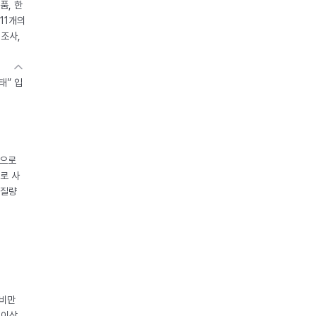
품, 한
11개의
제조사,
태” 입
중으로
로 사
체질량
 비만
 이상