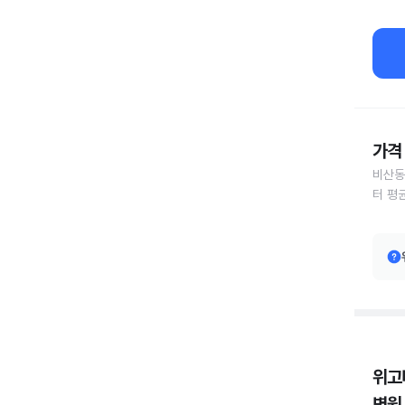
가격 
비산동
터 평
위고
병원