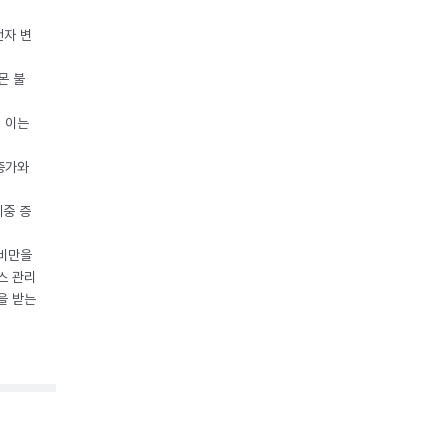
전자 변
몬 불
, 이는
 증가와
체중 증
 비만을
스 관리
을 받는