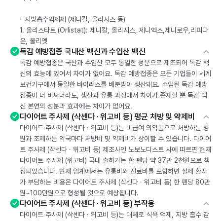
- 지방흡수억제제 (제니칼, 올리시스 등)
1. 올리스타트 (Orlistat): 제니칼, 올리시스, 제니엑스,제니로우,리피다
운, 올리엣
독감 예방접종 국내산 백신과 수입산 백신
독감 예방접종은 국산과 수입산 모두 동일한 성분으로 제조되어 독감 백
신의 효능에 있어서 차이가 없어요. 독감 예방접종은 모든 기업들이 세계
보건기구에서 동일한 바이러스를 배분받아 생산돼요. 수입된 독감 예방
접종이 더 비싸더라도, 생산과 유통 과정에서 차이가 존재할 뿐 독감 백
신 본연의 성분과 효과에는 차이가 없어요.
다이어트 주사제 (삭센다 · 위고비 등) 평균 처방 및 약제비
다이어트 주사제 (삭센다 · 위고비 등)는 비급여 의약품으로 처방하는 병
원과 조제하는 약국마다 처방비 및 약제비가 상이할 수 있습니다. 다이어
트 주사제 (삭센다 · 위고비 등) 제조사인 노보노디스트 사에 따르면 현재
다이어트 주사제 (위고비) 국내 출하가는 한 펜당 약 37만 2천원으로 책
정되었습니다. 현재 업계에서는 유통비와 진료비를 포함하면 실제 환자
가 부담하는 비용은 다이어트 주사제 (삭센다 · 위고비 등) 한 펜당 80만
원~100만원으로 형성될 것으로 예상됩니다.
다이어트 주사제 (삭센다 · 위고비 등) 부작용
다이어트 주사제 (삭센다 · 위고비 등)는 대체로 식욕 억제, 지방 흡수 감