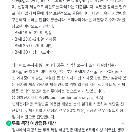
체중(kg)을 신장(m)의 제곱으로 나눈 값 (kg/m²)을 체질량 지수라고하
며, 신장과 체중으로 비만도를 파악하는 기준입니다. 특별한 장비를 필요
로 하지 않기 때문에 가장 보편적으로 사용됩니다. 다만 근육과 지방량을
구분하지 못하는 단점이 있습니다. 우리나라에서는 체질량 지수가 25를
넘으면 비만으로 진단합다.
- BMI 18.5~22.9: 정상
- BMI 23.0~24.9: 과체중
- BMI 25.0~29.9: 비만
- BMI 30 이상: 고도비만
다이어트 주사제 (위고비)의 경우, 식약처로부터 초기 체질량지수가
30kg/m² 이상인 비만 환자, 또는 초기 BMI가 27kg/m² ~30kg/m²
인 과체중이며 당뇨, 고혈압 등 한 가지 이상의 체중 관련 동반 질환이 있
는 환자의 체중 감량 및 체중 관리를 위해 칼로리 저감 식이요법 및 신체
활동 증대의 보조제로서 투여하는 것으로 허가 받았습니다.
② 생체전기저항 측정법(bioimpedence analysis, BIA)
생체전기저항 측정법을 이용한 체성분 분석 결과를 사용하여 비만을 진
단합니다. 체지방률이 여성의 경우 30% 이상, 남성의 경우 25% 이상
일 때 비만으로 진단합니다.
무료 독감 예방접종 대상
정부에서 제공하는 무료 독감 예방접종 대상은 65세 이상 어르신, 생후