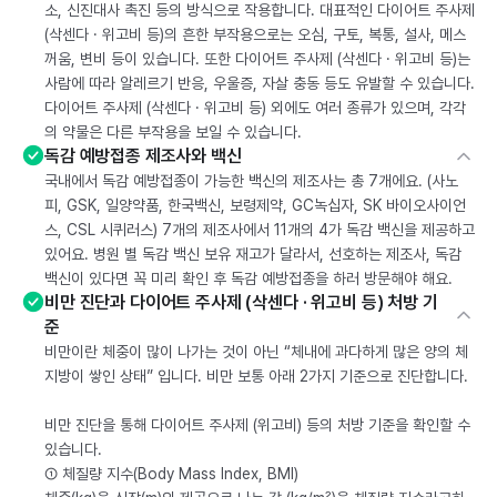
소, 신진대사 촉진 등의 방식으로 작용합니다. 대표적인 다이어트 주사제
(삭센다 · 위고비 등)의 흔한 부작용으로는 오심, 구토, 복통, 설사, 메스
꺼움, 변비 등이 있습니다. 또한 다이어트 주사제 (삭센다 · 위고비 등)는
사람에 따라 알레르기 반응, 우울증, 자살 충동 등도 유발할 수 있습니다.
다이어트 주사제 (삭센다 · 위고비 등) 외에도 여러 종류가 있으며, 각각
의 약물은 다른 부작용을 보일 수 있습니다.
독감 예방접종 제조사와 백신
국내에서 독감 예방접종이 가능한 백신의 제조사는 총 7개에요. (사노
피, GSK, 일양약품, 한국백신, 보령제약, GC녹십자, SK 바이오사이언
스, CSL 시퀴러스) 7개의 제조사에서 11개의 4가 독감 백신을 제공하고
있어요. 병원 별 독감 백신 보유 재고가 달라서, 선호하는 제조사, 독감
백신이 있다면 꼭 미리 확인 후 독감 예방접종을 하러 방문해야 해요.
비만 진단과 다이어트 주사제 (삭센다 · 위고비 등) 처방 기
준
비만이란 체중이 많이 나가는 것이 아닌 “체내에 과다하게 많은 양의 체
지방이 쌓인 상태” 입니다. 비만 보통 아래 2가지 기준으로 진단합니다.
비만 진단을 통해 다이어트 주사제 (위고비) 등의 처방 기준을 확인할 수
있습니다.
① 체질량 지수(Body Mass Index, BMI)