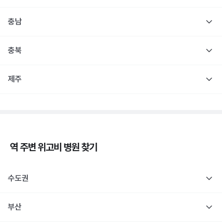
충남
충북
제주
역 주변
위고비
병원 찾기
수도권
부산