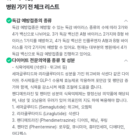
병원 가기 전 체크 리스트
독감 예방접종의 종류
독감 예방접종은 예방할 수 있는 독감 바이러스 종류의 수에 따라 3가와
4가 백신으로 나뉘어요. 3가 독감 백신은 A형 바이러스 2가지와 B형 바
이러스 1가지를 예방하고, 4가 독감 백신은 인플루엔자 A형과 B형 바이
러스를 각각 2가지씩 예방할 수 있어요. 현재는 대부분의 병원에서 4가
독감 백신으로 독감 예방접종을 진행하고 있어요.
다이어트 전문의약품 종류 및 성분
- 식욕억제제 (삭센다 · 위고비 등)
세마글루티드와 리라클루타이드 성분을 가진 위고비와 삭센다 같은 다이
어트 주사제들은 GLP-1 수용체 효능제로 작용하여 포만감 및 팽만감 증
가와 함께, 식욕을 감소시켜 체중 조절에 도움을 줍니다.
펜디메트라진 및 펜터민 성분의 식욕억제제는 향정신성 의약품에 해당되
며, 내성 및 오남용의 우려가 있어 의료진의 지도 하에 복용해야 합니다.
1. 세마글루티드 (Semaglutide): 위고비, 오젬픽
2. 리라클루타이드 (Liraglutide): 삭센다
3. 펜디메트라진 (Phendimetrazine): 디어트, 페닝, 푸링
4. 펜터민 (Phentermine): 로우칼, 큐시미아, 휴터민세미, 디에타민,
아디펙스