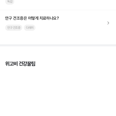
독감
안구 건조증은 어떻게 치료하나요?
안구 건조증
다래끼
위고비 건강꿀팁
열사병 후유증, 언제까지 지켜볼까
3분 꿀팁
열사병 응급처치, 어디까지 식혀야할까?
3분 꿀팁