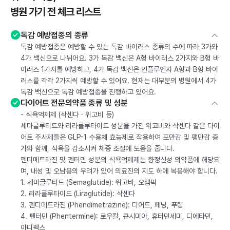
병원 가기 전 체크 리스트
독감 예방접종의 종류
독감 예방접종은 예방할 수 있는 독감 바이러스 종류의 수에 따라 3가와
4가 백신으로 나뉘어요. 3가 독감 백신은 A형 바이러스 2가지와 B형 바
이러스 1가지를 예방하고, 4가 독감 백신은 인플루엔자 A형과 B형 바이
러스를 각각 2가지씩 예방할 수 있어요. 현재는 대부분의 병원에서 4가
독감 백신으로 독감 예방접종을 진행하고 있어요.
다이어트 전문의약품 종류 및 성분
- 식욕억제제 (삭센다 · 위고비 등)
세마글루티드와 리라클루타이드 성분을 가진 위고비와 삭센다 같은 다이
어트 주사제들은 GLP-1 수용체 효능제로 작용하여 포만감 및 팽만감 증
가와 함께, 식욕을 감소시켜 체중 조절에 도움을 줍니다.
펜디메트라진 및 펜터민 성분의 식욕억제제는 향정신성 의약품에 해당되
며, 내성 및 오남용의 우려가 있어 의료진의 지도 하에 복용해야 합니다.
1. 세마글루티드 (Semaglutide): 위고비, 오젬픽
2. 리라클루타이드 (Liraglutide): 삭센다
3. 펜디메트라진 (Phendimetrazine): 디어트, 페닝, 푸링
4. 펜터민 (Phentermine): 로우칼, 큐시미아, 휴터민세미, 디에타민,
아디펙스