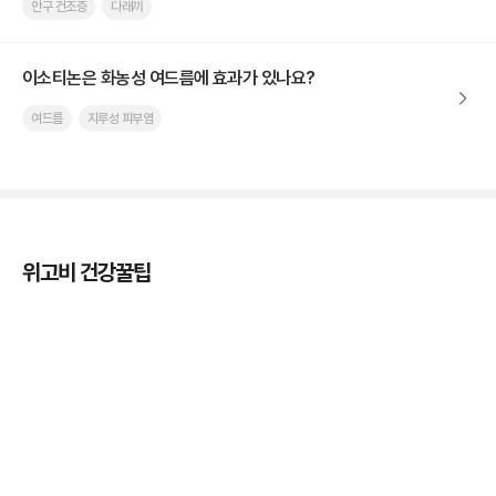
안구 건조증
다래끼
이소티논은 화농성 여드름에 효과가 있나요?
여드름
지루성 피부염
위고비 건강꿀팁
마운자로 효과, 언제부터 나타날까?
3분 꿀팁 ㆍ #마운자로
마운자로 온누리상품권으로 결제 가능한가요? — 최
저가 처방 꿀팁