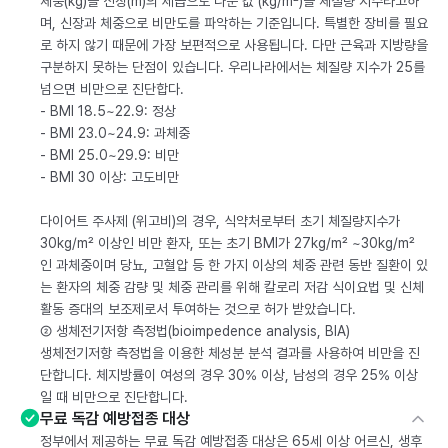
체중(kg)을 신장(m)의 제곱으로 나눈 값 (kg/m²)을 체질량 지수라고하
며, 신장과 체중으로 비만도를 파악하는 기준입니다. 특별한 장비를 필요
로 하지 않기 때문에 가장 보편적으로 사용됩니다. 다만 근육과 지방량을
구분하지 못하는 단점이 있습니다. 우리나라에서는 체질량 지수가 25를
넘으면 비만으로 진단합다.
- BMI 18.5~22.9: 정상
- BMI 23.0~24.9: 과체중
- BMI 25.0~29.9: 비만
- BMI 30 이상: 고도비만
다이어트 주사제 (위고비)의 경우, 식약처로부터 초기 체질량지수가
30kg/m² 이상인 비만 환자, 또는 초기 BMI가 27kg/m² ~30kg/m²
인 과체중이며 당뇨, 고혈압 등 한 가지 이상의 체중 관련 동반 질환이 있
는 환자의 체중 감량 및 체중 관리를 위해 칼로리 저감 식이요법 및 신체
활동 증대의 보조제로서 투여하는 것으로 허가 받았습니다.
② 생체전기저항 측정법(bioimpedence analysis, BIA)
생체전기저항 측정법을 이용한 체성분 분석 결과를 사용하여 비만을 진
단합니다. 체지방률이 여성의 경우 30% 이상, 남성의 경우 25% 이상
일 때 비만으로 진단합니다.
무료 독감 예방접종 대상
정부에서 제공하는 무료 독감 예방접종 대상은 65세 이상 어르신, 생후