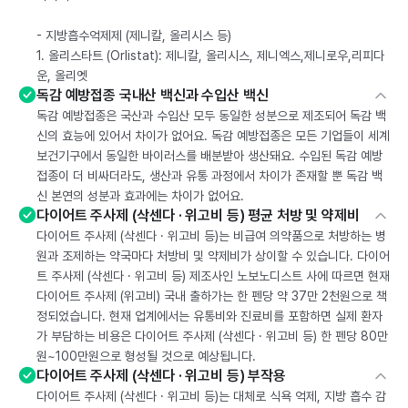
- 지방흡수억제제 (제니칼, 올리시스 등)
1. 올리스타트 (Orlistat): 제니칼, 올리시스, 제니엑스,제니로우,리피다
운, 올리엣
독감 예방접종 국내산 백신과 수입산 백신
독감 예방접종은 국산과 수입산 모두 동일한 성분으로 제조되어 독감 백
신의 효능에 있어서 차이가 없어요. 독감 예방접종은 모든 기업들이 세계
보건기구에서 동일한 바이러스를 배분받아 생산돼요. 수입된 독감 예방
접종이 더 비싸더라도, 생산과 유통 과정에서 차이가 존재할 뿐 독감 백
신 본연의 성분과 효과에는 차이가 없어요.
다이어트 주사제 (삭센다 · 위고비 등) 평균 처방 및 약제비
다이어트 주사제 (삭센다 · 위고비 등)는 비급여 의약품으로 처방하는 병
원과 조제하는 약국마다 처방비 및 약제비가 상이할 수 있습니다. 다이어
트 주사제 (삭센다 · 위고비 등) 제조사인 노보노디스트 사에 따르면 현재
다이어트 주사제 (위고비) 국내 출하가는 한 펜당 약 37만 2천원으로 책
정되었습니다. 현재 업계에서는 유통비와 진료비를 포함하면 실제 환자
가 부담하는 비용은 다이어트 주사제 (삭센다 · 위고비 등) 한 펜당 80만
원~100만원으로 형성될 것으로 예상됩니다.
다이어트 주사제 (삭센다 · 위고비 등) 부작용
다이어트 주사제 (삭센다 · 위고비 등)는 대체로 식욕 억제, 지방 흡수 감