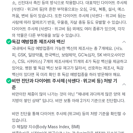
소, 신진대사 촉진 등의 방식으로 작용합니다. 대표적인 다이어트 주사제
(삭센다 · 위고비 등)의 흔한 부작용으로는 오심, 구토, 복통, 설사, 메스
꺼움, 변비 등이 있습니다. 또한 다이어트 주사제 (삭센다 · 위고비 등)는
사람에 따라 알레르기 반응, 우울증, 자살 충동 등도 유발할 수 있습니다.
다이어트 주사제 (삭센다 · 위고비 등) 외에도 여러 종류가 있으며, 각각
의 약물은 다른 부작용을 보일 수 있습니다.
독감 예방접종 제조사와 백신
국내에서 독감 예방접종이 가능한 백신의 제조사는 총 7개에요. (사노
피, GSK, 일양약품, 한국백신, 보령제약, GC녹십자, SK 바이오사이언
스, CSL 시퀴러스) 7개의 제조사에서 11개의 4가 독감 백신을 제공하고
있어요. 병원 별 독감 백신 보유 재고가 달라서, 선호하는 제조사, 독감
백신이 있다면 꼭 미리 확인 후 독감 예방접종을 하러 방문해야 해요.
비만 진단과 다이어트 주사제 (삭센다 · 위고비 등) 처방 기
준
비만이란 체중이 많이 나가는 것이 아닌 “체내에 과다하게 많은 양의 체
지방이 쌓인 상태” 입니다. 비만 보통 아래 2가지 기준으로 진단합니다.
비만 진단을 통해 다이어트 주사제 (위고비) 등의 처방 기준을 확인할 수
있습니다.
① 체질량 지수(Body Mass Index, BMI)