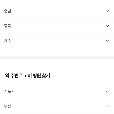
충남
충북
제주
역 주변
위고비
병원 찾기
수도권
부산