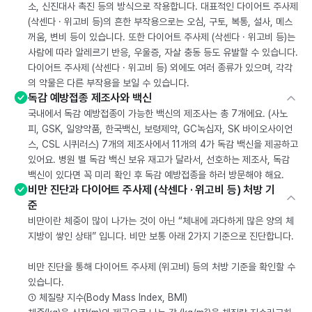
소, 신진대사 촉진 등의 방식으로 작용합니다. 대표적인 다이어트 주사제
(삭센다 · 위고비 등)의 흔한 부작용으로는 오심, 구토, 복통, 설사, 메스
꺼움, 변비 등이 있습니다. 또한 다이어트 주사제 (삭센다 · 위고비 등)는
사람에 따라 알레르기 반응, 우울증, 자살 충동 등도 유발할 수 있습니다.
다이어트 주사제 (삭센다 · 위고비 등) 외에도 여러 종류가 있으며, 각각
의 약물은 다른 부작용을 보일 수 있습니다.
독감 예방접종 제조사와 백신
국내에서 독감 예방접종이 가능한 백신의 제조사는 총 7개에요. (사노
피, GSK, 일양약품, 한국백신, 보령제약, GC녹십자, SK 바이오사이언
스, CSL 시퀴러스) 7개의 제조사에서 11개의 4가 독감 백신을 제공하고
있어요. 병원 별 독감 백신 보유 재고가 달라서, 선호하는 제조사, 독감
백신이 있다면 꼭 미리 확인 후 독감 예방접종을 하러 방문해야 해요.
비만 진단과 다이어트 주사제 (삭센다 · 위고비 등) 처방 기
준
비만이란 체중이 많이 나가는 것이 아닌 “체내에 과다하게 많은 양의 체
지방이 쌓인 상태” 입니다. 비만 보통 아래 2가지 기준으로 진단합니다.
비만 진단을 통해 다이어트 주사제 (위고비) 등의 처방 기준을 확인할 수
있습니다.
① 체질량 지수(Body Mass Index, BMI)