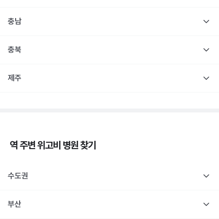
충남
충북
제주
역 주변
위고비
병원 찾기
수도권
부산