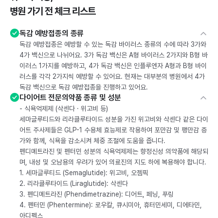
병원 가기 전 체크 리스트
독감 예방접종의 종류
독감 예방접종은 예방할 수 있는 독감 바이러스 종류의 수에 따라 3가와
4가 백신으로 나뉘어요. 3가 독감 백신은 A형 바이러스 2가지와 B형 바
이러스 1가지를 예방하고, 4가 독감 백신은 인플루엔자 A형과 B형 바이
러스를 각각 2가지씩 예방할 수 있어요. 현재는 대부분의 병원에서 4가
독감 백신으로 독감 예방접종을 진행하고 있어요.
다이어트 전문의약품 종류 및 성분
- 식욕억제제 (삭센다 · 위고비 등)
세마글루티드와 리라클루타이드 성분을 가진 위고비와 삭센다 같은 다이
어트 주사제들은 GLP-1 수용체 효능제로 작용하여 포만감 및 팽만감 증
가와 함께, 식욕을 감소시켜 체중 조절에 도움을 줍니다.
펜디메트라진 및 펜터민 성분의 식욕억제제는 향정신성 의약품에 해당되
며, 내성 및 오남용의 우려가 있어 의료진의 지도 하에 복용해야 합니다.
1. 세마글루티드 (Semaglutide): 위고비, 오젬픽
2. 리라클루타이드 (Liraglutide): 삭센다
3. 펜디메트라진 (Phendimetrazine): 디어트, 페닝, 푸링
4. 펜터민 (Phentermine): 로우칼, 큐시미아, 휴터민세미, 디에타민,
아디펙스