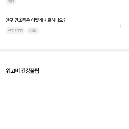
독감
안구 건조증은 어떻게 치료하나요?
안구 건조증
다래끼
위고비 건강꿀팁
열사병 후유증, 언제까지 지켜볼까
3분 꿀팁
열사병 응급처치, 어디까지 식혀야할까?
3분 꿀팁