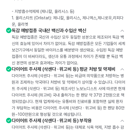
- 지방흡수억제제 (제니칼, 올리시스 등)
1. 올리스타트 (Orlistat): 제니칼, 올리시스, 제니엑스,제니로우,리피다
운, 올리엣
독감 예방접종 국내산 백신과 수입산 백신
독감 예방접종은 국산과 수입산 모두 동일한 성분으로 제조되어 독감 백
신의 효능에 있어서 차이가 없어요. 독감 예방접종은 모든 기업들이 세계
보건기구에서 동일한 바이러스를 배분받아 생산돼요. 수입된 독감 예방
접종이 더 비싸더라도, 생산과 유통 과정에서 차이가 존재할 뿐 독감 백
신 본연의 성분과 효과에는 차이가 없어요.
다이어트 주사제 (삭센다 · 위고비 등) 평균 처방 및 약제비
다이어트 주사제 (삭센다 · 위고비 등)는 비급여 의약품으로 처방하는 병
원과 조제하는 약국마다 처방비 및 약제비가 상이할 수 있습니다. 다이어
트 주사제 (삭센다 · 위고비 등) 제조사인 노보노디스트 사에 따르면 현재
다이어트 주사제 (위고비) 국내 출하가는 한 펜당 약 37만 2천원으로 책
정되었습니다. 현재 업계에서는 유통비와 진료비를 포함하면 실제 환자
가 부담하는 비용은 다이어트 주사제 (삭센다 · 위고비 등) 한 펜당 80만
원~100만원으로 형성될 것으로 예상됩니다.
다이어트 주사제 (삭센다 · 위고비 등) 부작용
다이어트 주사제 (삭센다 · 위고비 등)는 대체로 식욕 억제, 지방 흡수 감