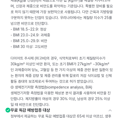
체중(kg)을 신장(m)의 제곱으로 나눈 값 (kg/m²)을 체질량 지수라고하
며, 신장과 체중으로 비만도를 파악하는 기준입니다. 특별한 장비를 필요
로 하지 않기 때문에 가장 보편적으로 사용됩니다. 다만 근육과 지방량을
구분하지 못하는 단점이 있습니다. 우리나라에서는 체질량 지수가 25를
넘으면 비만으로 진단합다.
- BMI 18.5~22.9: 정상
- BMI 23.0~24.9: 과체중
- BMI 25.0~29.9: 비만
- BMI 30 이상: 고도비만
다이어트 주사제 (위고비)의 경우, 식약처로부터 초기 체질량지수가
30kg/m² 이상인 비만 환자, 또는 초기 BMI가 27kg/m² ~30kg/m²
인 과체중이며 당뇨, 고혈압 등 한 가지 이상의 체중 관련 동반 질환이 있
는 환자의 체중 감량 및 체중 관리를 위해 칼로리 저감 식이요법 및 신체
활동 증대의 보조제로서 투여하는 것으로 허가 받았습니다.
② 생체전기저항 측정법(bioimpedence analysis, BIA)
생체전기저항 측정법을 이용한 체성분 분석 결과를 사용하여 비만을 진
단합니다. 체지방률이 여성의 경우 30% 이상, 남성의 경우 25% 이상
일 때 비만으로 진단합니다.
무료 독감 예방접종 대상
정부에서 제공하는 무료 독감 예방접종 대상은 65세 이상 어르신, 생후