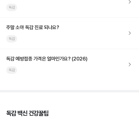
독감
주말 소아 독감 진료 되나요?
독감
독감 예방접종 가격은 얼마인가요? (2026)
독감
독감 백신 건강꿀팁
독감의 종류, 감염성과 전파력의 차이