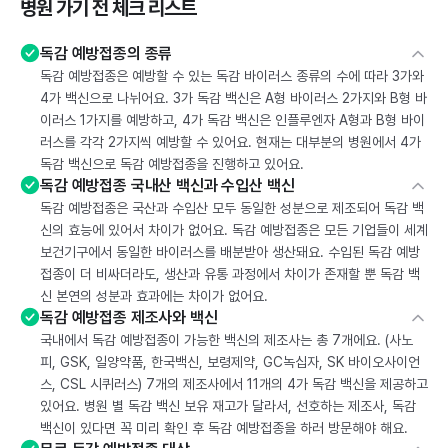
병원 가기 전 체크 리스트
독감 예방접종의 종류
독감 예방접종은 예방할 수 있는 독감 바이러스 종류의 수에 따라 3가와
4가 백신으로 나뉘어요. 3가 독감 백신은 A형 바이러스 2가지와 B형 바
이러스 1가지를 예방하고, 4가 독감 백신은 인플루엔자 A형과 B형 바이
러스를 각각 2가지씩 예방할 수 있어요. 현재는 대부분의 병원에서 4가
독감 백신으로 독감 예방접종을 진행하고 있어요.
독감 예방접종 국내산 백신과 수입산 백신
독감 예방접종은 국산과 수입산 모두 동일한 성분으로 제조되어 독감 백
신의 효능에 있어서 차이가 없어요. 독감 예방접종은 모든 기업들이 세계
보건기구에서 동일한 바이러스를 배분받아 생산돼요. 수입된 독감 예방
접종이 더 비싸더라도, 생산과 유통 과정에서 차이가 존재할 뿐 독감 백
신 본연의 성분과 효과에는 차이가 없어요.
독감 예방접종 제조사와 백신
국내에서 독감 예방접종이 가능한 백신의 제조사는 총 7개에요. (사노
피, GSK, 일양약품, 한국백신, 보령제약, GC녹십자, SK 바이오사이언
스, CSL 시퀴러스) 7개의 제조사에서 11개의 4가 독감 백신을 제공하고
있어요. 병원 별 독감 백신 보유 재고가 달라서, 선호하는 제조사, 독감
백신이 있다면 꼭 미리 확인 후 독감 예방접종을 하러 방문해야 해요.