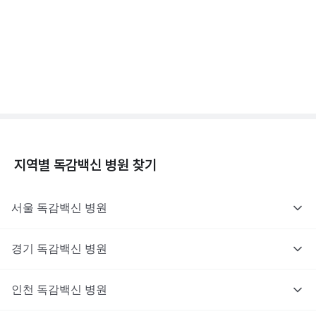
독감백신 - 효과, 부작용, 사망 💉
3분 꿀팁 ㆍ #독감
지역별
독감백신
병원 찾기
서울
독감백신
병원
경기
독감백신
병원
인천
독감백신
병원