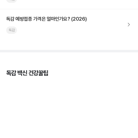
독감 예방접종 가격은 얼마인가요? (2026)
독감
독감 백신 건강꿀팁
독감의 종류, 감염성과 전파력의 차이
3분 꿀팁 ㆍ #독감
감기와 독감: 증상으로 알아보는 두 질병의 차이
3분 꿀팁 ㆍ #독감