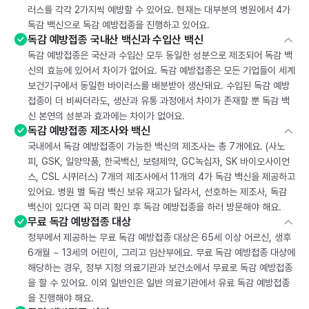
러스를 각각 2가지씩 예방할 수 있어요. 현재는 대부분의 병원에서 4가
독감 백신으로 독감 예방접종을 진행하고 있어요.
독감 예방접종 국내산 백신과 수입산 백신
독감 예방접종은 국산과 수입산 모두 동일한 성분으로 제조되어 독감 백
신의 효능에 있어서 차이가 없어요. 독감 예방접종은 모든 기업들이 세계
보건기구에서 동일한 바이러스를 배분받아 생산돼요. 수입된 독감 예방
접종이 더 비싸더라도, 생산과 유통 과정에서 차이가 존재할 뿐 독감 백
신 본연의 성분과 효과에는 차이가 없어요.
독감 예방접종 제조사와 백신
국내에서 독감 예방접종이 가능한 백신의 제조사는 총 7개에요. (사노
피, GSK, 일양약품, 한국백신, 보령제약, GC녹십자, SK 바이오사이언
스, CSL 시퀴러스) 7개의 제조사에서 11개의 4가 독감 백신을 제공하고
있어요. 병원 별 독감 백신 보유 재고가 달라서, 선호하는 제조사, 독감
백신이 있다면 꼭 미리 확인 후 독감 예방접종을 하러 방문해야 해요.
무료 독감 예방접종 대상
정부에서 제공하는 무료 독감 예방접종 대상은 65세 이상 어르신, 생후
6개월 ~ 13세의 어린이, 그리고 임산부에요. 무료 독감 예방접종 대상에
해당하는 경우, 정부 지정 의료기관과 보건소에서 무료로 독감 예방접종
을 할 수 있어요. 이외 일반인은 일반 의료기관에서 유료 독감 예방접종
을 진행해야 해요.