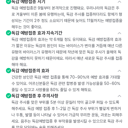
독감 예방접종 시기
독감 예방접종은 9월부터 본격적으로 진행돼요. 우리나라의 독감은 주
로 겨울부터 이른 봄에 유행하는데, 독감 주사를 접종하더라도 항체가 형
성되는 기간이 2주 정도 소요되기 때문에 늦어도 11월까지는 예방접종을
해두는 것이 좋아요.
독감 예방접종 효과 지속기간
독감 예방접종의 효과는 약 6개월 정도 유지돼요. 독감 예방접종의 효과
가 짧은 이유는 독감의 원인이 되는 바이러스가 변이를 거듭해 매년 다른
유형의 바이러스가 유행하기 때문에 작년에 맞은 독감 주사가 올해의 독
감을 예방하지 못하기 때문이에요. 따라서 매년 새로운 독감 주사를 접종
해야 해요.
독감 예방접종의 효과
건강한 성인은 독감 예방 접종을 통해 70~90%의 예방 효과를 기대할
수 있어요. 어르신분들은 독감 관련 합병증 발생 가능성을을 50~60%
줄일 수 있고고 사망률을 80% 줄일 수 있게 해줘요.
독감 예방접종 후 주의사항
독감 주사를 맞은 부위를 5분 이상 문질러 약이 골고루 퍼질 수 있도록
해주세요. 독감 예방 접종 후 1~2일 간 독감 주사 부위가 빨갛게 변하거
나 두통, 발열 등이 나타날 수 있어서 가급적 무리한 운동, 과로는 피해주
세요. 음주는 독감예방접종 후 부작용을 발생시킬 수 있으므로 독감 주사
를 맞은 당일에는 술을 피해주세요