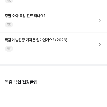
독감
주말 소아 독감 진료 되나요?
독감
독감 예방접종 가격은 얼마인가요? (2026)
독감
독감 백신 건강꿀팁
독감의 종류, 감염성과 전파력의 차이
3분 꿀팁 ㆍ #독감