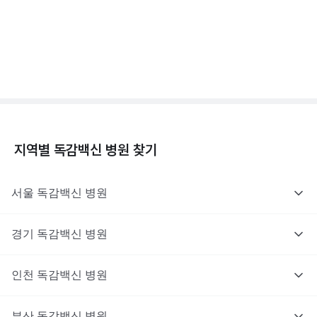
독감백신 - 효과, 부작용, 사망 💉
3분 꿀팁 ㆍ #독감
지역별
독감백신
병원 찾기
서울
독감백신
병원
경기
독감백신
병원
인천
독감백신
병원
부산
독감백신
병원