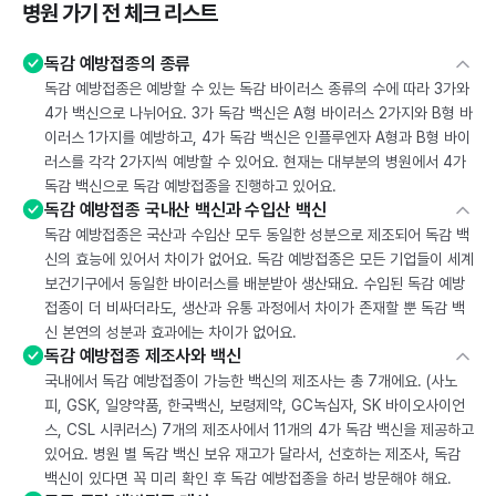
병원 가기 전 체크 리스트
독감 예방접종의 종류
독감 예방접종은 예방할 수 있는 독감 바이러스 종류의 수에 따라 3가와
4가 백신으로 나뉘어요. 3가 독감 백신은 A형 바이러스 2가지와 B형 바
이러스 1가지를 예방하고, 4가 독감 백신은 인플루엔자 A형과 B형 바이
러스를 각각 2가지씩 예방할 수 있어요. 현재는 대부분의 병원에서 4가
독감 백신으로 독감 예방접종을 진행하고 있어요.
독감 예방접종 국내산 백신과 수입산 백신
독감 예방접종은 국산과 수입산 모두 동일한 성분으로 제조되어 독감 백
신의 효능에 있어서 차이가 없어요. 독감 예방접종은 모든 기업들이 세계
보건기구에서 동일한 바이러스를 배분받아 생산돼요. 수입된 독감 예방
접종이 더 비싸더라도, 생산과 유통 과정에서 차이가 존재할 뿐 독감 백
신 본연의 성분과 효과에는 차이가 없어요.
독감 예방접종 제조사와 백신
국내에서 독감 예방접종이 가능한 백신의 제조사는 총 7개에요. (사노
피, GSK, 일양약품, 한국백신, 보령제약, GC녹십자, SK 바이오사이언
스, CSL 시퀴러스) 7개의 제조사에서 11개의 4가 독감 백신을 제공하고
있어요. 병원 별 독감 백신 보유 재고가 달라서, 선호하는 제조사, 독감
백신이 있다면 꼭 미리 확인 후 독감 예방접종을 하러 방문해야 해요.