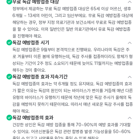
무료 독감 예방접종 대상
정부에서 제공하는 무료 독감 예방접종 대상은 65세 이상 어르신, 생후
6개월 ~ 13세의 어린이, 그리고 임산부에요. 무료 독감 예방접종 대상에
해당하는 경우, 정부 지정 의료기관과 보건소에서 무료로 독감 예방접종
을 할 수 있어요. 이외 일반인은 일반 의료기관에서 유료 독감 예방접종
을 진행해야 해요.
독감 예방접종 시기
독감 예방접종은 9월부터 본격적으로 진행돼요. 우리나라의 독감은 주
로 겨울부터 이른 봄에 유행하는데, 독감 주사를 접종하더라도 항체가 형
성되는 기간이 2주 정도 소요되기 때문에 늦어도 11월까지는 예방접종을
해두는 것이 좋아요.
독감 예방접종 효과 지속기간
독감 예방접종의 효과는 약 6개월 정도 유지돼요. 독감 예방접종의 효과
가 짧은 이유는 독감의 원인이 되는 바이러스가 변이를 거듭해 매년 다른
유형의 바이러스가 유행하기 때문에 작년에 맞은 독감 주사가 올해의 독
감을 예방하지 못하기 때문이에요. 따라서 매년 새로운 독감 주사를 접종
해야 해요.
독감 예방접종의 효과
건강한 성인은 독감 예방 접종을 통해 70~90%의 예방 효과를 기대할
수 있어요. 어르신분들은 독감 관련 합병증 발생 가능성을을 50~60%
줄일 수 있고고 사망률을 80% 줄일 수 있게 해줘요.