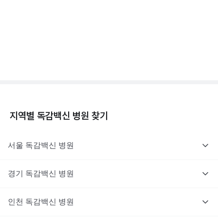
독감백신 - 효과, 부작용, 사망 💉
3분 꿀팁 ㆍ #독감
지역별
독감백신
병원 찾기
서울
독감백신
병원
경기
독감백신
병원
인천
독감백신
병원