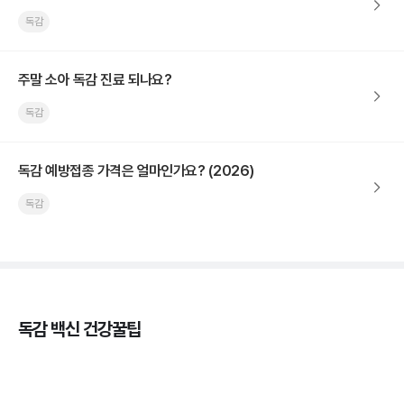
독감
주말 소아 독감 진료 되나요?
독감
독감 예방접종 가격은 얼마인가요? (2026)
독감
독감 백신 건강꿀팁
독감의 종류, 감염성과 전파력의 차이