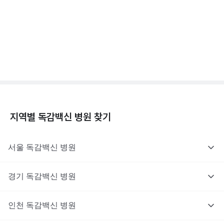
독감백신 - 효과, 부작용, 사망 💉
3분 꿀팁 ㆍ #독감
지역별
독감백신
병원 찾기
서울
독감백신
병원
경기
독감백신
병원
인천
독감백신
병원