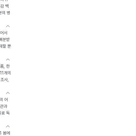
독감 백
분의 병
있어서
 배분받
재할 뿐
품, 한
11개의
제조사,
의 어
기관과
유료 독
른 봄에