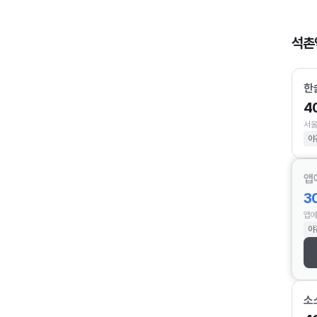
석촌
한
4
서울
야
앱
3
앱에
야
소