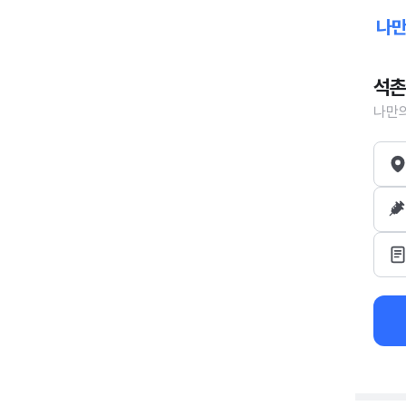
석촌
나만의