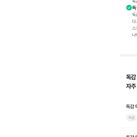
독
독
독
다
스
나
독감
자주
독감 
독감