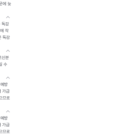
문에 늦
 독감
에 작
운 독감
르신분
일 수
 예방
서 가급
있으므로
 예방
서 가급
있으므로