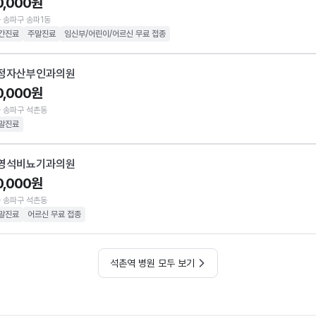
0,000원
 송파구 송파1동
간진료
주말진료
임신부/어린이/어르신 무료 접종
정자산부인과의원
0,000원
 송파구 석촌동
말진료
영석비뇨기과의원
0,000원
 송파구 석촌동
말진료
어르신 무료 접종
석촌역 병원 모두 보기