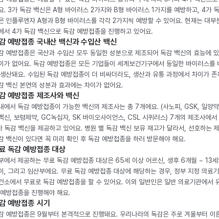
요. 3가 독감 백신은 A형 바이러스 2가지와 B형 바이러스 1가지를 예방하고, 4가 
은 인플루엔자 A형과 B형 바이러스를 각각 2가지씩 예방할 수 있어요. 현재는 대부
에서 4가 독감 백신으로 독감 예방접종을 진행하고 있어요.
감 예방접종 국내산 백신과 수입산 백신
감 예방접종은 국산과 수입산 모두 동일한 성분으로 제조되어 독감 백신의 효능에 
이가 없어요. 독감 예방접종은 모든 기업들이 세계보건기구에서 동일한 바이러스를
 생산돼요. 수입된 독감 예방접종이 더 비싸더라도, 생산과 유통 과정에서 차이가 존
감 백신 본연의 성분과 효과에는 차이가 없어요.
감 예방접종 제조사와 백신
내에서 독감 예방접종이 가능한 백신의 제조사는 총 7개에요. (사노피, GSK, 일양약
백신, 보령제약, GC녹십자, SK 바이오사이언스, CSL 시퀴러스) 7개의 제조사에서 
가 독감 백신을 제공하고 있어요. 병원 별 독감 백신 보유 재고가 달라서, 선호하는 
감 백신이 있다면 꼭 미리 확인 후 독감 예방접종을 하러 방문해야 해요.
료 독감 예방접종 대상
부에서 제공하는 무료 독감 예방접종 대상은 65세 이상 어르신, 생후 6개월 ~ 13세
이, 그리고 임산부에요. 무료 독감 예방접종 대상에 해당하는 경우, 정부 지정 의료
건소에서 무료로 독감 예방접종을 할 수 있어요. 이외 일반인은 일반 의료기관에서 
 예방접종을 진행해야 해요.
감 예방접종 시기
감 예방접종은 9월부터 본격적으로 진행돼요. 우리나라의 독감은 주로 겨울부터 이