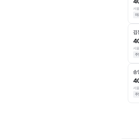
4
서울
야
김
4
서울
주
송
4
서울
주