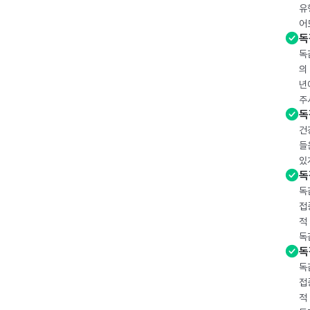
유
어
독
독
의
년
주
독
건
들
있
독
독
접
적
독
독
독
접
적