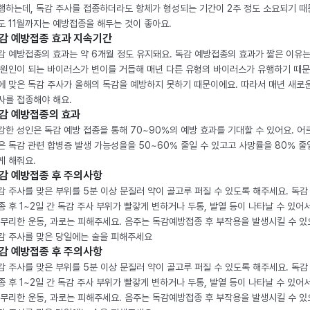
행하는데, 독감 주사를 접종하더라도 항체가 형성되는 기간이 2주 정도 소요되기 때
도 11월까지는 예방접종을 해두는 것이 좋아요.
감 예방접종 효과 지속기간
감 예방접종의 효과는 약 6개월 정도 유지돼요. 독감 예방접종의 효과가 짧은 이유는
 원인이 되는 바이러스가 변이를 거듭해 매년 다른 유형의 바이러스가 유행하기 때문
에 맞은 독감 주사가 올해의 독감을 예방하지 못하기 때문이에요. 따라서 매년 새로
사를 접종해야 해요.
감 예방접종의 효과
강한 성인은 독감 예방 접종을 통해 70~90%의 예방 효과를 기대할 수 있어요. 어
은 독감 관련 합병증 발생 가능성을을 50~60% 줄일 수 있고고 사망률을 80% 줄
게 해줘요.
감 예방접종 후 주의사항
감 주사를 맞은 부위를 5분 이상 문질러 약이 골고루 퍼질 수 있도록 해주세요. 독감
종 후 1~2일 간 독감 주사 부위가 빨갛게 변하거나 두통, 발열 등이 나타날 수 있어
 무리한 운동, 과로는 피해주세요. 음주는 독감예방접종 후 부작용을 발생시킬 수 
감 주사를 맞은 당일에는 술을 피해주세요
감 예방접종 후 주의사항
감 주사를 맞은 부위를 5분 이상 문질러 약이 골고루 퍼질 수 있도록 해주세요. 독감
종 후 1~2일 간 독감 주사 부위가 빨갛게 변하거나 두통, 발열 등이 나타날 수 있어
 무리한 운동, 과로는 피해주세요. 음주는 독감예방접종 후 부작용을 발생시킬 수 