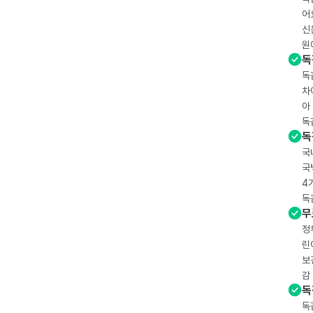
어
신
원
독
독
차
아
독
독
국
국
4
독
무
정
린
보
감
독
독