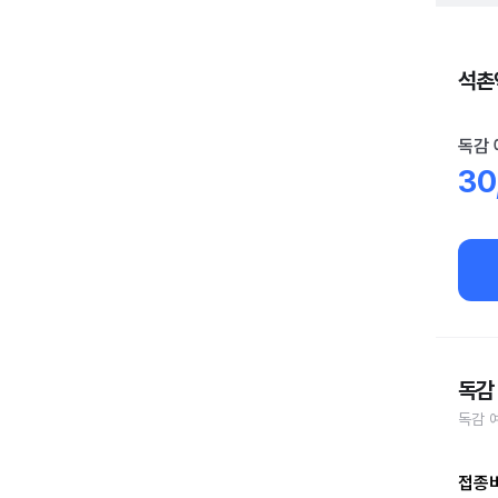
석촌
독감 
30
독감
독감 
접종