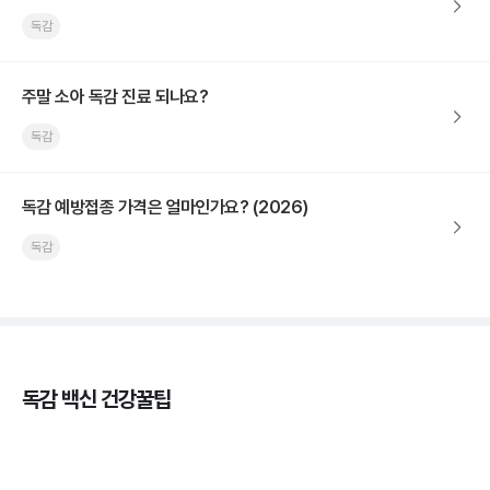
독감
주말 소아 독감 진료 되나요?
독감
독감 예방접종 가격은 얼마인가요? (2026)
독감
독감 백신 건강꿀팁
독감의 종류, 감염성과 전파력의 차이