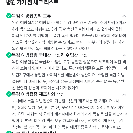
병원 가기 전 체크 리스트
독감 예방접종의 종류
독감 예방접종은 예방할 수 있는 독감 바이러스 종류의 수에 따라 3가와
4가 백신으로 나뉘어요. 3가 독감 백신은 A형 바이러스 2가지와 B형 바
이러스 1가지를 예방하고, 4가 독감 백신은 인플루엔자 A형과 B형 바이
러스를 각각 2가지씩 예방할 수 있어요. 현재는 대부분의 병원에서 4가
독감 백신으로 독감 예방접종을 진행하고 있어요.
독감 예방접종 국내산 백신과 수입산 백신
독감 예방접종은 국산과 수입산 모두 동일한 성분으로 제조되어 독감 백
신의 효능에 있어서 차이가 없어요. 독감 예방접종은 모든 기업들이 세계
보건기구에서 동일한 바이러스를 배분받아 생산돼요. 수입된 독감 예방
접종이 더 비싸더라도, 생산과 유통 과정에서 차이가 존재할 뿐 독감 백
신 본연의 성분과 효과에는 차이가 없어요.
독감 예방접종 제조사와 백신
국내에서 독감 예방접종이 가능한 백신의 제조사는 총 7개에요. (사노
피, GSK, 일양약품, 한국백신, 보령제약, GC녹십자, SK 바이오사이언
스, CSL 시퀴러스) 7개의 제조사에서 11개의 4가 독감 백신을 제공하고
있어요. 병원 별 독감 백신 보유 재고가 달라서, 선호하는 제조사, 독감
백신이 있다면 꼭 미리 확인 후 독감 예방접종을 하러 방문해야 해요.