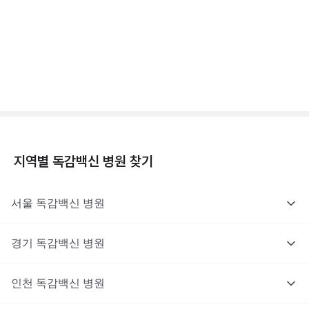
독감백신 - 효과, 부작용, 사망 💉
3분 꿀팁 ㆍ #독감
지역별
독감백신
병원 찾기
서울
독감백신
병원
경기
독감백신
병원
인천
독감백신
병원