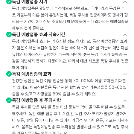
독감 예방접종 시기
독감 예방접종은 9월부터 본격적으로 진행돼요. 우리나라의 독감은 주
로 겨울부터 이른 봄에 유행하는데, 독감 주사를 접종하더라도 항체가 형
성되는 기간이 2주 정도 소요되기 때문에 늦어도 11월까지는 예방접종을
해두는 것이 좋아요.
독감 예방접종 효과 지속기간
독감 예방접종의 효과는 약 6개월 정도 유지돼요. 독감 예방접종의 효과
가 짧은 이유는 독감의 원인이 되는 바이러스가 변이를 거듭해 매년 다른
유형의 바이러스가 유행하기 때문에 작년에 맞은 독감 주사가 올해의 독
감을 예방하지 못하기 때문이에요. 따라서 매년 새로운 독감 주사를 접종
해야 해요.
독감 예방접종의 효과
건강한 성인은 독감 예방 접종을 통해 70~90%의 예방 효과를 기대할
수 있어요. 어르신분들은 독감 관련 합병증 발생 가능성을을 50~60%
줄일 수 있고고 사망률을 80% 줄일 수 있게 해줘요.
독감 예방접종 후 주의사항
독감 주사를 맞은 부위를 5분 이상 문질러 약이 골고루 퍼질 수 있도록
해주세요. 독감 예방 접종 후 1~2일 간 독감 주사 부위가 빨갛게 변하거
나 두통, 발열 등이 나타날 수 있어서 가급적 무리한 운동, 과로는 피해주
세요. 음주는 독감예방접종 후 부작용을 발생시킬 수 있으므로 독감 주사
를 맞은 당일에는 술을 피해주세요