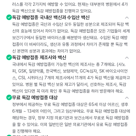
러스를 각각 2가지씩 예방할 수 있어요. 현재는 대부분의 병원에서 4가
독감 백신으로 독감 예방접종을 진행하고 있어요.
독감 예방접종 국내산 백신과 수입산 백신
독감 예방접종은 국산과 수입산 모두 동일한 성분으로 제조되어 독감 백
신의 효능에 있어서 차이가 없어요. 독감 예방접종은 모든 기업들이 세계
보건기구에서 동일한 바이러스를 배분받아 생산돼요. 수입된 독감 예방
접종이 더 비싸더라도, 생산과 유통 과정에서 차이가 존재할 뿐 독감 백
신 본연의 성분과 효과에는 차이가 없어요.
독감 예방접종 제조사와 백신
국내에서 독감 예방접종이 가능한 백신의 제조사는 총 7개에요. (사노
피, GSK, 일양약품, 한국백신, 보령제약, GC녹십자, SK 바이오사이언
스, CSL 시퀴러스) 7개의 제조사에서 11개의 4가 독감 백신을 제공하고
있어요. 병원 별 독감 백신 보유 재고가 달라서, 선호하는 제조사, 독감
백신이 있다면 꼭 미리 확인 후 독감 예방접종을 하러 방문해야 해요.
무료 독감 예방접종 대상
정부에서 제공하는 무료 독감 예방접종 대상은 65세 이상 어르신, 생후
6개월 ~ 13세의 어린이, 그리고 임산부에요. 무료 독감 예방접종 대상에
해당하는 경우, 정부 지정 의료기관과 보건소에서 무료로 독감 예방접종
을 할 수 있어요. 이외 일반인은 일반 의료기관에서 유료 독감 예방접종
을 진행해야 해요.