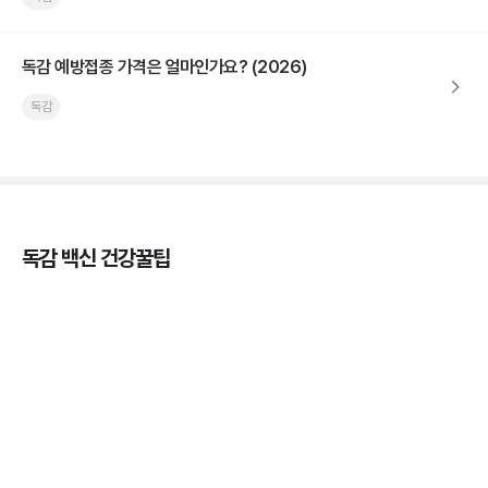
독감 예방접종 가격은 얼마인가요? (2026)
독감
독감 백신 건강꿀팁
독감의 종류, 감염성과 전파력의 차이
3분 꿀팁 ㆍ #독감
감기와 독감: 증상으로 알아보는 두 질병의 차이
3분 꿀팁 ㆍ #독감