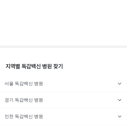
독감백신 - 효과, 부작용, 사망 💉
3분 꿀팁 ㆍ #독감
지역별
독감백신
병원 찾기
서울
독감백신
병원
경기
독감백신
병원
인천
독감백신
병원