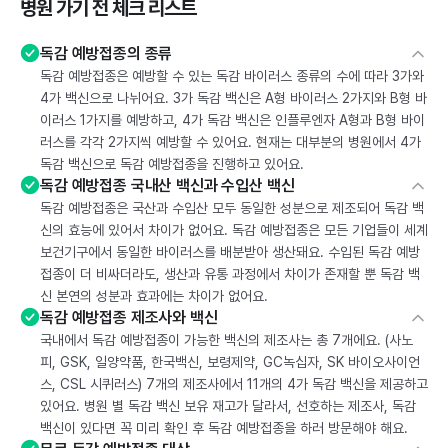
병원 가기 전 체크 리스트
독감 예방접종의 종류
독감 예방접종은 예방할 수 있는 독감 바이러스 종류의 수에 따라 3가와
4가 백신으로 나뉘어요. 3가 독감 백신은 A형 바이러스 2가지와 B형 바
이러스 1가지를 예방하고, 4가 독감 백신은 인플루엔자 A형과 B형 바이
러스를 각각 2가지씩 예방할 수 있어요. 현재는 대부분의 병원에서 4가
독감 백신으로 독감 예방접종을 진행하고 있어요.
독감 예방접종 국내산 백신과 수입산 백신
독감 예방접종은 국산과 수입산 모두 동일한 성분으로 제조되어 독감 백
신의 효능에 있어서 차이가 없어요. 독감 예방접종은 모든 기업들이 세계
보건기구에서 동일한 바이러스를 배분받아 생산돼요. 수입된 독감 예방
접종이 더 비싸더라도, 생산과 유통 과정에서 차이가 존재할 뿐 독감 백
신 본연의 성분과 효과에는 차이가 없어요.
독감 예방접종 제조사와 백신
국내에서 독감 예방접종이 가능한 백신의 제조사는 총 7개에요. (사노
피, GSK, 일양약품, 한국백신, 보령제약, GC녹십자, SK 바이오사이언
스, CSL 시퀴러스) 7개의 제조사에서 11개의 4가 독감 백신을 제공하고
있어요. 병원 별 독감 백신 보유 재고가 달라서, 선호하는 제조사, 독감
백신이 있다면 꼭 미리 확인 후 독감 예방접종을 하러 방문해야 해요.