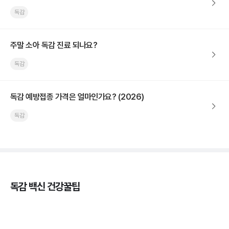
독감
주말 소아 독감 진료 되나요?
독감
독감 예방접종 가격은 얼마인가요? (2026)
독감
독감 백신 건강꿀팁
독감의 종류, 감염성과 전파력의 차이