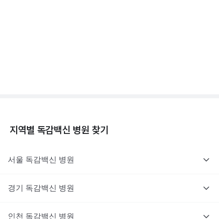
3분 꿀팁 ㆍ #독감
독감백신 - 효과, 부작용, 사망 💉
3분 꿀팁 ㆍ #독감
지역별
독감백신
병원 찾기
서울
독감백신
병원
경기
독감백신
병원
인천
독감백신
병원