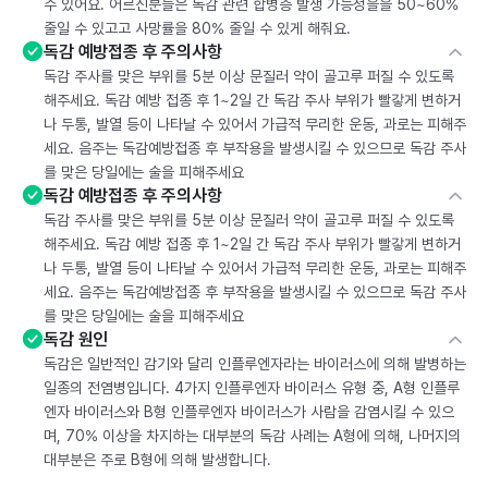
수 있어요. 어르신분들은 독감 관련 합병증 발생 가능성을을 50~60%
줄일 수 있고고 사망률을 80% 줄일 수 있게 해줘요.
독감 예방접종 후 주의사항
독감 주사를 맞은 부위를 5분 이상 문질러 약이 골고루 퍼질 수 있도록
해주세요. 독감 예방 접종 후 1~2일 간 독감 주사 부위가 빨갛게 변하거
나 두통, 발열 등이 나타날 수 있어서 가급적 무리한 운동, 과로는 피해주
세요. 음주는 독감예방접종 후 부작용을 발생시킬 수 있으므로 독감 주사
를 맞은 당일에는 술을 피해주세요
독감 예방접종 후 주의사항
독감 주사를 맞은 부위를 5분 이상 문질러 약이 골고루 퍼질 수 있도록
해주세요. 독감 예방 접종 후 1~2일 간 독감 주사 부위가 빨갛게 변하거
나 두통, 발열 등이 나타날 수 있어서 가급적 무리한 운동, 과로는 피해주
세요. 음주는 독감예방접종 후 부작용을 발생시킬 수 있으므로 독감 주사
를 맞은 당일에는 술을 피해주세요
독감 원인
독감은 일반적인 감기와 달리 인플루엔자라는 바이러스에 의해 발병하는
일종의 전염병입니다. 4가지 인플루엔자 바이러스 유형 중, A형 인플루
엔자 바이러스와 B형 인플루엔자 바이러스가 사람을 감염시킬 수 있으
며, 70% 이상을 차지하는 대부분의 독감 사례는 A형에 의해, 나머지의
대부분은 주로 B형에 의해 발생합니다.