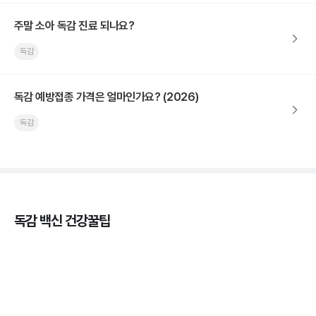
주말 소아 독감 진료 되나요?
독감
독감 예방접종 가격은 얼마인가요? (2026)
독감
독감 백신 건강꿀팁
독감의 종류, 감염성과 전파력의 차이
3분 꿀팁 ㆍ #독감