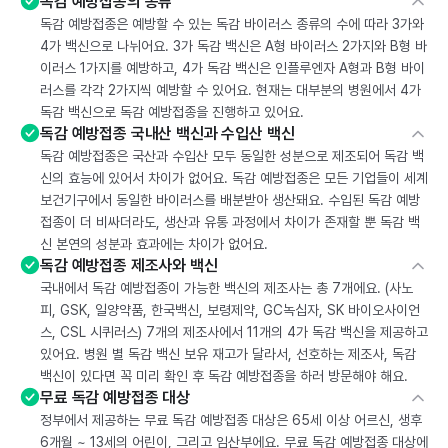
독감 예방접종의 종류
독감 예방접종은 예방할 수 있는 독감 바이러스 종류의 수에 따라 3가와
4가 백신으로 나뉘어요. 3가 독감 백신은 A형 바이러스 2가지와 B형 바
이러스 1가지를 예방하고, 4가 독감 백신은 인플루엔자 A형과 B형 바이
러스를 각각 2가지씩 예방할 수 있어요. 현재는 대부분의 병원에서 4가
독감 백신으로 독감 예방접종을 진행하고 있어요.
독감 예방접종 국내산 백신과 수입산 백신
독감 예방접종은 국산과 수입산 모두 동일한 성분으로 제조되어 독감 백
신의 효능에 있어서 차이가 없어요. 독감 예방접종은 모든 기업들이 세계
보건기구에서 동일한 바이러스를 배분받아 생산돼요. 수입된 독감 예방
접종이 더 비싸더라도, 생산과 유통 과정에서 차이가 존재할 뿐 독감 백
신 본연의 성분과 효과에는 차이가 없어요.
독감 예방접종 제조사와 백신
국내에서 독감 예방접종이 가능한 백신의 제조사는 총 7개에요. (사노
피, GSK, 일양약품, 한국백신, 보령제약, GC녹십자, SK 바이오사이언
스, CSL 시퀴러스) 7개의 제조사에서 11개의 4가 독감 백신을 제공하고
있어요. 병원 별 독감 백신 보유 재고가 달라서, 선호하는 제조사, 독감
백신이 있다면 꼭 미리 확인 후 독감 예방접종을 하러 방문해야 해요.
무료 독감 예방접종 대상
정부에서 제공하는 무료 독감 예방접종 대상은 65세 이상 어르신, 생후
6개월 ~ 13세의 어린이, 그리고 임산부에요. 무료 독감 예방접종 대상에