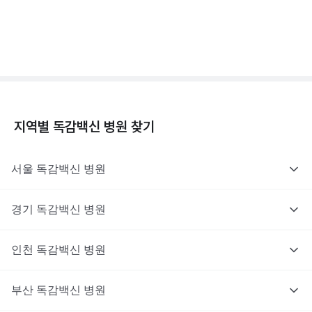
독감백신 - 효과, 부작용, 사망 💉
3분 꿀팁 ㆍ #독감
지역별
독감백신
병원 찾기
서울
독감백신
병원
경기
독감백신
병원
인천
독감백신
병원
부산
독감백신
병원