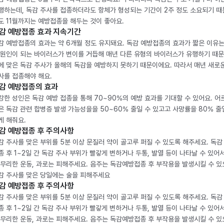
행하는데, 독감 주사를 접종하더라도 항체가 형성되는 기간이 2주 정도 소요되기 때
도 11월까지는 예방접종을 해두는 것이 좋아요.
감 예방접종 효과 지속기간
감 예방접종의 효과는 약 6개월 정도 유지돼요. 독감 예방접종의 효과가 짧은 이유는
 원인이 되는 바이러스가 변이를 거듭해 매년 다른 유형의 바이러스가 유행하기 때문
에 맞은 독감 주사가 올해의 독감을 예방하지 못하기 때문이에요. 따라서 매년 새로
사를 접종해야 해요.
감 예방접종의 효과
강한 성인은 독감 예방 접종을 통해 70~90%의 예방 효과를 기대할 수 있어요. 어
은 독감 관련 합병증 발생 가능성을을 50~60% 줄일 수 있고고 사망률을 80% 줄
게 해줘요.
감 예방접종 후 주의사항
감 주사를 맞은 부위를 5분 이상 문질러 약이 골고루 퍼질 수 있도록 해주세요. 독감
종 후 1~2일 간 독감 주사 부위가 빨갛게 변하거나 두통, 발열 등이 나타날 수 있어
 무리한 운동, 과로는 피해주세요. 음주는 독감예방접종 후 부작용을 발생시킬 수 
감 주사를 맞은 당일에는 술을 피해주세요
감 예방접종 후 주의사항
감 주사를 맞은 부위를 5분 이상 문질러 약이 골고루 퍼질 수 있도록 해주세요. 독감
종 후 1~2일 간 독감 주사 부위가 빨갛게 변하거나 두통, 발열 등이 나타날 수 있어
 무리한 운동, 과로는 피해주세요. 음주는 독감예방접종 후 부작용을 발생시킬 수 