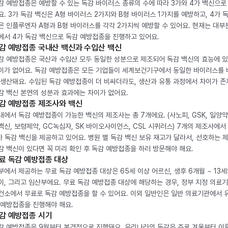
감 예방접종은 예방할 수 있는 독감 바이러스 종류의 수에 따라 3가와 4가 백신으로
요. 3가 독감 백신은 A형 바이러스 2가지와 B형 바이러스 1가지를 예방하고, 4가 
은 인플루엔자 A형과 B형 바이러스를 각각 2가지씩 예방할 수 있어요. 현재는 대부
에서 4가 독감 백신으로 독감 예방접종을 진행하고 있어요.
감 예방접종 국내산 백신과 수입산 백신
감 예방접종은 국산과 수입산 모두 동일한 성분으로 제조되어 독감 백신의 효능에 
이가 없어요. 독감 예방접종은 모든 기업들이 세계보건기구에서 동일한 바이러스를
 생산돼요. 수입된 독감 예방접종이 더 비싸더라도, 생산과 유통 과정에서 차이가 존
감 백신 본연의 성분과 효과에는 차이가 없어요.
감 예방접종 제조사와 백신
내에서 독감 예방접종이 가능한 백신의 제조사는 총 7개에요. (사노피, GSK, 일양약
백신, 보령제약, GC녹십자, SK 바이오사이언스, CSL 시퀴러스) 7개의 제조사에서 
가 독감 백신을 제공하고 있어요. 병원 별 독감 백신 보유 재고가 달라서, 선호하는 
감 백신이 있다면 꼭 미리 확인 후 독감 예방접종을 하러 방문해야 해요.
료 독감 예방접종 대상
부에서 제공하는 무료 독감 예방접종 대상은 65세 이상 어르신, 생후 6개월 ~ 13세
이, 그리고 임산부에요. 무료 독감 예방접종 대상에 해당하는 경우, 정부 지정 의료
건소에서 무료로 독감 예방접종을 할 수 있어요. 이외 일반인은 일반 의료기관에서 
 예방접종을 진행해야 해요.
감 예방접종 시기
감 예방접종은 9월부터 본격적으로 진행돼요. 우리나라의 독감은 주로 겨울부터 이