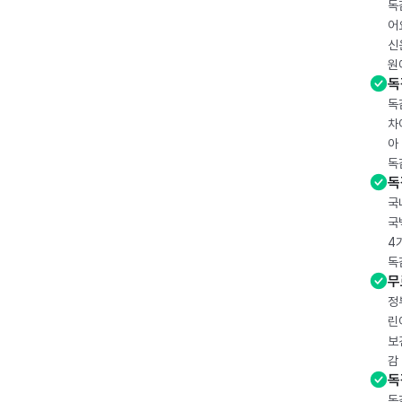
독
어
신
원
독
독
차
아
독
독
국
국
4
독
무
정
린
보
감
독
독