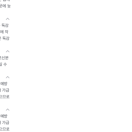
문에 늦
 독감
에 작
운 독감
르신분
일 수
 예방
서 가급
있으므로
 예방
서 가급
있으므로