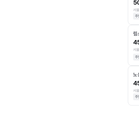
5
서울
주
림
4
서울
주
노
4
서울
주