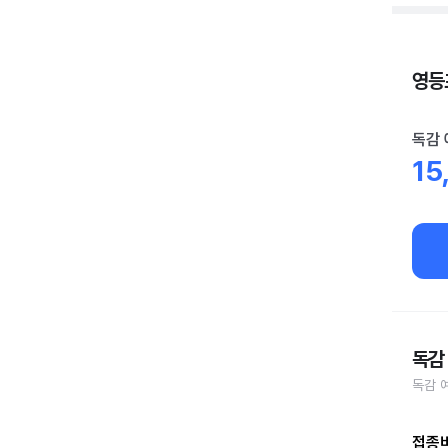
영등
독감 
15
독감
독감 
접종