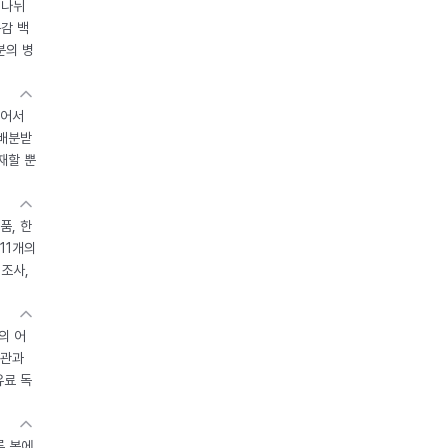
 나뉘
독감 백
분의 병
있어서
 배분받
재할 뿐
품, 한
11개의
제조사,
의 어
기관과
유료 독
른 봄에