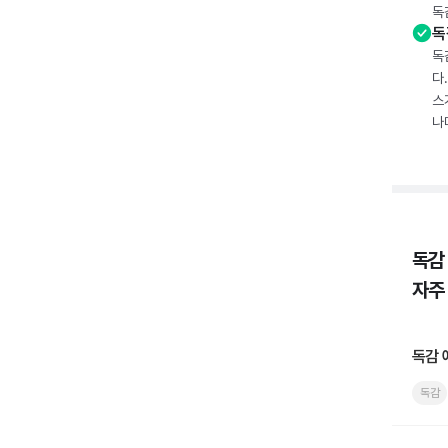
독
독
독
다
스
나
독감
자주
독감 
독감