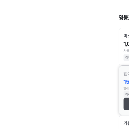
영등
미
1
서울
야
앱
1
앱에
야
가