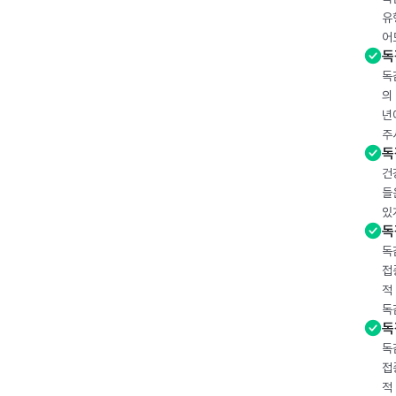
유
어
독
독
의
년
주
독
건
들
있
독
독
접
적
독
독
독
접
적