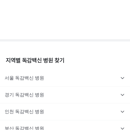
독감백신 - 효과, 부작용, 사망 💉
3분 꿀팁 ㆍ #독감
지역별
독감백신
병원 찾기
서울
독감백신
병원
경기
독감백신
병원
인천
독감백신
병원
부산
독감백신
병원