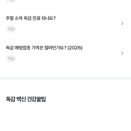
주말 소아 독감 진료 되나요?
독감
독감 예방접종 가격은 얼마인가요? (2026)
독감
독감 백신 건강꿀팁
독감의 종류, 감염성과 전파력의 차이
3분 꿀팁 ㆍ #독감