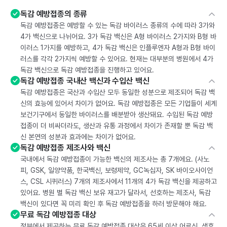
독감 예방접종의 종류
독감 예방접종은 예방할 수 있는 독감 바이러스 종류의 수에 따라 3가와
4가 백신으로 나뉘어요. 3가 독감 백신은 A형 바이러스 2가지와 B형 바
이러스 1가지를 예방하고, 4가 독감 백신은 인플루엔자 A형과 B형 바이
러스를 각각 2가지씩 예방할 수 있어요. 현재는 대부분의 병원에서 4가
독감 백신으로 독감 예방접종을 진행하고 있어요.
독감 예방접종 국내산 백신과 수입산 백신
독감 예방접종은 국산과 수입산 모두 동일한 성분으로 제조되어 독감 백
신의 효능에 있어서 차이가 없어요. 독감 예방접종은 모든 기업들이 세계
보건기구에서 동일한 바이러스를 배분받아 생산돼요. 수입된 독감 예방
접종이 더 비싸더라도, 생산과 유통 과정에서 차이가 존재할 뿐 독감 백
신 본연의 성분과 효과에는 차이가 없어요.
독감 예방접종 제조사와 백신
국내에서 독감 예방접종이 가능한 백신의 제조사는 총 7개에요. (사노
피, GSK, 일양약품, 한국백신, 보령제약, GC녹십자, SK 바이오사이언
스, CSL 시퀴러스) 7개의 제조사에서 11개의 4가 독감 백신을 제공하고
있어요. 병원 별 독감 백신 보유 재고가 달라서, 선호하는 제조사, 독감
백신이 있다면 꼭 미리 확인 후 독감 예방접종을 하러 방문해야 해요.
무료 독감 예방접종 대상
정부에서 제공하는 무료 독감 예방접종 대상은 65세 이상 어르신, 생후