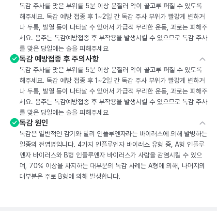
독감 주사를 맞은 부위를 5분 이상 문질러 약이 골고루 퍼질 수 있도록
해주세요. 독감 예방 접종 후 1~2일 간 독감 주사 부위가 빨갛게 변하거
나 두통, 발열 등이 나타날 수 있어서 가급적 무리한 운동, 과로는 피해주
세요. 음주는 독감예방접종 후 부작용을 발생시킬 수 있으므로 독감 주사
를 맞은 당일에는 술을 피해주세요
독감 예방접종 후 주의사항
독감 주사를 맞은 부위를 5분 이상 문질러 약이 골고루 퍼질 수 있도록
해주세요. 독감 예방 접종 후 1~2일 간 독감 주사 부위가 빨갛게 변하거
나 두통, 발열 등이 나타날 수 있어서 가급적 무리한 운동, 과로는 피해주
세요. 음주는 독감예방접종 후 부작용을 발생시킬 수 있으므로 독감 주사
를 맞은 당일에는 술을 피해주세요
독감 원인
독감은 일반적인 감기와 달리 인플루엔자라는 바이러스에 의해 발병하는
일종의 전염병입니다. 4가지 인플루엔자 바이러스 유형 중, A형 인플루
엔자 바이러스와 B형 인플루엔자 바이러스가 사람을 감염시킬 수 있으
며, 70% 이상을 차지하는 대부분의 독감 사례는 A형에 의해, 나머지의
대부분은 주로 B형에 의해 발생합니다.