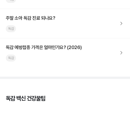
주말 소아 독감 진료 되나요?
독감
독감 예방접종 가격은 얼마인가요? (2026)
독감
독감 백신 건강꿀팁
독감의 종류, 감염성과 전파력의 차이
3분 꿀팁 ㆍ #독감