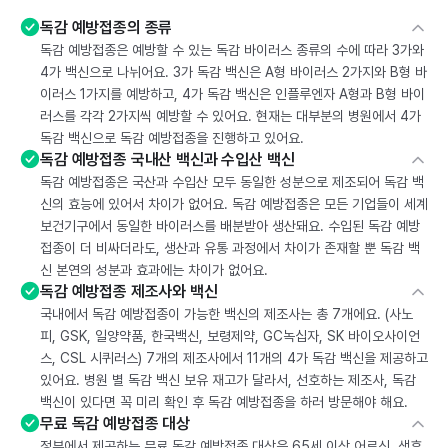
독감 예방접종의 종류
독감 예방접종은 예방할 수 있는 독감 바이러스 종류의 수에 따라 3가와
4가 백신으로 나뉘어요. 3가 독감 백신은 A형 바이러스 2가지와 B형 바
이러스 1가지를 예방하고, 4가 독감 백신은 인플루엔자 A형과 B형 바이
러스를 각각 2가지씩 예방할 수 있어요. 현재는 대부분의 병원에서 4가
독감 백신으로 독감 예방접종을 진행하고 있어요.
독감 예방접종 국내산 백신과 수입산 백신
독감 예방접종은 국산과 수입산 모두 동일한 성분으로 제조되어 독감 백
신의 효능에 있어서 차이가 없어요. 독감 예방접종은 모든 기업들이 세계
보건기구에서 동일한 바이러스를 배분받아 생산돼요. 수입된 독감 예방
접종이 더 비싸더라도, 생산과 유통 과정에서 차이가 존재할 뿐 독감 백
신 본연의 성분과 효과에는 차이가 없어요.
독감 예방접종 제조사와 백신
국내에서 독감 예방접종이 가능한 백신의 제조사는 총 7개에요. (사노
피, GSK, 일양약품, 한국백신, 보령제약, GC녹십자, SK 바이오사이언
스, CSL 시퀴러스) 7개의 제조사에서 11개의 4가 독감 백신을 제공하고
있어요. 병원 별 독감 백신 보유 재고가 달라서, 선호하는 제조사, 독감
백신이 있다면 꼭 미리 확인 후 독감 예방접종을 하러 방문해야 해요.
무료 독감 예방접종 대상
정부에서 제공하는 무료 독감 예방접종 대상은 65세 이상 어르신, 생후