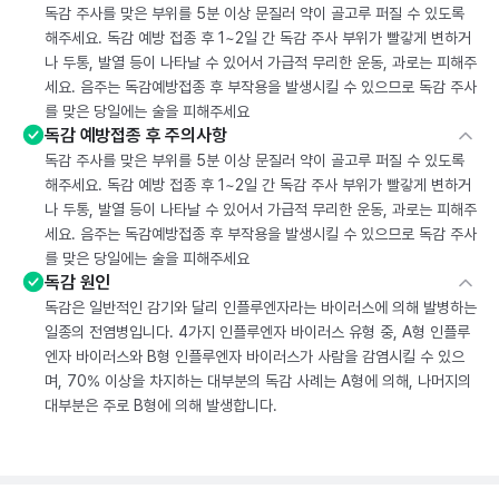
독감 주사를 맞은 부위를 5분 이상 문질러 약이 골고루 퍼질 수 있도록
해주세요. 독감 예방 접종 후 1~2일 간 독감 주사 부위가 빨갛게 변하거
나 두통, 발열 등이 나타날 수 있어서 가급적 무리한 운동, 과로는 피해주
세요. 음주는 독감예방접종 후 부작용을 발생시킬 수 있으므로 독감 주사
를 맞은 당일에는 술을 피해주세요
독감 예방접종 후 주의사항
독감 주사를 맞은 부위를 5분 이상 문질러 약이 골고루 퍼질 수 있도록
해주세요. 독감 예방 접종 후 1~2일 간 독감 주사 부위가 빨갛게 변하거
나 두통, 발열 등이 나타날 수 있어서 가급적 무리한 운동, 과로는 피해주
세요. 음주는 독감예방접종 후 부작용을 발생시킬 수 있으므로 독감 주사
를 맞은 당일에는 술을 피해주세요
독감 원인
독감은 일반적인 감기와 달리 인플루엔자라는 바이러스에 의해 발병하는
일종의 전염병입니다. 4가지 인플루엔자 바이러스 유형 중, A형 인플루
엔자 바이러스와 B형 인플루엔자 바이러스가 사람을 감염시킬 수 있으
며, 70% 이상을 차지하는 대부분의 독감 사례는 A형에 의해, 나머지의
대부분은 주로 B형에 의해 발생합니다.