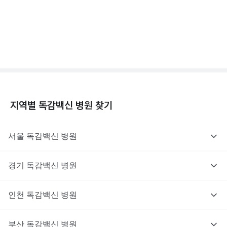
독감백신 - 효과, 부작용, 사망 💉
3분 꿀팁 ㆍ #독감
지역별
독감백신
병원 찾기
서울
독감백신
병원
경기
독감백신
병원
인천
독감백신
병원
부산
독감백신
병원