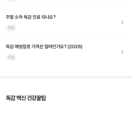
주말 소아 독감 진료 되나요?
독감
독감 예방접종 가격은 얼마인가요? (2026)
독감
독감 백신 건강꿀팁
독감의 종류, 감염성과 전파력의 차이
3분 꿀팁 ㆍ #독감