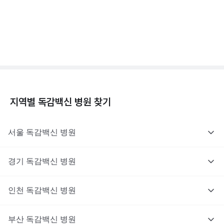
독감백신 - 효과, 부작용, 사망 💉
3분 꿀팁 ㆍ #독감
지역별
독감백신
병원 찾기
서울
독감백신
병원
경기
독감백신
병원
인천
독감백신
병원
부산
독감백신
병원