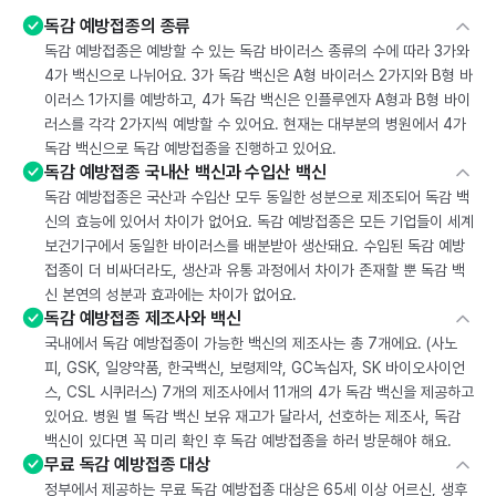
독감 예방접종의 종류
독감 예방접종은 예방할 수 있는 독감 바이러스 종류의 수에 따라 3가와
4가 백신으로 나뉘어요. 3가 독감 백신은 A형 바이러스 2가지와 B형 바
이러스 1가지를 예방하고, 4가 독감 백신은 인플루엔자 A형과 B형 바이
러스를 각각 2가지씩 예방할 수 있어요. 현재는 대부분의 병원에서 4가
독감 백신으로 독감 예방접종을 진행하고 있어요.
독감 예방접종 국내산 백신과 수입산 백신
독감 예방접종은 국산과 수입산 모두 동일한 성분으로 제조되어 독감 백
신의 효능에 있어서 차이가 없어요. 독감 예방접종은 모든 기업들이 세계
보건기구에서 동일한 바이러스를 배분받아 생산돼요. 수입된 독감 예방
접종이 더 비싸더라도, 생산과 유통 과정에서 차이가 존재할 뿐 독감 백
신 본연의 성분과 효과에는 차이가 없어요.
독감 예방접종 제조사와 백신
국내에서 독감 예방접종이 가능한 백신의 제조사는 총 7개에요. (사노
피, GSK, 일양약품, 한국백신, 보령제약, GC녹십자, SK 바이오사이언
스, CSL 시퀴러스) 7개의 제조사에서 11개의 4가 독감 백신을 제공하고
있어요. 병원 별 독감 백신 보유 재고가 달라서, 선호하는 제조사, 독감
백신이 있다면 꼭 미리 확인 후 독감 예방접종을 하러 방문해야 해요.
무료 독감 예방접종 대상
정부에서 제공하는 무료 독감 예방접종 대상은 65세 이상 어르신, 생후