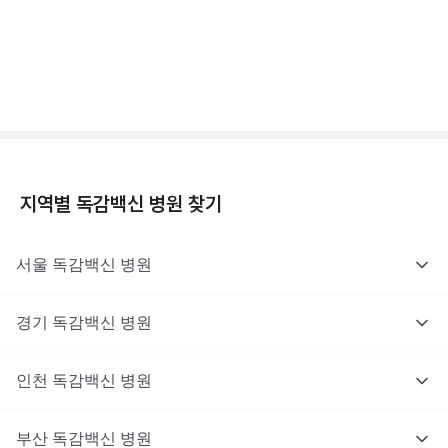
독감백신 - 효과, 부작용, 사망 💉
3분 꿀팁 ㆍ #독감
지역별
독감백신
병원 찾기
서울
독감백신
병원
경기
독감백신
병원
인천
독감백신
병원
부산
독감백신
병원