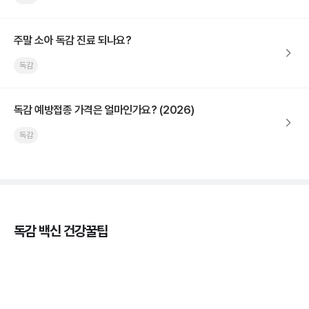
주말 소아 독감 진료 되나요?
독감
독감 예방접종 가격은 얼마인가요? (2026)
독감
독감 백신 건강꿀팁
독감의 종류, 감염성과 전파력의 차이
3분 꿀팁 ㆍ #독감