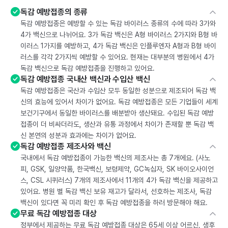
독감 예방접종의 종류
독감 예방접종은 예방할 수 있는 독감 바이러스 종류의 수에 따라 3가와
4가 백신으로 나뉘어요. 3가 독감 백신은 A형 바이러스 2가지와 B형 바
이러스 1가지를 예방하고, 4가 독감 백신은 인플루엔자 A형과 B형 바이
러스를 각각 2가지씩 예방할 수 있어요. 현재는 대부분의 병원에서 4가
독감 백신으로 독감 예방접종을 진행하고 있어요.
독감 예방접종 국내산 백신과 수입산 백신
독감 예방접종은 국산과 수입산 모두 동일한 성분으로 제조되어 독감 백
신의 효능에 있어서 차이가 없어요. 독감 예방접종은 모든 기업들이 세계
보건기구에서 동일한 바이러스를 배분받아 생산돼요. 수입된 독감 예방
접종이 더 비싸더라도, 생산과 유통 과정에서 차이가 존재할 뿐 독감 백
신 본연의 성분과 효과에는 차이가 없어요.
독감 예방접종 제조사와 백신
국내에서 독감 예방접종이 가능한 백신의 제조사는 총 7개에요. (사노
피, GSK, 일양약품, 한국백신, 보령제약, GC녹십자, SK 바이오사이언
스, CSL 시퀴러스) 7개의 제조사에서 11개의 4가 독감 백신을 제공하고
있어요. 병원 별 독감 백신 보유 재고가 달라서, 선호하는 제조사, 독감
백신이 있다면 꼭 미리 확인 후 독감 예방접종을 하러 방문해야 해요.
무료 독감 예방접종 대상
정부에서 제공하는 무료 독감 예방접종 대상은 65세 이상 어르신, 생후