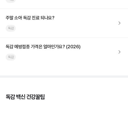
주말 소아 독감 진료 되나요?
독감
독감 예방접종 가격은 얼마인가요? (2026)
독감
독감 백신 건강꿀팁
독감의 종류, 감염성과 전파력의 차이
3분 꿀팁 ㆍ #독감