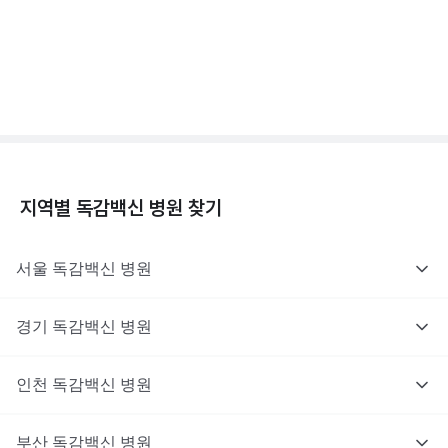
독감백신 - 효과, 부작용, 사망 💉
3분 꿀팁 ㆍ #독감
지역별
독감백신
병원 찾기
서울
독감백신
병원
경기
독감백신
병원
인천
독감백신
병원
부산
독감백신
병원