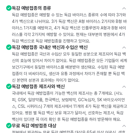
독감 예방접종의 종류
독감 예방접종은 예방할 수 있는 독감 바이러스 종류의 수에 따라 3가와
4가 백신으로 나뉘어요. 3가 독감 백신은 A형 바이러스 2가지와 B형 바
이러스 1가지를 예방하고, 4가 독감 백신은 인플루엔자 A형과 B형 바이
러스를 각각 2가지씩 예방할 수 있어요. 현재는 대부분의 병원에서 4가
독감 백신으로 독감 예방접종을 진행하고 있어요.
독감 예방접종 국내산 백신과 수입산 백신
독감 예방접종은 국산과 수입산 모두 동일한 성분으로 제조되어 독감 백
신의 효능에 있어서 차이가 없어요. 독감 예방접종은 모든 기업들이 세계
보건기구에서 동일한 바이러스를 배분받아 생산돼요. 수입된 독감 예방
접종이 더 비싸더라도, 생산과 유통 과정에서 차이가 존재할 뿐 독감 백
신 본연의 성분과 효과에는 차이가 없어요.
독감 예방접종 제조사와 백신
국내에서 독감 예방접종이 가능한 백신의 제조사는 총 7개에요. (사노
피, GSK, 일양약품, 한국백신, 보령제약, GC녹십자, SK 바이오사이언
스, CSL 시퀴러스) 7개의 제조사에서 11개의 4가 독감 백신을 제공하고
있어요. 병원 별 독감 백신 보유 재고가 달라서, 선호하는 제조사, 독감
백신이 있다면 꼭 미리 확인 후 독감 예방접종을 하러 방문해야 해요.
무료 독감 예방접종 대상
정부에서 제공하는 무료 독감 예방접종 대상은 65세 이상 어르신, 생후